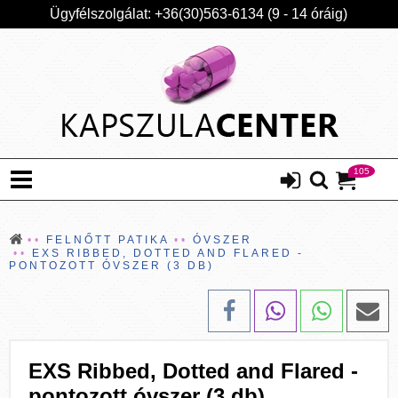
Ügyfélszolgálat: +36(30)563-6134 (9 - 14 óráig)
105
FELNŐTT PATIKA
ÓVSZER
EXS RIBBED, DOTTED AND FLARED -
PONTOZOTT ÓVSZER (3 DB)
EXS Ribbed, Dotted and Flared -
pontozott óvszer (3 db)