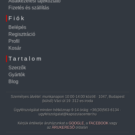
Adatkezelési tájékoztató
Fizetés és szállítás
Fiók
Belépés
Regisztráció
Profil
Kosár
Tartalom
Szerzők
Gyártók
Blog
Személyes átvétel: munkanapon 10:00-14:00 között · 1047, Budapest
(külső) Váci út 19. 312-es iroda
Ügyfélszolgálat minden hétköznap 9-14 óráig:
+36(30)563-6134
·
ugyfelszolgalat@kapszulacenter.hu
Kérjük értékelje áruházunkat a
GOOGLE
, a
FACEBOOK
vagy
az
ÁRUKERESŐ
oldalán