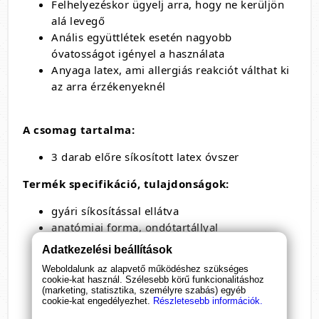
Felhelyezéskor ügyelj arra, hogy ne kerüljön
alá levegő
Anális együttlétek esetén nagyobb
óvatosságot igényel a használata
Anyaga latex, ami allergiás reakciót válthat ki
az arra érzékenyeknél
A csomag tartalma:
3 darab előre síkosított latex óvszer
Termék specifikáció, tulajdonságok:
gyári síkosítással ellátva
anatómiai forma, ondótartállyal
pontozott
Adatkezelési beállítások
bordázott
Weboldalunk az alapvető működéshez szükséges
kiszélesedő
cookie-kat használ. Szélesebb körű funkcionalitáshoz
(marketing, statisztika, személyre szabás) egyéb
100%-ban elektromosan tesztelt
cookie-kat engedélyezhet.
Részletesebb információk.
ultravékony: 0,075 mm vastagságú