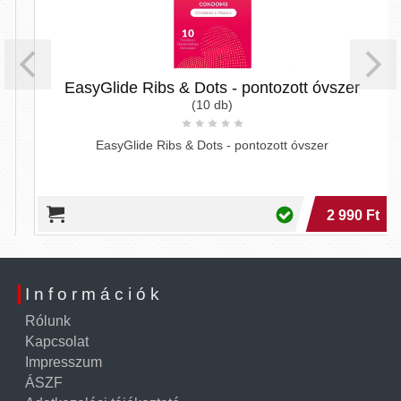
EasyGlide Ribs & Dots - pontozott óvszer
(10 db)
EasyGlide Ribs & Dots - pontozott óvszer
2 990 Ft
Információk
Rólunk
Kapcsolat
Impresszum
ÁSZF