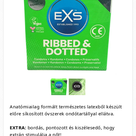
Anatómiailag formált természetes latexből készült
előre síkosított óvszerek ondótartállyal ellátva.
EXTRA:
bordás, pontozott és kiszélesedő, hogy
extrán stimulálja a nőt!