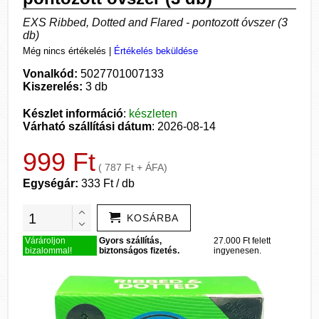
EXS Ribbed, Dotted and Flared - pontozott óvszer (3
db)
Még nincs értékelés
|
Értékelés beküldése
Vonalkód:
5027701007133
Kiszerelés:
3 db
Készlet információ
:
készleten
Várható szállítási dátum
: 2026-08-14
999 Ft
( 787 Ft + ÁFA)
Egységár:
333 Ft / db
KOSÁRBA
Várároljon
Gyors szállítás,
27.000 Ft felett
bizalommal!
biztonságos fizetés.
ingyenesen.