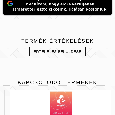
beállítani, hogy előre kerüljenek
ismeretterjesztő cikkeink. Hálásan köszönjük!
TERMÉK
ÉRTÉKELÉSEK
ÉRTÉKELÉS BEKÜLDÉSE
KAPCSOLÓDÓ
TERMÉKEK