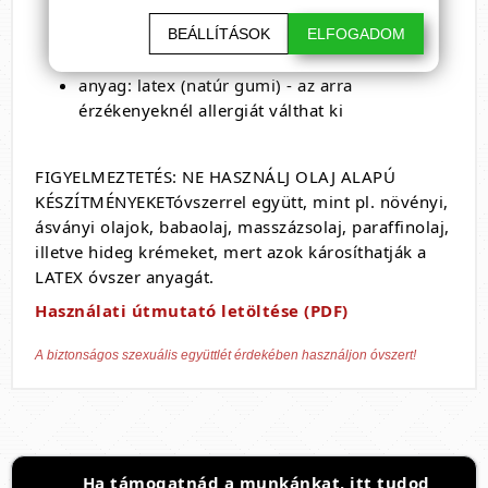
hossz: 190 mm
átmérő: 56 mm
BEÁLLÍTÁSOK
ELFOGADOM
szín: áttetsző
anyag: latex (natúr gumi) - az arra
érzékenyeknél allergiát válthat ki
FIGYELMEZTETÉS: NE HASZNÁLJ OLAJ ALAPÚ
KÉSZÍTMÉNYEKETóvszerrel együtt, mint pl. növényi,
ásványi olajok, babaolaj, masszázsolaj, paraffinolaj,
illetve hideg krémeket, mert azok károsíthatják a
LATEX óvszer anyagát.
Használati útmutató letöltése (PDF)
A biztonságos szexuális együttlét érdekében használjon óvszert!
Ha támogatnád a munkánkat, itt tudod