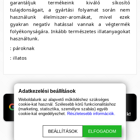
garantáljuk termékeink kiváló síkosító
tulajdonságait, a gyártási folyamat során nem
használunk élelmiszer-aromákat, mivel ezek
gyakran negatív hatással vannak a végtermék
folyékonyságára. Inkább természetes illatanyagokat
használtunk.
: pároknak
: illatos
Adatkezelési beállítások
Weboldalunk az alapvető működéshez szükséges
Ha támogatnád a munkánkat, itt tudod
cookie-kat használ. Szélesebb körű funkcionalitáshoz
beállítani, hogy előre kerüljenek
(marketing, statisztika, személyre szabás) egyéb
ismeretterjesztő cikkeink. Hálásan köszönjük!
cookie-kat engedélyezhet.
Részletesebb információk.
BEÁLLÍTÁSOK
ELFOGADOM