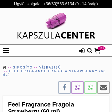
Ügyfélszolgálat: +36(30)563-6134 (9 - 14 óráig)
105
SIKOSÍTÓ
VÍZBÁZISÚ
FEEL FRAGRANCE FRAGOLA STRAWBERRY (60
ML)
Feel Fragrance Fragola
Strawberry (60 ml)