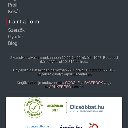
Profil
Kosár
Tartalom
Szerzők
Gyártók
Blog
Személyes átvétel: munkanapon 10:00-14:00 között · 1047, Budapest
(külső) Váci út 19. 312-es iroda
Ügyfélszolgálat minden hétköznap 9-14 óráig:
+36(30)563-6134
·
ugyfelszolgalat@kapszulacenter.hu
Kérjük értékelje áruházunkat a
GOOGLE
, a
FACEBOOK
vagy
az
ÁRUKERESŐ
oldalán