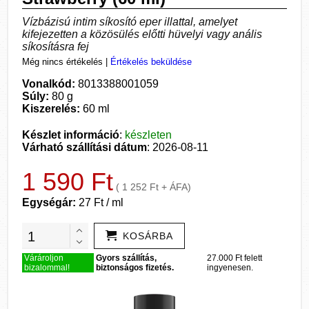
Vízbázisú intim síkosító eper illattal, amelyet
kifejezetten a közösülés előtti hüvelyi vagy anális
síkosításra fej
Még nincs értékelés
|
Értékelés beküldése
Vonalkód:
8013388001059
Súly:
80 g
Kiszerelés:
60 ml
Készlet információ
:
készleten
Várható szállítási dátum
: 2026-08-11
1 590 Ft
( 1 252 Ft + ÁFA)
Egységár:
27 Ft / ml
KOSÁRBA
Várároljon
Gyors szállítás,
27.000 Ft felett
bizalommal!
biztonságos fizetés.
ingyenesen.