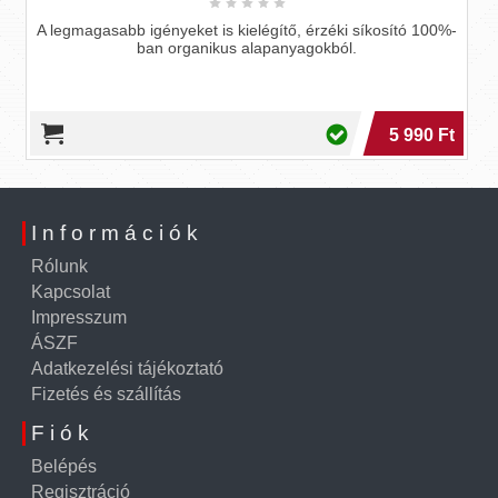
igényeket is kielégítő, érzéki síkosító 100%-
ban organikus alapanyagokból.
Orgie All Nat
5 990 Ft
Információk
Rólunk
Kapcsolat
Impresszum
ÁSZF
Adatkezelési tájékoztató
Fizetés és szállítás
Fiók
Belépés
Regisztráció