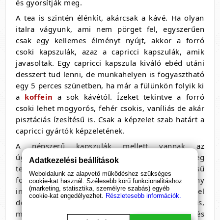
és gyorsítják meg.
A tea is szintén élénkít, akárcsak a kávé. Ha olyan
italra vágyunk, ami nem pörget fel, egyszerűen
csak egy kellemes élményt nyújt, akkor a forró
csoki kapszulák, azaz a capricci kapszulák, amik
javasoltak. Egy capricci kapszula kiváló ebéd utáni
desszert tud lenni, de munkahelyen is fogyasztható
egy 5 perces szünetben, ha már a fülünkön folyik ki
a
koffein
a sok kávétól. Ízeket tekintve a forró
csoki lehet mogyorós, fehér csokis, vaníliás de akár
pisztáciás ízesítésű is. Csak a képzelet szab határt a
capricci gyártók képzeletének.
A népszerű kapszulák mellett vannak az
úgynevezett nische kapszulák vagyis réteg
Adatkezelési beállítások
termékek, melyeket főleg speciális érdeklődésű
Weboldalunk az alapvető működéshez szükséges
fogyasztók vásárolnak. Különböző gyógynövény
cookie-kat használ. Szélesebb körű funkcionalitáshoz
(marketing, statisztika, személyre szabás) egyéb
infuziók is főzhetőek Nespresso kapszulás géppel
cookie-kat engedélyezhet.
Részletesebb információk.
de például népszeráek a
ginzeng
kapszulák is,
melyek fogyasztása felpörget, stresszoldó és