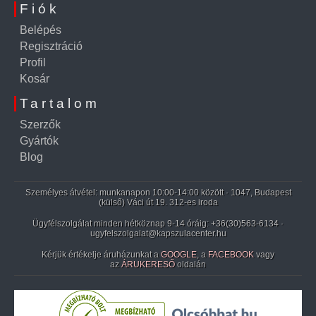
Fiók
Belépés
Regisztráció
Profil
Kosár
Tartalom
Szerzők
Gyártók
Blog
Személyes átvétel: munkanapon 10:00-14:00 között · 1047, Budapest
(külső) Váci út 19. 312-es iroda
Ügyfélszolgálat minden hétköznap 9-14 óráig:
+36(30)563-6134
·
ugyfelszolgalat@kapszulacenter.hu
Kérjük értékelje áruházunkat a
GOOGLE
, a
FACEBOOK
vagy
az
ÁRUKERESŐ
oldalán