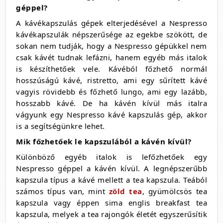
géppel?
A kávékapszulás gépek elterjedésével a Nespresso
kávékapszulák népszerűsége az egekbe szökött, de
sokan nem tudják, hogy a Nespresso gépükkel nem
csak kávét tudnak lefázni, hanem egyéb más italok
is készíthetőek vele. Kávéból főzhető normál
hosszúságú kávé, ristretto, ami egy sűrített kávé
vagyis rövidebb és főzhető lungo, ami egy lazább,
hosszabb kávé. De ha kávén kívül más italra
vágyunk egy Nespresso kávé kapszulás gép, akkor
is a segítségünkre lehet.
Mik főzhetőek le kapszulából a kávén kívül?
Különböző egyéb italok is lefőzhetőek egy
Nespresso géppel a kávén kívül. A legnépszerűbb
kapszula típus a kávé mellett a tea kapszula. Teából
számos típus van, mint
zöld tea
, gyümölcsös tea
kapszula vagy éppen sima englis breakfast tea
kapszula, melyek a tea rajongók életét egyszerűsítik