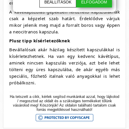
BEÁLLÍTÁSOK
ELFOGADOM
enyhén afrodiziáló is.
A kávékapszulás gépekben lefőzhető kapszuláknak
csak a képzelet szab határt. Érdeklődve várjuk
mikor jelenik meg majd a forralt boros vagy éppen
a neocitranos kapszula.
Plusz tipp kísérletezőknek
Bevállalósak akár házilag készített kapszulákkal is
kísérletezhetnek. Ha van egy kedvenc kávétípus,
aminek nincsen kapszulás verziója, azt bele lehet
tölteni egy üres kapszulába, de akár egyéb más
speciális, főzhető italnak való anyagokkal is lehet
próbálkozni.
Ha tetszett a cikk, kérlek segítsd munkánkat azzal, hogy lájkolod
/ megosztod az oldalt és a szükséges termékeket tőlünk
vásárolod meg! Köszönjük! Az oldalon található tartalom csak
forrás megjelöléssel használható!