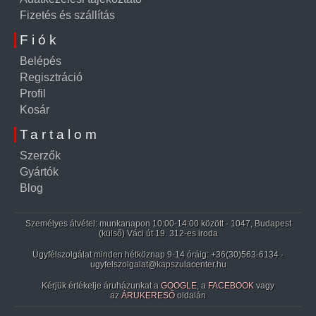
Fizetés és szállítás
Fiók
Belépés
Regisztráció
Profil
Kosár
Tartalom
Szerzők
Gyártók
Blog
Személyes átvétel: munkanapon 10:00-14:00 között · 1047, Budapest
(külső) Váci út 19. 312-es iroda
Ügyfélszolgálat minden hétköznap 9-14 óráig:
+36(30)563-6134
·
ugyfelszolgalat@kapszulacenter.hu
Kérjük értékelje áruházunkat a
GOOGLE
, a
FACEBOOK
vagy
az
ÁRUKERESŐ
oldalán