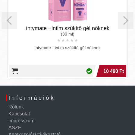
Intymate - intim szűkítő gél nőknek
(30 ml)
Intymate - intim szűkítő gél nőknek
10 490 Ft
Információk
Rólunk
Kapcsolat
Impresszum
ÁSZF
Adatkezelési tájékoztató