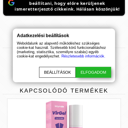
beállítani, hogy előre kerüljenek
ismeretterjesztő cikkeink. Hálásan köszönjük!
Adatkezelési beállítások
Weboldalunk az alapvető működéshez szükséges
TERMÉK
ÉRTÉKELÉSEK
cookie-kat használ. Szélesebb körű funkcionalitáshoz
(marketing, statisztika, személyre szabás) egyéb
cookie-kat engedélyezhet.
ÉRTÉKELÉS BEKÜLDÉSE
Részletesebb információk.
BEÁLLÍTÁSOK
ELFOGADOM
KAPCSOLÓDÓ
TERMÉKEK