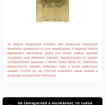
Az általunk forgalmazott termékek nem alkalmasak betegségek
kezelésére, gyógyítására és azok megelőzésére. A megadott hatások
egyénenként változhatnak, azokat nem minden esetben igazolják
vizsgálatok, csak tájékoztató jellegűek, hagyományokon és vásárlói
visszajelzéseken alapulnak! A Bende Online Média Kft. valamennyi
kommunikációs felületén tiszteletben tartja a fentiek jogforrásául
szolgáló 37/2004. (IV. 26.) ESzCsM rendeletben írtakat, továbbá a
gazdasági versenyhivatali előírásokat.
Ha támogatnád a munkánkat, itt tudod