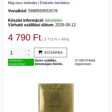
Még nincs értékelés
|
Értékelés beküldése
Vonalkód:
5999559553578
Készlet információ
:
készleten
Várható szállítási dátum
: 2026-08-12
4 790 Ft
( 3 772 Ft + ÁFA)
KOSÁRBA
Várároljon
Gyors szállítás,
27.000 Ft felett
bizalommal!
biztonságos fizetés.
ingyenesen.