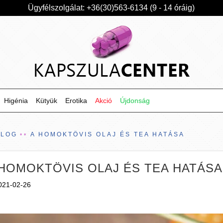
Ügyfélszolgálat: +36(30)563-6134 (9 - 14 óráig)
Higénia
Kütyük
Erotika
Akció
Újdonság
BLOG
A HOMOKTÖVIS OLAJ ÉS TEA HATÁSA
 HOMOKTÖVIS OLAJ ÉS TEA HATÁSA
021-02-26