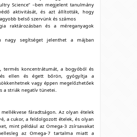
oultry Science” –ben megjelent tanulmány
dő aktivitását, és azt állították, hogy
gnagyobb belső szervünk és számos
rgia raktározásban és a méreganyagok
n nagy segítséget jelenthet a májban
, termés koncentrátumát, a bogyóból és
gés ellen és égett bőrön, gyógyítja a
l csökkenhetnek vagy éppen megelőzhetőek
 a striák negatív tünetei.
 mellékvese fáradtságon. Az olyan ételek
, a cukor, a feldolgozott ételek, és olyan
ket, mint például az Omega-3 zsírsavakat
ellesleg az Omega-7 tartalma miatt a