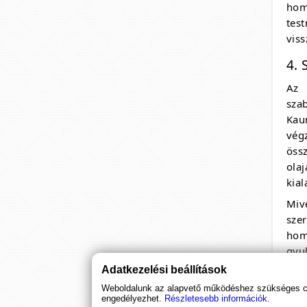
hom
tes
viss
4. 
Az 
sza
Kau
vég
össz
ola
kial
Miv
sze
hom
gyul
javu
Adatkezelési beállítások
Weboldalunk az alapvető működéshez szükséges coo
5. 
engedélyezhet.
Részletesebb információk.