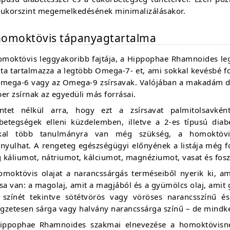
cukorszint megemelkedésének minimalizálásakor.
homoktövis tápanyagtartalma
omoktövis leggyakoribb fajtája, a Hippophae Rhamnoides le
ajta tartalmazza a legtöbb Omega-7- et, ami sokkal kevésbé 
Omega-6 vagy az Omega-9 zsírsavak. Valójában a makadám dióo
er zsírnak az egyedüli más forrásai.
intet nélkül arra, hogy ezt a zsírsavat palmitolsavké
vbetegségek elleni küzdelemben, illetve a 2-es típusú dia
kal több tanulmányra van még szükség, a homoktövis
onyulhat. A rengeteg egészségügyi előnyének a listája még f
káliumot, nátriumot, kálciumot, magnéziumot, vasat és fosz
omoktövis olajat a narancssárgás terméseiből nyerik ki, am
usa van: a magolaj, amit a magjából és a gyümölcs olaj, ami
j színét tekintve sötétvörös vagy vöröses narancsszínű 
egzetesen sárga vagy halvány narancssárga színű – de mindke
ippophae Rhamnoides szakmai elnevezése a homoktövisnek