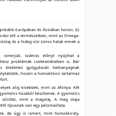
ginkább Európában és Ázsiában honos. Ez
fordul elő a természetben, mint az Omega-
laj és a hideg-vízi zsíros halak ennek a
nt ismerjük, számos előnyt nyújthat a
bétesz problémák csökkentésében is. Bár
 tökéletes gyógyászati hatóanyagnak
olytatódik, hiszen a homoktövis tartalmaz
fort.
elyek alig kisebbek, mint az áfonya. Két
t gyümölcs húsából készítenek. A gyümölcs
és sűrűbb, mint a magolaj. A mag olaja
ttő típusnak van egy pézsmaillata.
, de úgy is ismert, mint homokkirály,