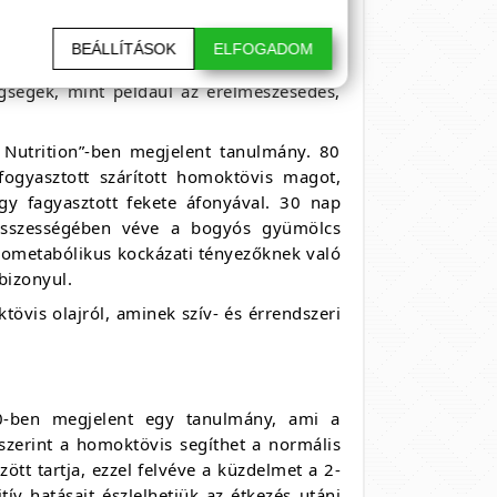
 a homoktövis használata csökkenti a vér
olja a vérlemezek összetapadását, ami a
BEÁLLÍTÁSOK
ELFOGADOM
lmet biztosít. Valószínűleg a homoktövis
egségek, mint például az érelmeszesedés,
l Nutrition”-ben megjelent tanulmány. 80
fogyasztott szárított homoktövis magot,
gy fagyasztott fekete áfonyával. 30 nap
 „összességében véve a bogyós gyümölcs
iometabólikus kockázati tényezőknek való
bizonyul.
tövis olajról, aminek szív- és érrendszeri
010-ben megjelent egy tanulmány, ami a
 szerint a homoktövis segíthet a normális
ött tartja, ezzel felvéve a küzdelmet a 2-
tív hatásait észlelhetjük az étkezés utáni