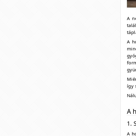
A n
tal
tápl
A h
min
gyó
for
gyü
Mié
így 
Nálu
A 
1. 
A h