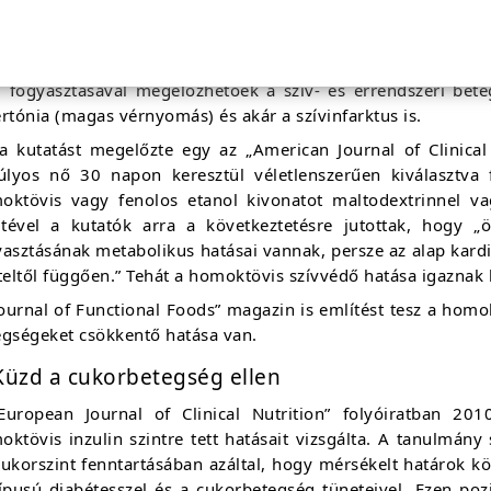
 Yan Jun Xu, kutató tudós Winnipeg-ben bizonyította, hogy
eszterinszintjét. Az antioxidáns tulajdonságai miatt gát
badgyökök sejtromboló hatása ellen szív és érrendszeri véde
i fogyasztásával megelőzhetőek a szív- és érrendszeri bet
rtónia (magas vérnyomás) és akár a szívinfarktus is.
 a kutatást megelőzte egy az „American Journal of Clinica
súlyos nő 30 napon keresztül véletlenszerűen kiválasztva 
oktövis vagy fenolos etanol kivonatot maltodextrinnel va
eltével a kutatók arra a következtetésre jutottak, hogy
yasztásának metabolikus hatásai vannak, persze az alap kard
teltől függően.” Tehát a homoktövis szívvédő hatása igaznak 
ournal of Functional Foods” magazin is említést tesz a homok
egségeket csökkentő hatása van.
Küzd a cukorbetegség ellen
European Journal of Clinical Nutrition” folyóiratban 2
ktövis inzulin szintre tett hatásait vizsgálta. A tanulmány
ukorszint fenntartásában azáltal, hogy mérsékelt határok köz
ípusú diabétesszel és a cukorbetegség tüneteivel. Ezen pozi