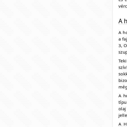
vér
A 
A h
a f
3, 
szup
Tek
szí
sok
biz
még 
A h
típ
ola
jell
A H