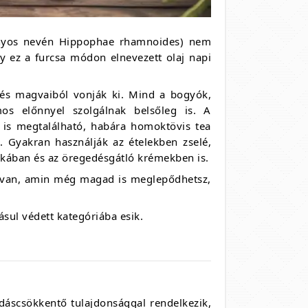
ényos nevén Hippophae rhamnoides) nem
 ez a furcsa módon elnevezett olaj napi
és magvaiból vonják ki. Mind a bogyók,
 előnnyel szolgálnak belsőleg is. A
 is megtalálható, habára homoktövis tea
 Gyakran használják az ételekben zselé,
ikában és az öregedésgátló krémekben is.
a van, amin még magad is meglepődhetsz,
sul védett kategóriába esik.
dáscsökkentő tulajdonsággal rendelkezik,