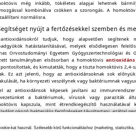
oktövis még inkább, tökéletes alapjai lehetnek bárm
tmozgással kombinálva csökken a szorongás. A homoktövis
zaállítani normálisra.
Segítséget nyújt a fertőzésekkel szemben és m
antioxidánsokról tudjuk, hogy alapvetően segítenek m
badgyökök hatástalanításával, melyek elsődlegesen felelő
nas Orvostudományi Egyetem Gyógyszertechnológiai és G
zett tanulmányban elsősorban a homoktövis
antioxidáns
pontosítottak, és kimutatták, hogy a tiszta homoktövis 2,4-
jak. Ez azt jelenti, hogy az antioxidánsoknak sok előnyü
akulását, ha környezeti veszélynek vagy baktériumnak vagyun
el az antioxidánsok képesek javítani az immunrendsze
rvezetünket a baktériumok, vírusok vagy paraziták álta
oktövis kapszula, mint étrendkiegészítő használatával
ladást okozó bakteriális fertőzéseket távoltartani, ezáltal
l.
kie-kat használ. Szélesebb körű funkcionalitáshoz (marketing, statisztika,
Kezeli a szív- és érrendszeri betegségeket