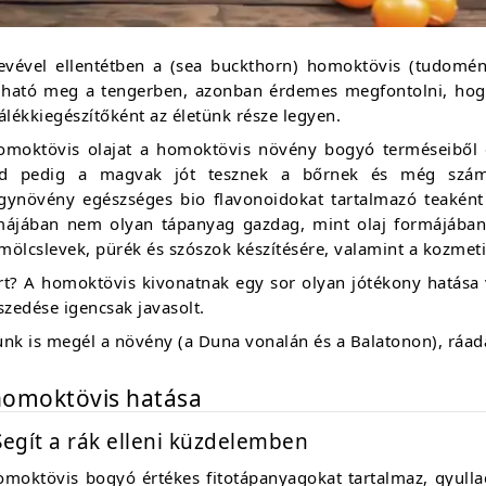
evével ellentétben a (sea buckthorn) homoktövis (tudom
álható meg a tengerben, azonban érdemes megfontolni, hogy
álékkiegészítőként az életünk része legyen.
omoktövis olajat a homoktövis növény bogyó terméseiből 
d pedig a magvak jót tesznek a bőrnek és még számos
gynövény egészséges bio flavonoidokat tartalmazó teaként
májában nem olyan tápanyag gazdag, mint olaj formájában.
mölcslevek, pürék és szószok készítésére, valamint a kozmet
rt? A homoktövis kivonatnak egy sor olyan jótékony hatás
szedése igencsak javasolt.
nk is megél a növény (a Duna vonalán és a Balatonon), ráadá
homoktövis hatása
Segít a rák elleni küzdelemben
omoktövis bogyó értékes fitotápanyagokat tartalmaz, gyulla