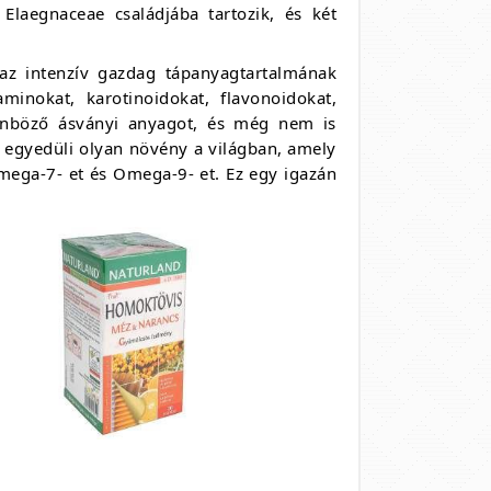
 Elaegnaceae családjába tartozik, és két
az intenzív gazdag tápanyagtartalmának
minokat, karotinoidokat, flavonoidokat,
lönböző ásványi anyagot, és még nem is
z egyedüli olyan növény a világban, amely
ega-7- et és Omega-9- et. Ez egy igazán