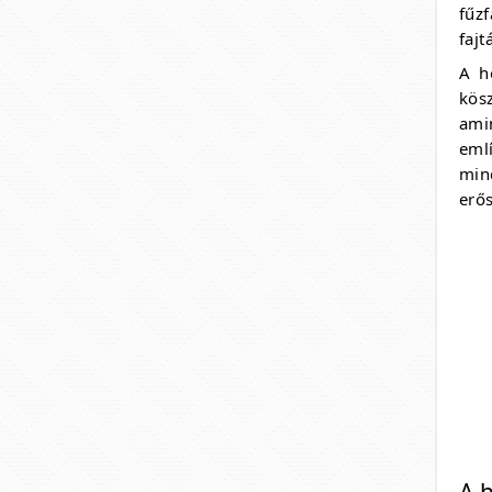
fűz
faj
A h
kös
ami
emlí
min
erős
A 