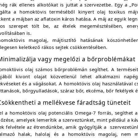
még rák ellenes alkotókat is juttat a szervezetbe. Egy a „P
sgálta a homoktövis terméséből kinyert olaj toxikus májvé
kkent a májban az aflatoxin káros hatása. A máj az egyik le
tos szerepet tölt be, az ételek megemésztésében, ene
volításában is.
omoktövis magolaj, májtisztító hatásának köszönhetőe
legesen keletkező rákos sejtek csökkentésében.
Minimalizálja vagy megelőzi a bőrproblémákat
omoktövis olaj számos bőrproblémán segíthet. A terméseit
jából kivont olajat közvetlenül lehet alkalmazni napé
fekvéseket és a vágásokat. A homoktövis olaj használatáva
ttanások, bőrgyulladások, száraz bőr, ekcéma, bőr fekélyek és
Csökkentheti a mellékvese fáradtság tüneteit
el a homoktövis olaj potenciális Omega-7 forrás, segíthet a
őzése, amelyek lemerítik a szerveztünket, mint például a kávé
lek felvétele az étrendünkbe, amik gyógyítják a szervezetün
talmazó halak, halolaj és a homoktövis magolaj, nem m