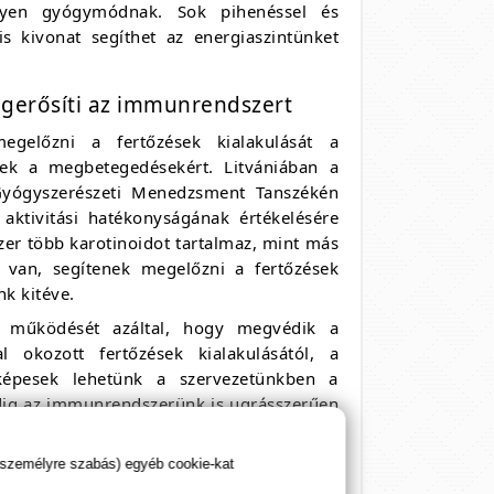
ilyen gyógymódnak. Sok pihenéssel és
 kivonat segíthet az energiaszintünket
egerősíti az immunrendszert
egelőzni a fertőzések kialakulását a
sek a megbetegedésekért. Litvániában a
yógyszerészeti Menedzsment Tanszékén
aktivitási hatékonyságának értékelésére
szer több karotinoidot tartalmaz, mint más
k van, segítenek megelőzni a fertőzések
k kitéve.
r működését azáltal, hogy megvédik a
l okozott fertőzések kialakulásától, a
 képesek lehetünk a szervezetünkben a
 pedig az immunrendszerünk is ugrásszerűen
 személyre szabás) egyéb cookie-kat