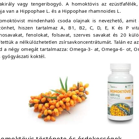
fakirály vagy tengeribogyó. A homoktövis az ezüstfafélék,
tája van a Hippophae L. és a Hippophae rhamnoides L.
omoktövist mindenható csoda olajnak is nevezhető, amit 
zönhet, hiszen tartalmaz A, B1, B2, C, D, E, K és P vita
nosavakat, fenolokat, folsavat, szerves savakat és 20 kü
tettük a nélkülözhetetlen zsírsavkoncentrátumát. Talán ez a
d a négy omegát tartalmazza: Omega-3- at, Omega-6- ot, Om
 gyógyászati koktél.
homoktövis története és érdekességek