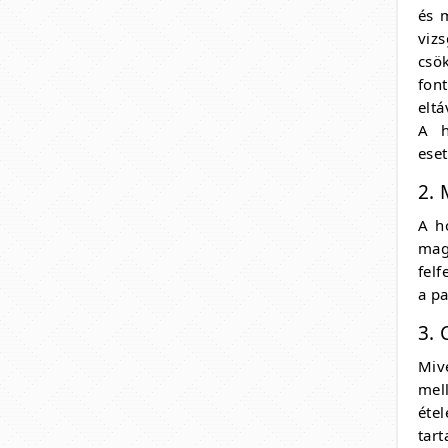
és 
viz
csö
fon
eltá
A h
eset
2. 
A h
mag
fel
a pa
3. 
Miv
mell
éte
tar