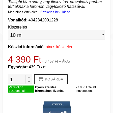
Twilight Man spray, egy titokzatos, provokatív parfüm
férfiaknak a feromon vágyfokozó hatásával!
Még nincs értékelés
|
Értékelés beküldése
Vonalkód:
4042342001228
Kiszerelés
Készlet információ
:
nincs készleten
4 390 Ft
( 3 457 Ft + ÁFA)
Egységár:
439 Ft / ml
KOSÁRBA
Várároljon
Gyors szállítás,
27.000 Ft felett
bizalommal!
biztonságos fizetés.
ingyenesen.