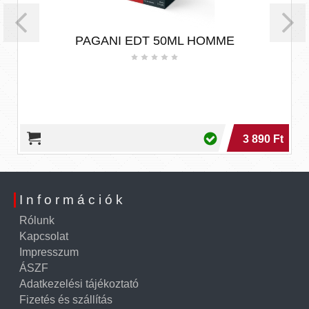
PAGANI EDT 50ML HOMME
3 890 Ft
Információk
Rólunk
Kapcsolat
Impresszum
ÁSZF
Adatkezelési tájékoztató
Fizetés és szállítás