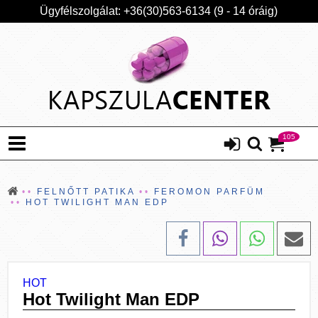
Ügyfélszolgálat: +36(30)563-6134 (9 - 14 óráig)
105
FELNŐTT PATIKA
FEROMON PARFÜM
HOT TWILIGHT MAN EDP
HOT
Hot Twilight Man EDP