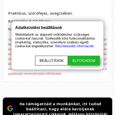
Praktikus, szórófejes, üvegcsében.
Kiszerelés: 5,10,50 ml
Adatkezelési beállítások
Nem: férfiaknak
Weboldalunk az alapvető működéshez szükséges
cookie-kat használ. Szélesebb körű funkcionalitáshoz
Az általunk forgalmazott termékek nem alkalmasak betegségek
(marketing, statisztika, személyre szabás) egyéb
kezelésére, gyógyítására és azok megelőzésére. A megadott hatások
cookie-kat engedélyezhet.
Részletesebb információk.
egyénenként változhatnak, azokat nem minden esetben igazolják
vizsgálatok, csak tájékoztató jellegűek, hagyományokon és vásárlói
visszajelzéseken alapulnak! A Bende Online Média Kft. valamennyi
BEÁLLÍTÁSOK
ELFOGADOM
kommunikációs felületén tiszteletben tartja a fentiek jogforrásául
szolgáló 37/2004. (IV. 26.) ESzCsM rendeletben írtakat, továbbá a
gazdasági versenyhivatali előírásokat.
Ha támogatnád a munkánkat, itt tudod
beállítani, hogy előre kerüljenek
ismeretterjesztő cikkeink. Hálásan köszönjük!