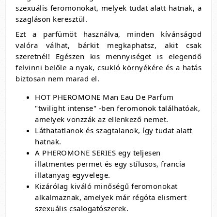
szexuális feromonokat, melyek tudat alatt hatnak, a
szagláson keresztül.
Ezt a parfümöt használva, minden kívánságod
valóra válhat, bárkit megkaphatsz, akit csak
szeretnél! Egészen kis mennyiséget is elegendő
felvinni belőle a nyak, csukló környékére és a hatás
biztosan nem marad el.
HOT PHEROMONE Man Eau De Parfum
"twilight intense" -ben feromonok találhatóak,
amelyek vonzzák az ellenkező nemet.
Láthatatlanok és szagtalanok, így tudat alatt
hatnak.
A PHEROMONE SERIES egy teljesen
illatmentes permet és egy stílusos, francia
illatanyag egyvelege.
Kizárólag kiváló minőségű feromonokat
alkalmaznak, amelyek már régóta elismert
szexuális csalogatószerek.