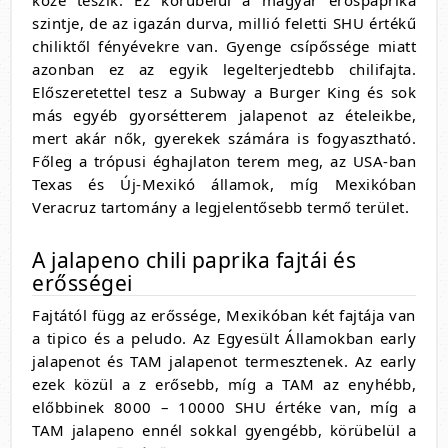
közé teszik. Ez körübelül a magyar erőspaprika
szintje, de az igazán durva, millió feletti SHU értékű
chiliktől fényévekre van. Gyenge csípőssége miatt
azonban ez az egyik legelterjedtebb chilifajta.
Előszeretettel tesz a Subway a Burger King és sok
más egyéb gyorsétterem jalapenot az ételeikbe,
mert akár nők, gyerekek számára is fogyasztható.
Főleg a trópusi éghajlaton terem meg, az USA-ban
Texas és Új-Mexikó államok, míg Mexikóban
Veracruz tartomány a legjelentősebb termő terület.
A jalapeno chili paprika fajtái és
erősségei
Fajtától függ az erőssége, Mexikóban két fajtája van
a tipico és a peludo. Az Egyesült Államokban early
jalapenot és TAM jalapenot termesztenek. Az early
ezek közül a z erősebb, míg a TAM az enyhébb,
előbbinek 8000 – 10000 SHU értéke van, míg a
TAM jalapeno ennél sokkal gyengébb, körübelül a