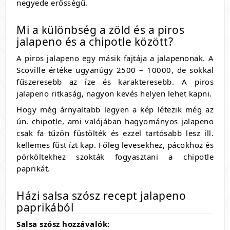
negyede erősségű.
Mi a különbség a zöld és a piros
jalapeno és a chipotle között?
A piros jalapeno egy másik fajtája a jalapenonak. A
Scoville értéke ugyanúgy 2500 – 10000, de sokkal
fűszeresebb az íze és karakteresebb. A piros
jalapeno ritkaság, nagyon kevés helyen lehet kapni.
Hogy még árnyaltabb legyen a kép létezik még az
ún. chipotle, ami valójában hagyományos jalapeno
csak fa tűzön füstölték és ezzel tartósabb lesz ill.
kellemes füst ízt kap. Főleg levesekhez, pácokhoz és
pörköltekhez szokták fogyasztani a chipotle
paprikát.
Házi salsa szósz recept jalapeno
paprikából
Salsa szósz hozzávalók: