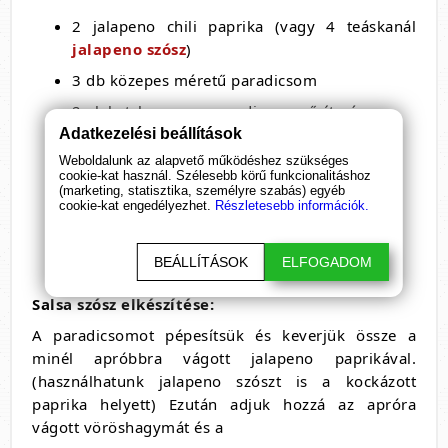
2 jalapeno chili paprika (vagy 4 teáskanál
jalapeno szósz
)
3 db közepes méretű paradicsom
2 ek ketchup vagy paradicsom sűrítmény
Adatkezelési beállítások
fél fej vöröshagyma
Weboldalunk az alapvető működéshez szükséges
1 lime leve
cookie-kat használ. Szélesebb körű funkcionalitáshoz
(marketing, statisztika, személyre szabás) egyéb
só, bors, kaukkfű, koriander
cookie-kat engedélyezhet.
Részletesebb információk.
1/2 teáskanál eritrit vagy xilit
BEÁLLÍTÁSOK
ELFOGADOM
1/2 teáskanál akác méz
Salsa szósz elkészítése:
A paradicsomot pépesítsük és keverjük össze a
minél apróbbra vágott jalapeno paprikával.
(használhatunk jalapeno szószt is a kockázott
paprika helyett) Ezután adjuk hozzá az apróra
vágott vöröshagymát és a