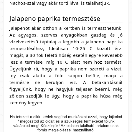
Nachos-szal vagy akár tortillával is tálalhatjuk.
Jalapeno paprika termesztése
Jalapenot akár otthon a kertben is termeszthetünk.
Az agyagos, szerves anyagokban gazdag és jó
vízelvezetésű táptalaj a legjobb a jalapeno paprika
termesztéséhez, Ideálisan 10-25 C között érzi
magát, a 30 fok feletti hőség esetén egyre kevesebb
lesz a termése, míg 10 C alatt nem hoz termést.
Ügyeljünk rá, hogy a paprika nem szereti a vizet,
így csak alatta a föld kapjon belőle, maga a
termésre ne kerüljön víz. A betakarításnál
figyeljünk, hogy ne hagyjuk teljesen beérni, még
zölden szedjük le úgy, hogy a paprika húsa még
kemény legyen.
Ha tetszett a cikk, kérlek segítsd munkánkat azzal, hogy lájkolod
/ megosztod az oldalt és a szükséges termékeket tőlünk
vásárolod meg! Köszönjük! Az oldalon található tartalom csak
forrás megjelöléssel használható!