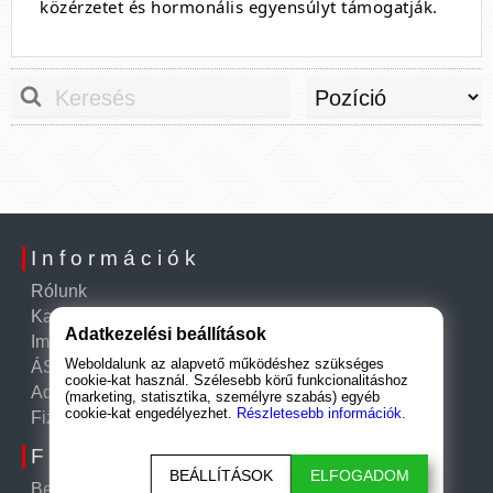
közérzetet és hormonális egyensúlyt támogatják.
Információk
Rólunk
Kapcsolat
Adatkezelési beállítások
Impresszum
Weboldalunk az alapvető működéshez szükséges
ÁSZF
cookie-kat használ. Szélesebb körű funkcionalitáshoz
Adatkezelési tájékoztató
(marketing, statisztika, személyre szabás) egyéb
cookie-kat engedélyezhet.
Részletesebb információk.
Fizetés és szállítás
Fiók
BEÁLLÍTÁSOK
ELFOGADOM
Belépés