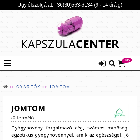
Ügyfélszolgálat: +36(30)563-6134 (9 - 14 óráig)
105
GYÁRTÓK
JOMTOM
JOMTOM
(0 termék)
Gyógynövény forgalmazó cég, számos minőségi
egzotikus gyógynövénnyel, amik az egészséget, jó