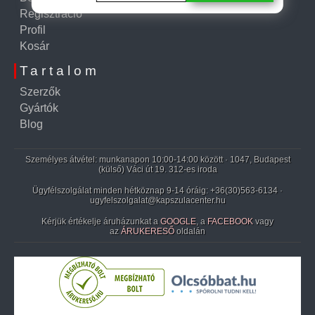
Regisztráció
Profil
Kosár
Tartalom
Szerzők
Gyártók
Blog
Személyes átvétel: munkanapon 10:00-14:00 között · 1047, Budapest
(külső) Váci út 19. 312-es iroda
Ügyfélszolgálat minden hétköznap 9-14 óráig:
+36(30)563-6134
·
ugyfelszolgalat@kapszulacenter.hu
Kérjük értékelje áruházunkat a
GOOGLE
, a
FACEBOOK
vagy
az
ÁRUKERESŐ
oldalán