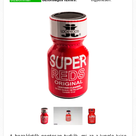
bizalommal!
biztonságos fizetés.
ingyenesen.
A hozzáértők pontosan tudják, mi az a Jungle Juice