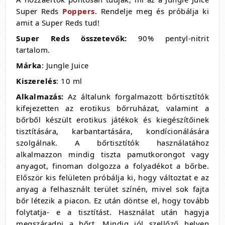
Super Reds
Poppers
. Rendelje meg és próbálja ki
amit a Super Reds tud!
Super Reds összetevők
:
90% pentyl-nitrit
tartalom.
Márka
: Jungle Juice
Kiszerelés
: 10 ml
Alkalmazás:
Az általunk forgalmazott bőrtisztítók
kifejezetten az erotikus bőrruházat, valamint a
bőrből készült erotikus játékok és kiegészítőinek
tisztítására, karbantartására, kondícionálására
szolgálnak. A bőrtisztítók használatához
alkalmazzon mindig tiszta pamutkorongot vagy
anyagot, finoman dolgozza a folyadékot a bőrbe.
Először kis felületen próbálja ki, hogy változtat e az
anyag a felhasznált terület színén, mivel sok fajta
bőr létezik a piacon. Ez után döntse el, hogy tovább
folytatja- e a tisztítást. Használat után hagyja
megszáradni a bőrt. Mindig jól szellőző helyen