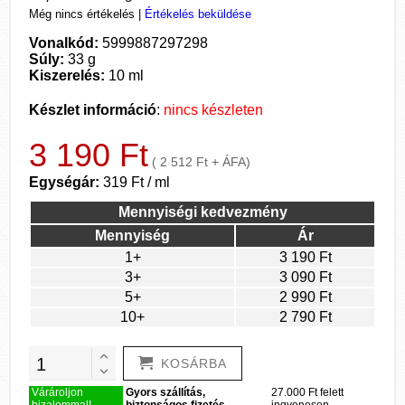
Még nincs értékelés
|
Értékelés beküldése
Vonalkód:
5999887297298
Súly:
33 g
Kiszerelés:
10 ml
Készlet információ
:
nincs készleten
3 190 Ft
( 2 512 Ft + ÁFA)
Egységár:
319 Ft / ml
Mennyiségi kedvezmény
Mennyiség
Ár
1+
3 190 Ft
3+
3 090 Ft
5+
2 990 Ft
10+
2 790 Ft
KOSÁRBA
Várároljon
Gyors szállítás,
27.000 Ft felett