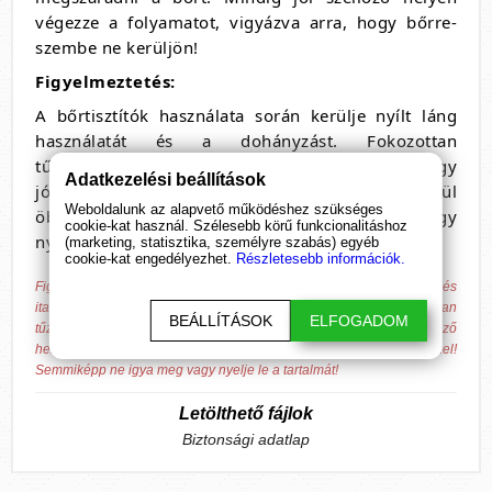
végezze a folyamatot, vigyázva arra, hogy bőrre-
szembe ne kerüljön!
Figyelmeztetés:
A bőrtisztítók használata során kerülje nyílt láng
használatát és a dohányzást. Fokozottan
tűzveszélyes folyadék! Kizárólag külterületen vagy
Adatkezelési beállítások
jól szellőző helyiségben használja. Ha szembe kerül
Weboldalunk az alapvető működéshez szükséges
öblítse ki bő vízzel! Semmiképp ne igya meg vagy
cookie-kat használ. Szélesebb körű funkcionalitáshoz
nyelje le a tartalmát!
(marketing, statisztika, személyre szabás) egyéb
cookie-kat engedélyezhet.
Részletesebb információk.
Figyelem! A Rush folyadékok használata során kerülje az ételek és
italok fogyasztását, nyílt láng használatát és a dohányzást. Fokozottan
BEÁLLÍTÁSOK
ELFOGADOM
tűzveszélyes folyadék! Kizárólag külterületen vagy jól szellőző
helyiségben használja. Ha szembe kerül öblítse ki bő vízzel!
Semmiképp ne igya meg vagy nyelje le a tartalmát!
Letölthető fájlok
Biztonsági adatlap