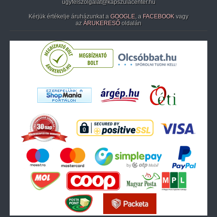
ugyfelszolgalat@kapszulacenter.hu
Kérjük értékelje áruházunkat a
GOOGLE
, a
FACEBOOK
vagy
az
ÁRUKERESŐ
oldalán