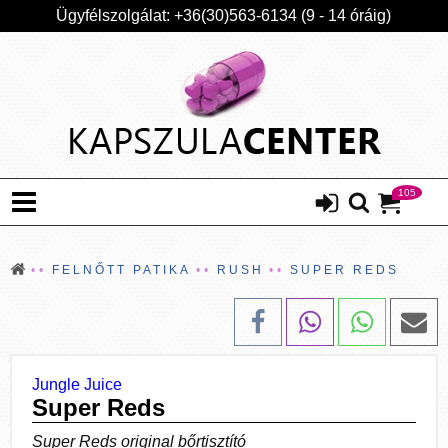
Ügyfélszolgálat: +36(30)563-6134 (9 - 14 óráig)
105
FELNŐTT PATIKA
RUSH
SUPER REDS
Jungle Juice
Super Reds
Super Reds original bőrtisztító