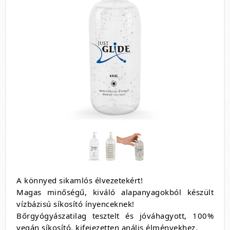
A könnyed sikamlós élvezetekért!
Magas minőségű, kiváló alapanyagokból készült
vízbázisú síkosító ínyenceknek!
Bőrgyógyászatilag tesztelt és jóváhagyott, 100%
vegán síkosító, kifejezetten anális élményekhez.