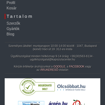
Profil
Kosár
Tartalom
Szerzők
Gyártók
Blog
Személyes átvétel: munkanapon 10:00-14:00 között · 1047, Budapest
(külső) Váci út 19. 312-es iroda
Ügyfélszolgálat minden hétköznap 9-14 óráig:
+36(30)563-6134
·
ugyfelszolgalat@kapszulacenter.hu
Kérjük értékelje áruházunkat a
GOOGLE
, a
FACEBOOK
vagy
az
ÁRUKERESŐ
oldalán