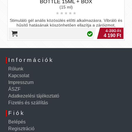
BOTTLE 15ML + BOX
(15 ml)
Stimuláló gél anális közösülés előtti alkalmazásra. Vibráló és
hűsítő hatásának köszönhetően ellazítja a záróizmot,
4 390 Ft
4 190 Ft
Információk
Rólunk
Kapcsolat
Impresszum
ÁSZF
Adatkezelési tájékoztató
Fizetés és szállítás
Fiók
Belépés
Regisztráció