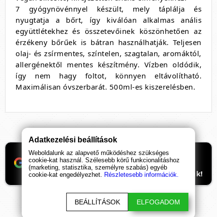
7 gyógynövénnyel készült, mely táplálja és
nyugtatja a bőrt, így kiválóan alkalmas anális
együttlétekhez és összetevőinek köszönhetően az
érzékeny bőrűek is bátran használhatják. Teljesen
olaj- és zsírmentes, színtelen, szagtalan, aromáktól,
allergénektől mentes készítmény. Vízben oldódik,
így nem hagy foltot, könnyen eltávolítható.
Maximálisan óvszerbarát. 500ml-es kiszerelésben.
Adatkezelési beállítások
Weboldalunk az alapvető működéshez szükséges
Ha támogatnád a munkánkat, itt tudod
cookie-kat használ. Szélesebb körű funkcionalitáshoz
beállítani, hogy előre kerüljenek
(marketing, statisztika, személyre szabás) egyéb
ismeretterjesztő cikkeink. Hálásan köszönjük!
cookie-kat engedélyezhet.
Részletesebb információk.
BEÁLLÍTÁSOK
ELFOGADOM