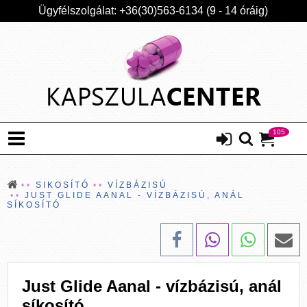
Ügyfélszolgálat: +36(30)563-6134 (9 - 14 óráig)
105
SIKOSÍTÓ
VÍZBÁZISÚ
JUST GLIDE AANAL - VÍZBÁZISÚ, ANÁL
SÍKOSÍTÓ
Just Glide Aanal - vízbázisú, anál
síkosító