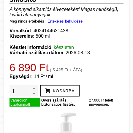
A könnyed sikamlós élvezetekért! Magas minőségű,
kiváló alapanyagok
Még nincs értékelés
|
Értékelés beküldése
Vonalkód:
4024144631438
Kiszerelés:
500 ml
Készlet információ
:
készleten
Várható szállítási dátum
: 2026-08-13
6 890 Ft
( 5 425 Ft + ÁFA)
Egységár:
14 Ft / ml
KOSÁRBA
Várároljon
Gyors szállítás,
27.000 Ft felett
bizalommal!
biztonságos fizetés.
ingyenesen.