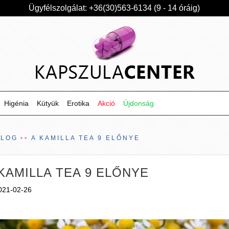
Ügyfélszolgálat: +36(30)563-6134 (9 - 14 óráig)
Higénia
Kütyük
Erotika
Akció
Újdonság
BLOG
A KAMILLA TEA 9 ELŐNYE
KAMILLA TEA 9 ELŐNYE
021-02-26