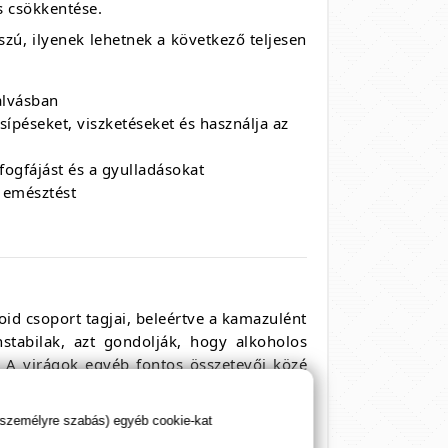
s csökkentése.
szú, ilyenek lehetnek a következő teljesen
alvásban
ípéseket, viszketéseket és használja az
ogfájást és a gyulladásokat
z emésztést
id csoport tagjai, beleértve a kamazulént
stabilak, azt gondolják, hogy alkoholos
. A virágok egyéb fontos összetevői közé
ve az apigenint, kvercetinet, patuletint és
 személyre szabás) egyéb cookie-kat
kök elleni harccal és a sejtmutáció