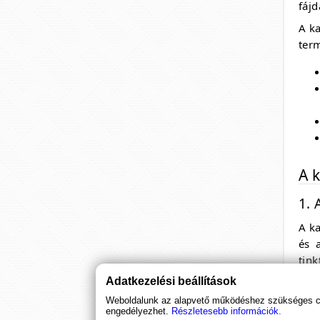
fájd
A ka
ter
A k
1. 
A ka
és 
tin
tart
Adatkezelési beállítások
kül
Weboldalunk az alapvető működéshez szükséges coo
engedélyezhet.
Részletesebb információk.
Eze