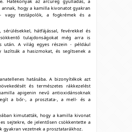
re. Hatékonyak az arcüreg gyulladás, a
ka annak, hogy a kamilla kivonatot gyakran
c- vagy testápolók, a fogkrémek és a
 sérülésekkel, hátfájással, fevérekkel és
csökkentő tulajdonságokat még arra is
 után. A világ egyes részein - például
 lazítsák a hasizmokat, és segítsenek a
atellenes hatásába. A bizonyítékok azt
vekedését és természetes rákkezelést
kamilla apigenin nevű antioxidánsoknak
egít a bőr-, a prosztata-, a mell- és a
yában kimutatták, hogy a kamilla kivonat
s sejtekre, de jelentősen csökkentette a
ek gyakran vezetnek a prosztatarákhoz.