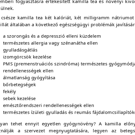
mberi fogyasztásra értékesített kamilla tea és növényi kivon
zülnek.
 csésze kamilla tea két kalóriát, két milligramm nátriumot
llát általában a következő egészségügyi problémák javításár
a szorongás és a depresszió elleni küzdelem
természetes allergia vagy szénanátha ellen
gyulladásgátlás
izomgörcsök kezelése
PMS (premenstruációs szindróma) természetes gyógymódj
rendellenességek ellen
álmatlanság gyógyítása
bőrbetegségek
fekély
sebek kezelése
emésztőrendszeri rendellenességek ellen
természetes ízületi gyulladás és reumás fájdalomcsillapítók
yan tehet ennyit egyetlen gyógynövény? A kamilla előny
ználják a szervezet megnyugtatására, legyen az betegs