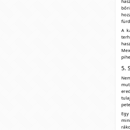
has
bőri
hoz
für
A ka
ter
has
Mex
pih
5. 
Nem
mut
ere
tul
pet
Egy
min
ráko