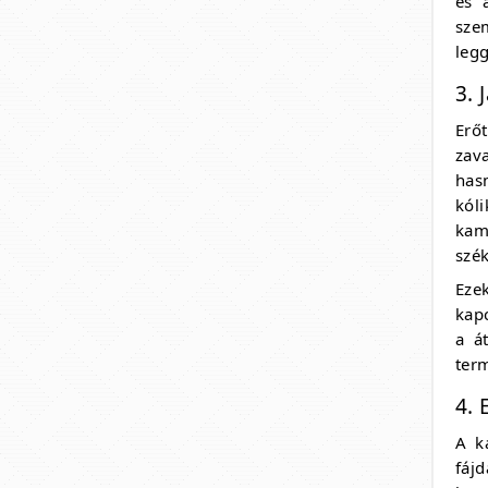
és 
sze
leg
3. 
Erő
zav
has
kól
kam
szé
Eze
kap
a á
ter
4. 
A k
fáj