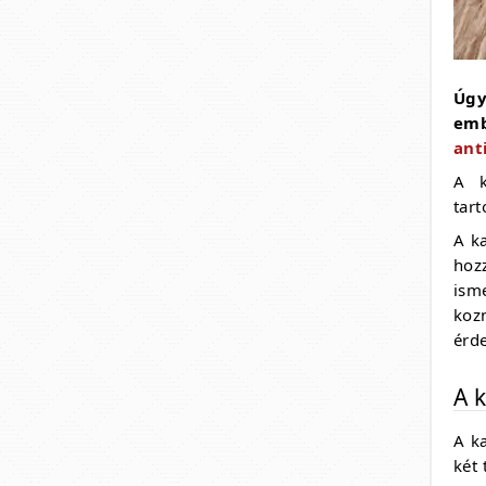
Úgy
emb
ant
A k
tar
A k
hoz
isme
koz
érd
A k
A k
két