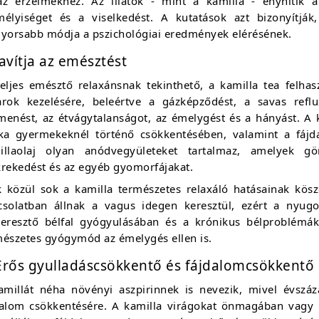
az érzelmekhez. Az illatok - mint a kamilla - enyhítik a
mélyiséget és a viselkedést. A kutatások azt bizonyítják
gyorsabb módja a pszichológiai eredmények elérésének.
Javítja az emésztést
teljes emésztő relaxánsnak tekinthető, a kamilla tea felh
arok kezelésére, beleértve a gázképződést, a savas reflu
menést, az étvágytalanságot, az émelygést és a hányást. A 
ika gyermekeknél történő csökkentésében, valamint a fájd
illaolaj olyan anódvegyületeket tartalmaz, amelyek gö
krekedést és az egyéb gyomorfájakat.
k közül sok a kamilla természetes relaxáló hatásainak kös
csolatban állnak a vagus idegen keresztül, ezért a nyugo
teresztő bélfal gyógyulásában és a krónikus bélproblémák
mészetes gyógymód az émelygés ellen is.
Erős gyulladáscsökkentő és fájdalomcsökkentő
amillát néha növényi aszpirinnek is nevezik, mivel évsz
dalom csökkentésére. A kamilla virágokat önmagában vagy 