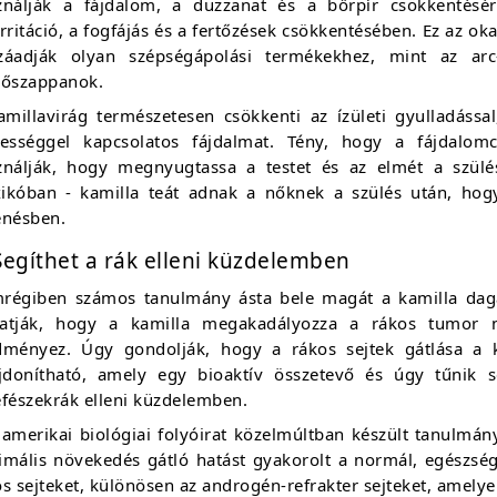
ználják a fájdalom, a duzzanat és a bőrpír csökkentésé
rritáció, a fogfájás és a fertőzések csökkentésében. Ez az o
záadják olyan szépségápolási termékekhez, mint az ar
dőszappanok.
millavirág természetesen csökkenti az ízületi gyulladással,
hességgel kapcsolatos fájdalmat. Tény, hogy a fájdalom
ználják, hogy megnyugtassa a testet és az elmét a szülés
ikóban - kamilla teát adnak a nőknek a szülés után, hogy
enésben.
Segíthet a rák elleni küzdelemben
régiben számos tanulmány ásta bele magát a kamilla dagan
atják, hogy a kamilla megakadályozza a rákos tumor nö
dményez. Úgy gondolják, hogy a rákos sejtek gátlása a 
ajdonítható, amely egy bioaktív összetevő és úgy tűnik s
efészekrák elleni küzdelemben.
 amerikai biológiai folyóirat közelmúltban készült tanulmán
imális növekedés gátló hatást gyakorolt a normál, egészsége
s sejteket, különösen az androgén-refrakter sejteket, amely