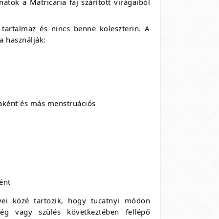
atok a Matricaria faj szárított virágaiból
 tartalmaz és nincs benne koleszterin. A
a használják:
aként és más menstruációs
ént
ei közé tartozik, hogy tucatnyi módon
ég vagy szülés következtében fellépő