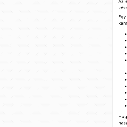
Az e
kés
Egy
kami
Hog
has