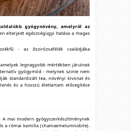
koldalúbb gyógynövény, amelyről az
ben elterjedt egészségügyi hatása a magas
zékfű - az őszirózsafélék családjába
k, amelyek legnagyobb mértékben járulnak
alternatív gyógymód - melynek szinte nem
ják standardizált tea, növényi kivonat és
lenés és a hosszú élettartam elősegítése
ja. A mai modern gyógyszerkészítménynek
) és a római kamilla (chamaemelumnobile).