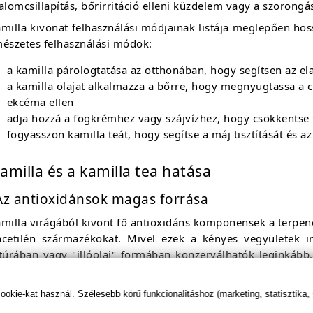
alomcsillapítás, bőrirritáció elleni küzdelem vagy a szorongá
milla kivonat felhasználási módjainak listája meglepően hos
mészetes felhasználási módok:
a kamilla párologtatása az otthonában, hogy segítsen az el
a kamilla olajat alkalmazza a bőrre, hogy megnyugtassa a cs
ekcéma ellen
adja hozzá a fogkrémhez vagy szájvízhez, hogy csökkentse f
fogyasszon kamilla teát, hogy segítse a máj tisztítását és a
amilla és a kamilla tea hatása
Az antioxidánsok magas forrása
milla virágából kivont fő antioxidáns komponensek a terpeno
acetilén származékokat. Mivel ezek a kényes vegyületek in
ktúrában vagy "illóolaj" formában konzerválhatók leginkább
oznak a fenolos vegyületek, elsősorban a flavonoidok, beleért
önböző glükozidokat.
kie-kat használ. Szélesebb körű funkcionalitáshoz (marketing, statisztika,
k a vegyületek csökkentik a gyulladást a szabad gyö