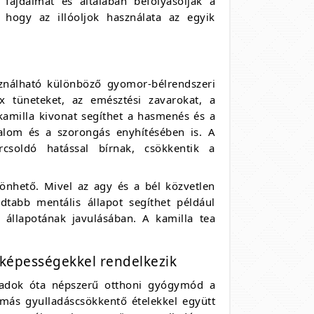
 fájdalmat és általában befolyásolják a
, hogy az illóoljok használata az egyik
asználható különböző gyomor-bélrendszeri
x tüneteket, az emésztési zavarokat, a
kamilla kivonat segíthet a hasmenés és a
alom és a szorongás enyhítésében is. A
rcsoldó hatással bírnak, csökkentik a
zönhető. Mivel az agy és a bél közvetlen
dtabb mentális állapot segíthet például
 állapotának javulásában. A kamilla tea
 képességekkel rendelkezik
ázadok óta népszerű otthoni gyógymód a
más gyulladáscsökkentő ételekkel együtt