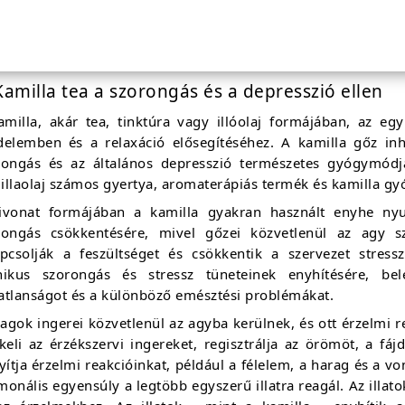
akadályozásával. A kamilla gyógyhatásai az antiox
unfunkcióval járnak, a hangulati ingadozások alacsony
anattal, és egészségesebb bőrrel, hajjal, körmökkel, fogakka
Kamilla tea a szorongás és a depresszió ellen
amilla, akár tea, tinktúra vagy illóolaj formájában, az eg
delemben és a relaxáció elősegítéséhez. A kamilla gőz inhal
rongás és az általános depresszió természetes gyógymód
illaolaj számos gyertya, aromaterápiás termék és kamilla gy
ivonat formájában a kamilla gyakran használt enyhe nyu
rongás csökkentésére, mivel gőzei közvetlenül az agy sz
apcsolják a feszültséget és csökkentik a szervezet stressz
nikus szorongás és stressz tüneteinek enyhítésére, bel
atlanságot és a különböző emésztési problémákat.
agok ingerei közvetlenül az agyba kerülnek, és ott érzelmi r
keli az érzékszervi ingereket, regisztrálja az örömöt, a fá
yítja érzelmi reakcióinkat, például a félelem, a harag és a v
onális egyensúly a legtöbb egyszerű illatra reagál. Az illa