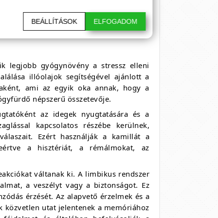
idánsokkal kezdődnek, amelyek jobb
abb számával, csökkent fájdalommal és
BEÁLLÍTÁSOK
ELFOGADOM
l és szemekkel.
yik legjobb gyógynövény a stressz elleni
álása illóolajok segítségével ajánlott a
jaként, ami az egyik oka annak, hogy a
ógyfürdő népszerű összetevője.
gtatóként az idegek nyugtatására és a
aglással kapcsolatos részébe kerülnek,
válaszait. Ezért használják a kamillát a
eértve a hisztériát, a rémálmokat, az
eakciókat váltanak ki. A limbikus rendszer
jdalmat, a veszélyt vagy a biztonságot. Ez
onzódás érzését. Az alapvető érzelmek és a
tok közvetlen utat jelentenek a memóriához