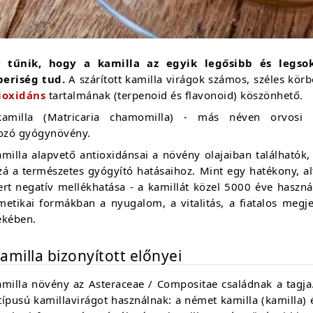
 tűnik, hogy a kamilla az egyik legősibb és legso
eriség tud.
A szárított kamilla virágok számos, széles kör
ioxidáns
tartalmának (terpenoid és flavonoid) köszönhető.
amilla (Matricaria chamomilla) - más néven orvosi s
tozó gyógynövény.
amilla alapvető antioxidánsai a növény olajaiban található
zá a természetes gyógyító hatásaihoz. Mint egy hatékony, 
rt negatív mellékhatása - a kamillát közel 5000 éve használ
metikai formákban a nyugalom, a vitalitás, a fiatalos megje
ekében.
amilla bizonyított előnyei
amilla növény az Asteraceae / Compositae családnak a tag
 típusú kamillavirágot használnak: a német kamilla (kamilla