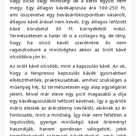
vagy olcsó vagy minőségi de a kettő együtt nem
megy. Egy átlagos kávékapszula ára 100-250 Ft,
ami összevetve egy bevásárlóközpontban vásárolt,
átlagos kávé árával nem kevés. Egy átlagos lefőzött
kávé körübelül 30 Ft környékétől indul.
Természetesen a határ itt is a csillagos ég, de tény,
hogy ha olcsó kávét szeretnénk és nem
ragaszkodunk a minőséghez akkor az őrölt kávé
olcsóbbra jön ki.
Az örölt kávé olcsóbb, mint a kapszulás kávé. Az ok,
hogy a Nespresso kapszulás kávék gyorsabban
elkészíthetőek, praktikusabbak, amihez szükséges a
műanyag héj. Ez természetesen egy alap egységárat
jelent. Mivel már eleve egy picit magasabb a díja
egy kávékapszulából lefőzött kávénak, így a gyártók
máris elestek az árérzékeny vevőktől, akiknek az ár
fontosabb, mint a minőség. Így már nem feltétlen a
legolcsóbb, gyenge minőségű kávé őrleményt
használják, hanem gondosan válogatott, jobb
termőhelyekről származó kávébabokat, amik jobb