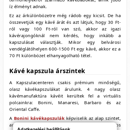
íz élményt adnak.
Ez az árkülönbözetre még rádob egy kicsit. De ha
összevetjük egy kávé árát és azt látjuk, hogy 30 Ft-
ról vagy 100 Ft-ról van szó, akkor az igazi
kávérajongóknál nem kérdés, hogy inkább a
kapszulásat választják. Mikor egy belvárosi
vendéglátóhelyen 600-1500 Ft egy kávé, akkor ez a
70 Ft különbözet elhanyagolható tétel.
Kávé kapszula árszintek
A Kapszulacenteren csakis prémium minőségű,
olasz kávékapszulákat árulunk. 4 nagy olasz
kávémanufaktúra kávéit kerültek fel a virtuális
polcainkra: Bonini, Manaresi, Barbaro és az
Oriental Caffe.
A
Bonini kávékapszulák
képviselik az alap szintet,
ami minőségben kiemelkedik a hagyományos
Adatkezelési beállítások