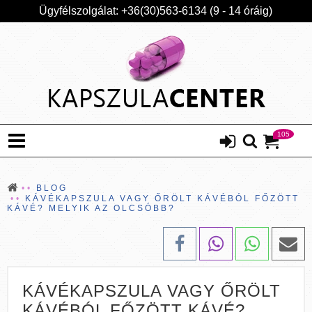
Ügyfélszolgálat: +36(30)563-6134 (9 - 14 óráig)
105
BLOG
KÁVÉKAPSZULA VAGY ŐRÖLT KÁVÉBÓL FŐZÖTT
KÁVÉ? MELYIK AZ OLCSÓBB?
KÁVÉKAPSZULA VAGY ŐRÖLT
KÁVÉBÓL FŐZÖTT KÁVÉ?