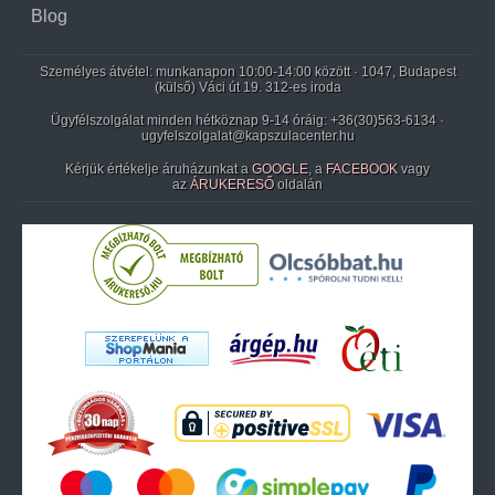
Blog
Személyes átvétel: munkanapon 10:00-14:00 között · 1047, Budapest
(külső) Váci út 19. 312-es iroda
Ügyfélszolgálat minden hétköznap 9-14 óráig:
+36(30)563-6134
·
ugyfelszolgalat@kapszulacenter.hu
Kérjük értékelje áruházunkat a
GOOGLE
, a
FACEBOOK
vagy
az
ÁRUKERESŐ
oldalán