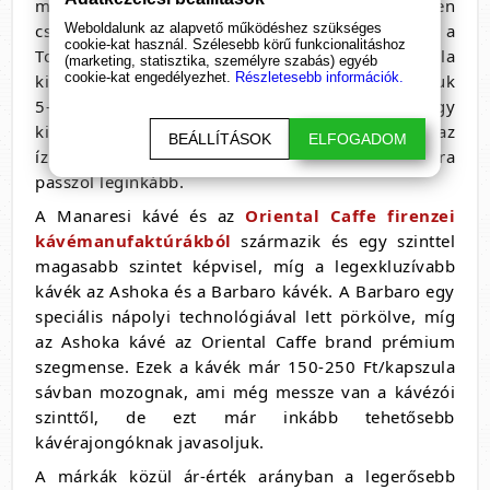
mezőnyből, de az árát tekintve megfizethető, hiszen
csak 99 Ft egy kapszula. Közel 40 féle ízével ez a
Weboldalunk az alapvető működéshez szükséges
cookie-kat használ. Szélesebb körű funkcionalitáshoz
Toszkánából származó minőségi kávékapszula
(marketing, statisztika, személyre szabás) egyéb
cookie-kat engedélyezhet.
Részletesebb információk.
kiváló lehetőség kísérletezni. Egyszerre javasoljuk
5-10 féle kapszula megrendelését, hogy
kikísérletezzük melyik felel meg legjobban az
BEÁLLÍTÁSOK
ELFOGADOM
ízlésünknek ill. melyik kapszula milyen alkalomra
passzol leginkább.
A Manaresi kávé és az
Oriental Caffe firenzei
kávémanufaktúrákból
származik és egy szinttel
magasabb szintet képvisel, míg a legexkluzívabb
kávék az Ashoka és a Barbaro kávék. A Barbaro egy
speciális nápolyi technológiával lett pörkölve, míg
az Ashoka kávé az Oriental Caffe brand prémium
szegmense. Ezek a kávék már 150-250 Ft/kapszula
sávban mozognak, ami még messze van a kávézói
szinttől, de ezt már inkább tehetősebb
kávérajongóknak javasoljuk.
A márkák közül ár-érték arányban a legerősebb