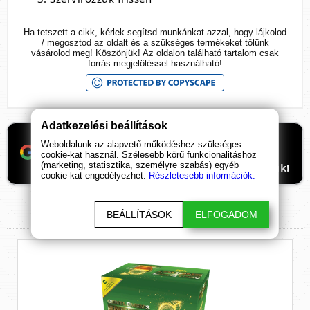
Ha tetszett a cikk, kérlek segítsd munkánkat azzal, hogy lájkolod
/ megosztod az oldalt és a szükséges termékeket tőlünk
vásárolod meg! Köszönjük! Az oldalon található tartalom csak
forrás megjelöléssel használható!
Adatkezelési beállítások
Ha támogatnád a munkánkat, itt tudod
Weboldalunk az alapvető működéshez szükséges
beállítani, hogy előre kerüljenek
cookie-kat használ. Szélesebb körű funkcionalitáshoz
(marketing, statisztika, személyre szabás) egyéb
ismeretterjesztő cikkeink. Hálásan köszönjük!
cookie-kat engedélyezhet.
Részletesebb információk.
BEÁLLÍTÁSOK
ELFOGADOM
KAPCSOLÓDÓ
TERMÉKEK