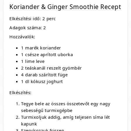
Koriander & Ginger Smoothie Recept
Elkészítési idő: 2 perc
Adagok száma: 2
Hozzávalók:
1 marék koriander
1 csésze aprított uborka
1 lime leve
2 teáskanál reszelt gyömbér
4 darab szárított füge
1 dl kókusz joghurt
Elkészítés:
Tegye bele az összes összetevőt egy nagy
sebességű turmixgépbe
Turmixoljuk addig, amíg teljesen síma lét
kapunk
Szervírozzuk frissen