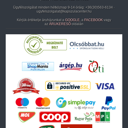
Ügyfélszolgálat minden hétköznap 9-14 óráig:
+36(30)563-6134
·
ugyfelszolgalat@kapszulacenter.hu
Kérjük értékelje áruházunkat a
GOOGLE
, a
FACEBOOK
vagy
az
ÁRUKERESŐ
oldalán