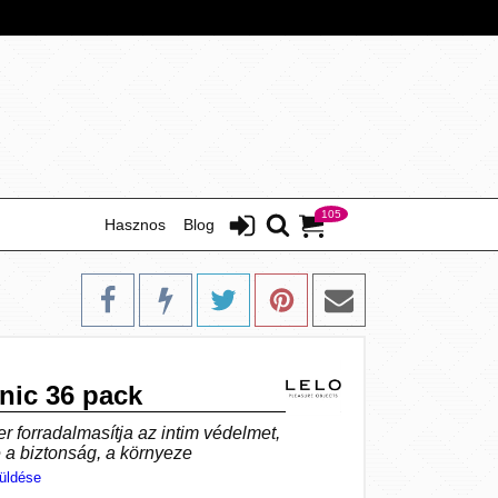
105
Hasznos
Blog
ic 36 pack
forradalmasítja az intim védelmet,
e a biztonság, a környeze
üldése