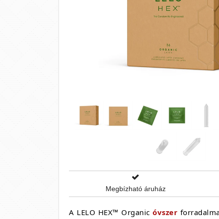
Megbízható áruház
A LELO HEX™ Organic
óvszer
forradalmas