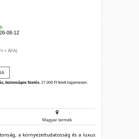
en
026-08-12
Ft + ÁFA)
BA
ás, biztonságos fizetés.
27.000 Ft felett ingyenesen.
Magyar termék
ztonság, a környezettudatosság és a luxus