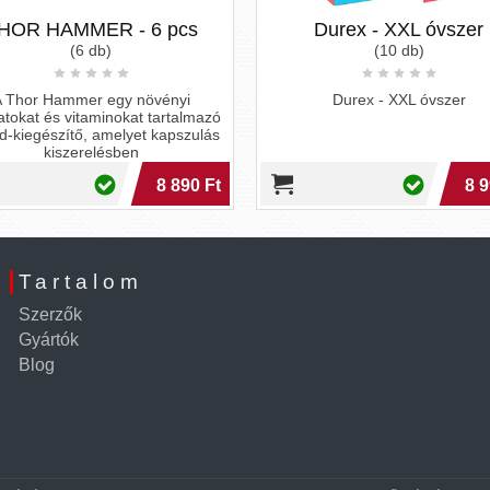
AMMER - 6 pcs
Durex - XXL óvszer
(6 db)
(10 db)
ammer egy növényi
Durex - XXL óvszer
s vitaminokat tartalmazó
zítő, amelyet kapszulás
iszerelésben
8 890 Ft
8 990 Ft
Tartalom
Szerzők
Gyártók
Blog