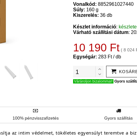
Vonalkód:
8852961027440
Súly:
160 g
Kiszerelés:
36 db
Készlet információ
:
készlet
Várható szállítási dátum
: 2
10 190 Ft
( 8 024 
Egységár:
283 Ft / db
KOSÁR
Várároljon bizalommal!
Gyors szállít
100% pénzvisszafizetés
Gyors szállítás
ítja az intim védelmet, tökéletes egyensúlyt teremtve a bi