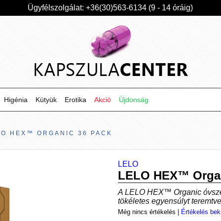
Ügyfélszolgálat: +36(30)563-6134 (9 - 14 óráig)
Higénia
Kütyük
Erotika
Akció
Újdonság
LO HEX™ ORGANIC 36 PACK
LELO
LELO HEX™ Organ
A LELO HEX™ Organic óvszer 
tökéletes egyensúlyt teremtv
Még nincs értékelés
|
Értékelés bek