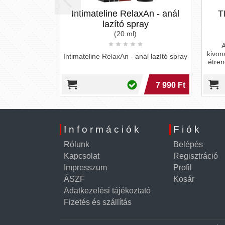
Intimateline RelaxAn - anál
THOR H
lazító spray
(20 ml)
A Thor H
kivonatokat é
Intimateline RelaxAn - anál lazító spray
étrend-kiegés
k
7 990 Ft
Információk
Fiók
Rólunk
Belépés
Kapcsolat
Regisztráció
Impresszum
Profil
ÁSZF
Kosár
Adatkezelési tájékoztató
Fizetés és szállítás