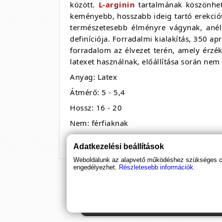
között.
L-arginin
tartalmának köszönhet
keményebb, hosszabb ideig tartó erekciót,
természetesebb élményre vágynak, anél
definíciója. Forradalmi kialakítás, 350 
forradalom az élvezet terén, amely érzé
latexet használnak, előállítása során nem
Anyag: Latex
Átmérő: 5 - 5,4
Hossz: 16 - 20
Nem: férfiaknak
A biztonságos szexuális együttlét érdekében használjon 
Adatkezelési beállítások
Weboldalunk az alapvető működéshez szükséges coo
engedélyezhet.
Részletesebb információk.
Ha támogatnád a munkánkat, it