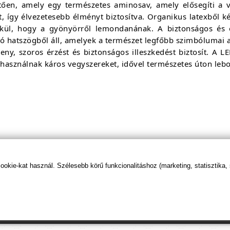
ően, amely egy természetes aminosav, amely elősegíti a v
 így élvezetesebb élményt biztosítva. Organikus latexből kés
kül, hogy a gyönyörről lemondanának. A biztonságos és
apró hatszögből áll, amelyek a természet legfőbb szimbólumai
keny, szoros érzést és biztonságos illeszkedést biztosít. A
 használnak káros vegyszereket, idővel természetes úton lebo
óvszert!
kie-kat használ. Szélesebb körű funkcionalitáshoz (marketing, statisztika,
t tudod beállítani, hogy előre kerüljenek ismeretterje