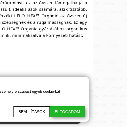
éráramlást, ez az óvszer támogathatja a
zült, ideális azok számára, akik tisztább,
 érzéki LELO HEX™ Organic az óvszer új
 a szépségnek és a rugalmasságnak. Ez egy
 LELO HEX™ Organic gyártásához organikus
mlik, minimalizálva a környezeti hatást.
 személyre szabás) egyéb cookie-kat
BEÁLLÍTÁSOK
ELFOGADOM
sztő cikkeink. Hálásan köszönjük!