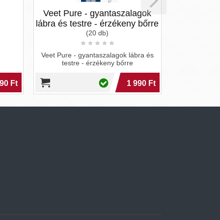
Veet Pure - gyantaszalagok
Intimateline Luxu
lábra és testre - érzékeny bőrre
hűsítő izgató 
(20 db)
(30 ml
Veet Pure - gyantaszalagok lábra és
Intimateline Luxuria 
testre - érzékeny bőrre
izgató gél 
1 990 Ft