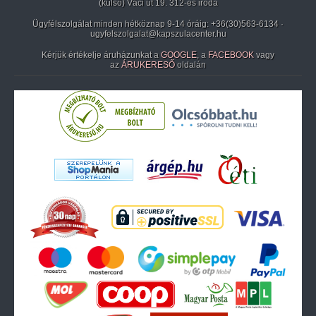
(külső) Váci út 19. 312-es iroda
Ügyfélszolgálat minden hétköznap 9-14 óráig:
+36(30)563-6134
·
ugyfelszolgalat@kapszulacenter.hu
Kérjük értékelje áruházunkat a
GOOGLE
, a
FACEBOOK
vagy
az
ÁRUKERESŐ
oldalán