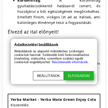
Körömvirág
: A körömvirág
gyulladáscsökkentő hatásairól ismert, és
hozzájárul a bőr egészségének megőrzéséhez.
Emellett finom, virágos ízt ad az italnak, ami
különleges élménnyé teszi a fogyasztását.
Élvezd az ital előnyeit!
Ízletes, a koffein keserű aromája nélkül
Adatkezelési beállítások
Nem tartalmaz mesterséges ízeket
Weboldalunk az alapvető működéshez szükséges
A brazil mesterek hagyományain alapuló
cookie-kat használ. Szélesebb körű funkcionalitáshoz
legmagasabb minőség
(marketing, statisztika, személyre szabás) egyéb
cookie-kat engedélyezhet.
Részletesebb információk.
Vadon termő és termékeny talajban nevelt Ilex
paraguariensis
Válogatott levelekből készült
BEÁLLÍTÁSOK
ELFOGADOM
Hosszú ideig megőrzi a buja zöld színét
Yerba Market - Yerba Mate Green Enjoy Cola
Kiszerelés: