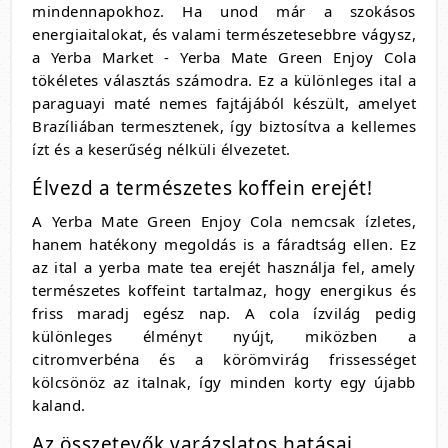
mindennapokhoz. Ha unod már a szokásos
energiaitalokat, és valami természetesebbre vágysz,
a Yerba Market - Yerba Mate Green Enjoy Cola
tökéletes választás számodra. Ez a különleges ital a
paraguayi maté nemes fajtájából készült, amelyet
Brazíliában termesztenek, így biztosítva a kellemes
ízt és a keserűség nélküli élvezetet.
Élvezd a természetes koffein erejét!
A Yerba Mate Green Enjoy Cola nemcsak ízletes,
hanem hatékony megoldás is a fáradtság ellen. Ez
az ital a yerba mate tea erejét használja fel, amely
természetes koffeint tartalmaz, hogy energikus és
friss maradj egész nap. A cola ízvilág pedig
különleges élményt nyújt, miközben a
citromverbéna és a körömvirág frissességet
kölcsönöz az italnak, így minden korty egy újabb
kaland.
Az összetevők varázslatos hatásai