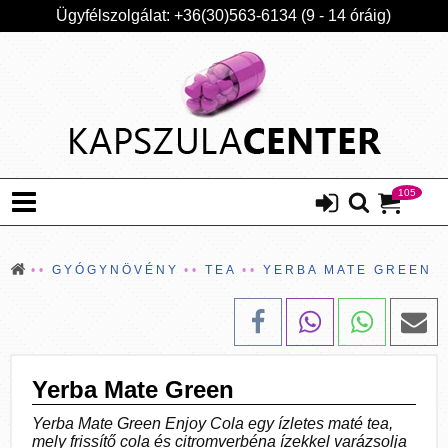
Ügyfélszolgálat: +36(30)563-6134 (9 - 14 óráig)
105
GYÓGYNÖVÉNY
TEA
YERBA MATE GREEN
Yerba Mate Green
Yerba Mate Green Enjoy Cola egy ízletes maté tea,
mely frissítő cola és citromverbéna ízekkel varázsolja