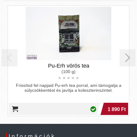
Pu-Erh vörös tea
(100 g)
Frissítsd fel napjaid Pu-erh tea porral, ami támogatja a
súlycsökkentést és javítja a koleszterinszintet.
1 890 Ft
Információk