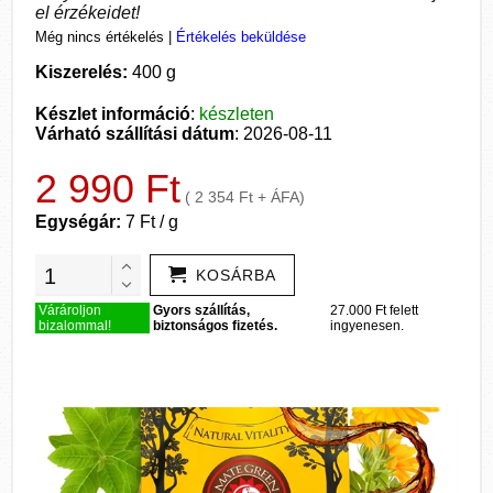
el érzékeidet!
Még nincs értékelés
|
Értékelés beküldése
Kiszerelés:
400 g
Készlet információ
:
készleten
Várható szállítási dátum
: 2026-08-11
2 990 Ft
( 2 354 Ft + ÁFA)
Egységár:
7 Ft / g
KOSÁRBA
Várároljon
Gyors szállítás,
27.000 Ft felett
bizalommal!
biztonságos fizetés.
ingyenesen.