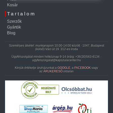
Kosár
Tartalom
Szerzők
Gyártók
Blog
Személyes átvétel: munkanapon 10:00-14:00 között · 1047, Budapest
(külső) Váci út 19. 312-es iroda
Ügyfélszolgálat minden hétköznap 9-14 óráig:
+36(30)563-6134
·
ugyfelszolgalat@kapszulacenter.hu
Kérjük értékelje áruházunkat a
GOOGLE
, a
FACEBOOK
vagy
az
ÁRUKERESŐ
oldalán