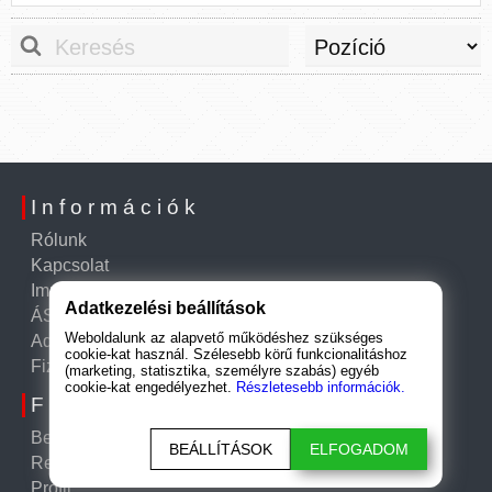
Információk
Rólunk
Kapcsolat
Impresszum
Adatkezelési beállítások
ÁSZF
Weboldalunk az alapvető működéshez szükséges
Adatkezelési tájékoztató
cookie-kat használ. Szélesebb körű funkcionalitáshoz
Fizetés és szállítás
(marketing, statisztika, személyre szabás) egyéb
cookie-kat engedélyezhet.
Részletesebb információk.
Fiók
Belépés
BEÁLLÍTÁSOK
ELFOGADOM
Regisztráció
Profil