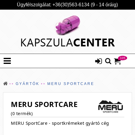
Ügyfélszolgálat: +36(30)563-6134 (9 - 14 óráig)
105
GYÁRTÓK
MERU SPORTCARE
MERU SPORTCARE
(0 termék)
MERU SportCare - sportkrémeket gyártó cég