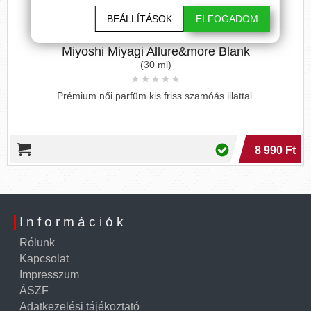
BEÁLLÍTÁSOK
ELFOGADOM
Miyoshi Miyagi Allure&more Blank
(30 ml)
Prémium női parfüm kis friss szamóás illattal.
8 990 Ft
Információk
Rólunk
Kapcsolat
Impresszum
ÁSZF
Adatkezelési tájékoztató