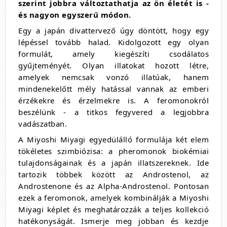
szerint jobbra változtathatja az ön életét is -
és nagyon egyszerű módon.
Egy a japán divattervező úgy döntött, hogy egy
lépéssel tovább halad. Kidolgozott egy olyan
formulát, amely kiegészíti csodálatos
gyűjteményét. Olyan illatokat hozott létre,
amelyek nemcsak vonzó illatúak, hanem
mindenekelőtt mély hatással vannak az emberi
érzékekre és érzelmekre is. A feromonokról
beszélünk - a titkos fegyvered a legjobbra
vadászatban.
A Miyoshi Miyagi egyedülálló formulája két elem
tökéletes szimbiózisa: a pheromonok biokémiai
tulajdonságainak és a japán illatszereknek. Ide
tartozik többek között az Androstenol, az
Androstenone és az Alpha-Androstenol. Pontosan
ezek a feromonok, amelyek kombinálják a Miyoshi
Miyagi képlet és meghatározzák a teljes kollekció
hatékonyságát. Ismerje meg jobban és kezdje