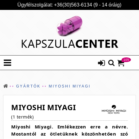
Ügyfélszolgálat: +36(30)563-6134 (9 - 14 óráig)
105
GYÁRTÓK
MIYOSHI MIYAGI
MIYOSHI MIYAGI
(1 termék)
Miyoshi Miyagi. Emlékezzen erre a névre.
Mostantól az ötletüknek köszönhetően szó