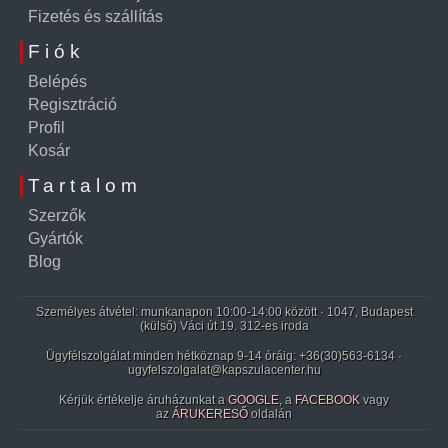
Fizetés és szállítás
Fiók
Belépés
Regisztráció
Profil
Kosár
Tartalom
Szerzők
Gyártók
Blog
Személyes átvétel: munkanapon 10:00-14:00 között · 1047, Budapest
(külső) Váci út 19. 312-es iroda
Ügyfélszolgálat minden hétköznap 9-14 óráig:
+36(30)563-6134
·
ugyfelszolgalat@kapszulacenter.hu
Kérjük értékelje áruházunkat a
GOOGLE
, a
FACEBOOK
vagy
az
ÁRUKERESŐ
oldalán