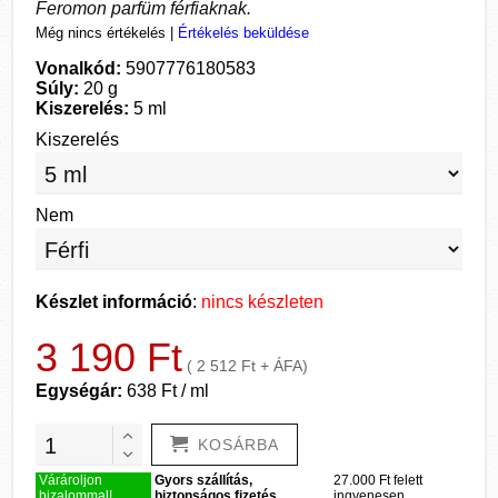
Feromon parfüm férfiaknak.
Még nincs értékelés
|
Értékelés beküldése
Vonalkód:
5907776180583
Súly:
20 g
Kiszerelés:
5 ml
Kiszerelés
Nem
Készlet információ
:
nincs készleten
3 190 Ft
( 2 512 Ft + ÁFA)
Egységár:
638 Ft / ml
KOSÁRBA
Várároljon
Gyors szállítás,
27.000 Ft felett
bizalommal!
biztonságos fizetés.
ingyenesen.