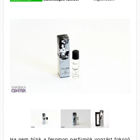
Ha nem bízik a feromon parfümök vonzást fokozó