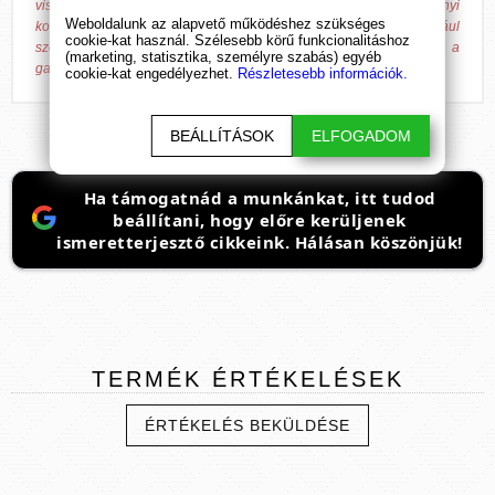
visszajelzéseken alapulnak! A Bende Online Média Kft. valamennyi
Weboldalunk az alapvető működéshez szükséges
kommunikációs felületén tiszteletben tartja a fentiek jogforrásául
cookie-kat használ. Szélesebb körű funkcionalitáshoz
szolgáló 37/2004. (IV. 26.) ESzCsM rendeletben írtakat, továbbá a
(marketing, statisztika, személyre szabás) egyéb
gazdasági versenyhivatali előírásokat.
cookie-kat engedélyezhet.
Részletesebb információk.
BEÁLLÍTÁSOK
ELFOGADOM
Ha támogatnád a munkánkat, itt tudod
beállítani, hogy előre kerüljenek
ismeretterjesztő cikkeink. Hálásan köszönjük!
TERMÉK
ÉRTÉKELÉSEK
ÉRTÉKELÉS BEKÜLDÉSE