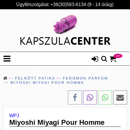
Ügyfélszolgálat: +36(30)563-6134 (9 - 14 óráig)
105
FELNŐTT PATIKA
FEROMON PARFÜM
MIYOSHI MIYAGI POUR HOMME
WPJ
Miyoshi Miyagi Pour Homme