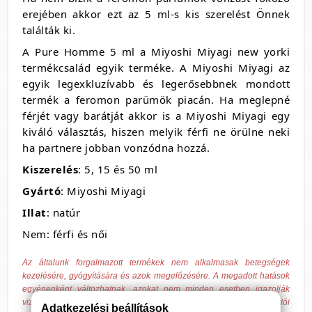
erejében akkor ezt az 5 ml-s kis szerelést Önnek
találták ki.
A Pure Homme 5 ml a Miyoshi Miyagi new yorki
termékcsalád egyik terméke. A Miyoshi Miyagi az
egyik legexkluzívabb és legerősebbnek mondott
termék a feromon parümök piacán. Ha meglepné
férjét vagy barátját akkor is a Miyoshi Miyagi egy
kiváló választás, hiszen melyik férfi ne örülne neki
ha partnere jobban vonzódna hozzá.
Kiszerelés
: 5, 15 és 50 ml
Gyártó
: Miyoshi Miyagi
Illat
: natúr
Nem: férfi és női
Az általunk forgalmazott termékek nem alkalmasak betegségek
kezelésére, gyógyítására és azok megelőzésére. A megadott hatások
egyénenként változhatnak, azokat nem minden esetben igazolják
vizsgálatok, csak tájékoztató jellegűek, hagyományokon és vásárlói
Adatkezelési beállítások