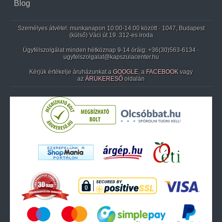
Blog
Személyes átvétel: munkanapon 10:00-14:00 között · 1047, Budapest
(külső) Váci út 19. 312-es iroda
Ügyfélszolgálat minden hétköznap 9-14 óráig:
+36(30)563-6134
·
ugyfelszolgalat@kapszulacenter.hu
Kérjük értékelje áruházunkat a
GOOGLE
, a
FACEBOOK
vagy
az
ÁRUKERESŐ
oldalán