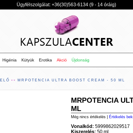
Ügyfélszolgálat: +36(30)563-6134 (9 - 14 óráig)
Higénia
Kütyük
Erotika
Akció
Újdonság
VELŐ
MRPOTENCIA ULTRA BOOST CREAM - 50 ML
MRPOTENCIA ULT
ML
Még nincs értékelés
|
Értékelés bek
Vonalkód:
5999862029517
Kiszerelés:
50 ml