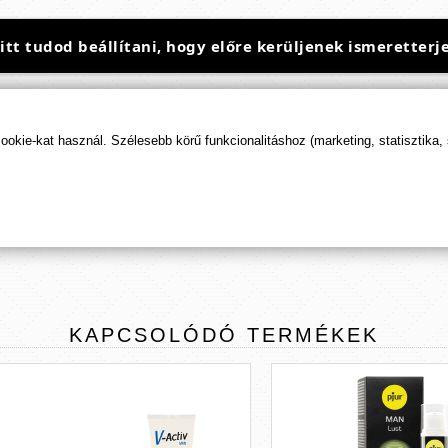
t tudod beállítani, hogy előre kerüljenek ismeretterje
kie-kat használ. Szélesebb körű funkcionalitáshoz (marketing, statisztika,
TERMÉK
ÉRTÉKELÉSEK
ÉRTÉKELÉS BEKÜLDÉSE
KAPCSOLÓDÓ
TERMÉKEK