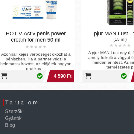
OT V-Activ penis power
pjur MAN Lust - 15 m
cream for men 50 ml
(15 ml)
A pjur MAN Lust egy új érzéki 
nali kéjes vérbőséget okozhat a
amely felkelti a vágyat és fok
niszben. Ha a partner végzi a
minden érintést. Az innovatí
asszírozást, az előjáték nagyon
természetes p
erotikus ...
4 590 Ft
5 5
Tartalom
Szerzők
Gyártók
Blog