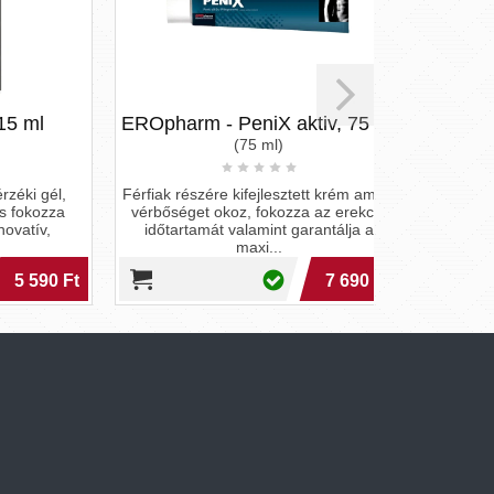
l
EROpharm - PeniX aktiv, 75 ml
HOT V-Act
(75 ml)
gél,
Férfiak részére kifejlesztett krém amely
ozza
vérbőséget okoz, fokozza az erekció
Guaranát és m
v,
időtartamát valamint garantálja a
tartalmazó étr
maxi...
Összetevő
90 Ft
7 690 Ft