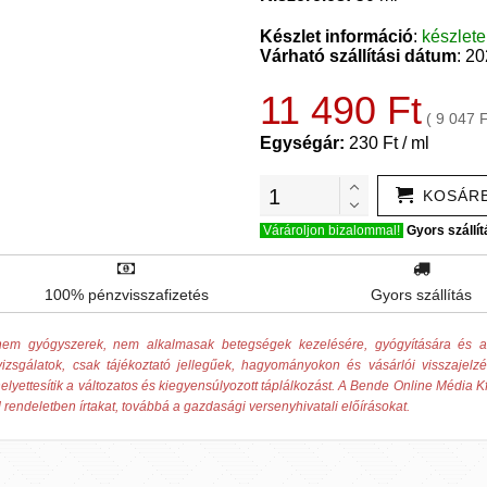
Készlet információ
:
készlet
Várható szállítási dátum
: 2
11 490 Ft
( 9 047 
Egységár:
230 Ft / ml
KOSÁR
Várároljon bizalommal!
Gyors szállít
100% pénzvisszafizetés
Gyors szállítás
ek nem gyógyszerek, nem alkalmasak betegségek kezelésére, gyógyítására és
izsgálatok, csak tájékoztató jellegűek, hagyományokon és vásárlói visszajelz
elyettesítik a változatos és kiegyensúlyozott táplálkozást. A Bende Online Média Kf
 rendeletben írtakat, továbbá a gazdasági versenyhivatali előírásokat.