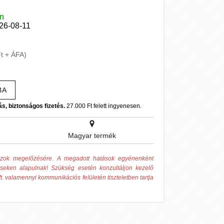
en
026-08-11
Ft + ÁFA)
BA
ás, biztonságos fizetés.
27.000 Ft felett ingyenesen.
Magyar termék
 azok megelőzésére. A megadott hatások egyénenként
éseken alapulnak! Szükség esetén konzultáljon kezelő
t. valamennyi kommunikációs felületén tiszteletben tartja