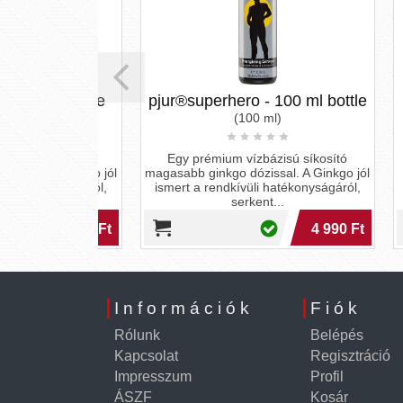
0 ml bottle
pjur®superhero - 100 ml bottle
H
(100 ml)
sú síkosító
Egy prémium vízbázisú síkosító
Azon
l. A Ginkgo jól
magasabb ginkgo dózissal. A Ginkgo jól
pé
tékonyságáról,
ismert a rendkívüli hatékonyságáról,
belem
serkent...
4 590 Ft
4 990 Ft
Információk
Fiók
Rólunk
Belépés
Kapcsolat
Regisztráció
Impresszum
Profil
ÁSZF
Kosár