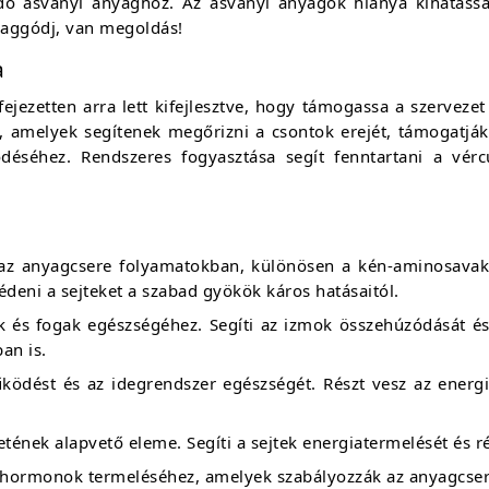
ő ásványi anyaghoz. Az ásványi anyagok hiánya kihatássa
 aggódj, van megoldás!
a
jezetten arra lett kifejlesztve, hogy támogassa a szervezet 
, amelyek segítenek megőrizni a csontok erejét, támogatják
éséhez. Rendszeres fogyasztása segít fenntartani a vércu
k az anyagcsere folyamatokban, különösen a kén-aminosavak
eni a sejteket a szabad gyökök káros hatásaitól.
k és fogak egészségéhez. Segíti az izmok összehúzódását és 
an is.
ödést és az idegrendszer egészségét. Részt vesz az energ
etének alapvető eleme. Segíti a sejtek energiatermelését és r
y hormonok termeléséhez, amelyek szabályozzák az anyagcseré