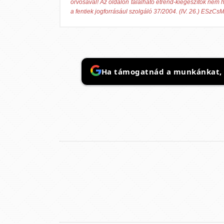
orvosával! Az oldalon található étrend-kiegészítők nem h
a fentiek jogforrásául szolgáló 37/2004. (IV. 26.) ESzCsM
Ha támogatnád a munkánkat, it