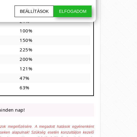
125%
93%
BEÁLLÍTÁSOK
ELFOGADOM
21%
100%
150%
225%
200%
121%
47%
63%
minden nap!
 azok megelőzésére. A megadott hatások egyénenként
éseken alapulnak! Szükség esetén konzultáljon kezelő