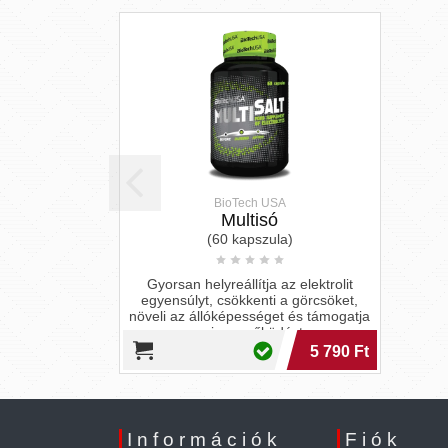
BioTech USA
Multisó
(60 kapszula)
Gyorsan helyreállítja az elektrolit
egyensúlyt, csökkenti a görcsöket,
növeli az állóképességet és támogatja
az izomműködést.
5 790 Ft
Információk
Fiók