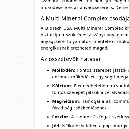
számára, különösen, ha nem jut elegend
működésére és az anyagcserére is. De ne
A Multi Mineral Complex csodáj
A BioTech USA Multi Mineral Complex kife
biztosítja a szükséges ásványi anyagokat
anyagcsere folyamatok megfelelő működ
energikusnak érezheted magad.
Az összetevők hatásai
Molibdén
: Fontos szerepet játszi
enzimek működését, így segít megvéd
Kálcium
: Elengedhetetlen a csonto
fontos szerepet játszik a véralvadásb
Magnézium
: Támogatja az izomműk
fáradtság csökkentéséhez.
Foszfor
: A csontok és fogak szerkez
Jód
: Nélkülözhetetlen a pajzsmirig