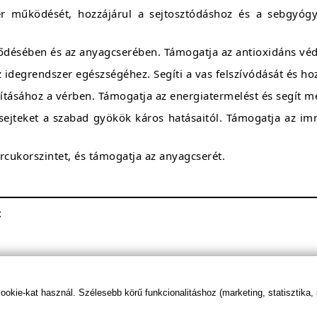
 működését, hozzájárul a sejtosztódáshoz és a sebgyógyu
ződésében és az anyagcserében. Támogatja az antioxidáns vé
 idegrendszer egészségéhez. Segíti a vas felszívódását és ho
lításához a vérben. Támogatja az energiatermelést és segít m
a sejteket a szabad gyökök káros hatásaitól. Támogatja az 
ércukorszintet, és támogatja az anyagcserét.
x
/ 1 adag
kie-kat használ. Szélesebb körű funkcionalitáshoz (marketing, statisztika,
25.2 µg