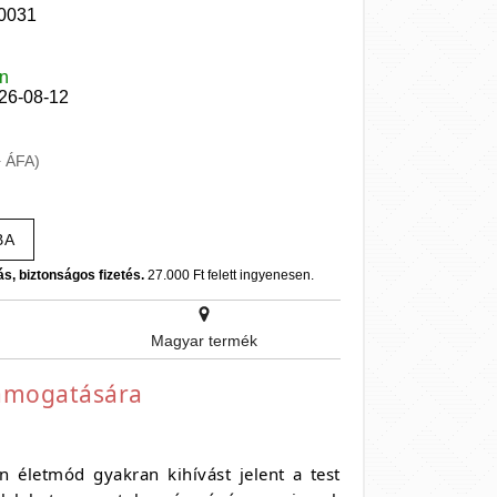
0031
en
026-08-12
+ ÁFA)
BA
ás, biztonságos fizetés.
27.000 Ft felett ingyenesen.
Magyar termék
támogatására
n életmód gyakran kihívást jelent a test