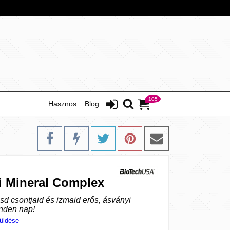
105
Hasznos
Blog
X
i Mineral Complex
d csontjaid és izmaid erős, ásványi
inden nap!
üldése