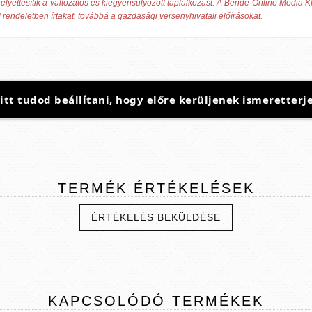
elyettesítik a változatos és kiegyensúlyozott táplálkozást. A Bende Online Média Kf
 rendeletben írtakat, továbbá a gazdasági versenyhivatali előírásokat.
t tudod beállítani, hogy előre kerüljenek ismeretterje
TERMÉK
ÉRTÉKELÉSEK
ÉRTÉKELÉS BEKÜLDÉSE
KAPCSOLÓDÓ
TERMÉKEK