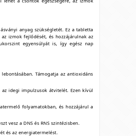
l lehet a csontok egészségére, az izmok
ásványi anyag szükségletét. Ez a tabletta
 az izmok fejlődését, és hozzájárulnak az
korszint egyensúlyát is, így egész nap
 lebontásában. Támogatja az antioxidáns
az idegi impulzusok átvitelét. Ezen kívül
iatermelő folyamatokban, és hozzájárul a
észt vesz a DNS és RNS szintézisben.
t és az energiatermelést.