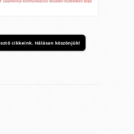
t. valamennyi kommunikációs felületén tiszteletben tartja
sztő cikkeink. Hálásan köszönjük!