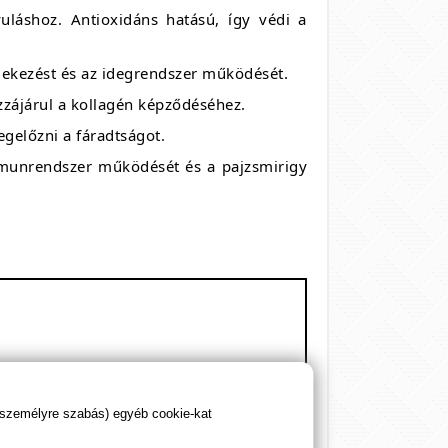
láshoz. Antioxidáns hatású, így védi a
dekezést és az idegrendszer működését.
zzájárul a kollagén képződéséhez.
egelőzni a fáradtságot.
immunrendszer működését és a pajzsmirigy
RDA%
 személyre szabás) egyéb cookie-kat
50%