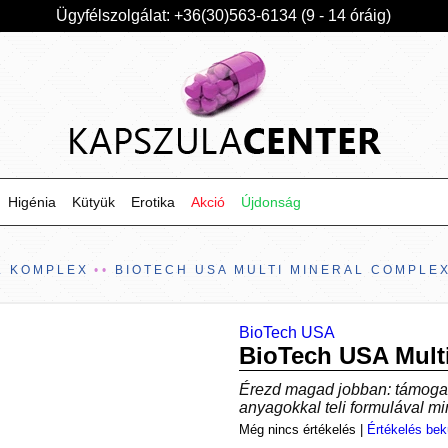
Ügyfélszolgálat: +36(30)563-6134 (9 - 14 óráig)
Higénia
Kütyük
Erotika
Akció
Újdonság
L KOMPLEX
BIOTECH USA MULTI MINERAL COMPLE
BioTech USA
BioTech USA Mult
Érezd magad jobban: támogas
anyagokkal teli formulával m
Még nincs értékelés
|
Értékelés bek