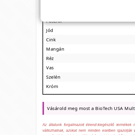
Kálcium
Magnézium
Foszfor
Jód
Cink
Mangán
Réz
Vas
Szelén
Króm
Vásárold meg most a BioTech USA Mult
Az általunk forgalmazott étrend-kiegészítő termék
változhatnak, azokat nem minden esetben igazolják v