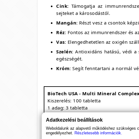
Cink
: Támogatja az immunrendszer
sejteket a károsodástól.
Mangán
: Részt vesz a csontok kép
Réz
: Fontos az immunrendszer és az
Vas
: Elengedhetetlen az oxigén szál
Szelén
: Antioxidáns hatású, védi 
egészségét.
Króm
: Segít fenntartani a normál v
BioTech USA - Multi Mineral Comple
Kiszerelés: 100 tabletta
1 adag: 3 tabletta
33 adagot tartalmaz
Adatkezelési beállítások
Megnevezés
Weboldalunk az alapvető működéshez szükséges coo
Molibdén
engedélyezhet.
Részletesebb információk.