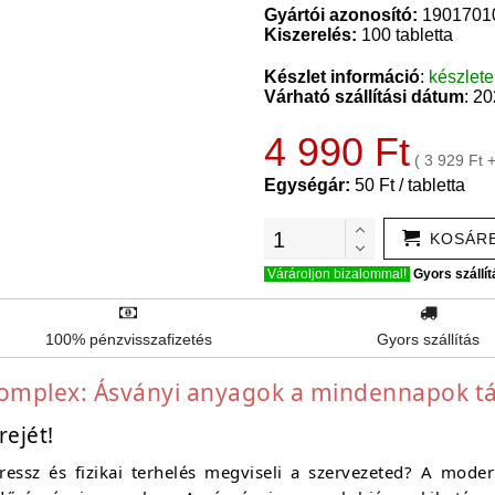
Gyártói azonosító:
1901701
Kiszerelés:
100 tabletta
Készlet információ
:
készlet
Várható szállítási dátum
: 2
4 990 Ft
( 3 929 Ft 
Egységár:
50 Ft / tabletta
KOSÁR
Várároljon bizalommal!
Gyors szállít
100% pénzvisszafizetés
Gyors szállítás
 Complex: Ásványi anyagok a mindennapok 
rejét!
ssz és fizikai terhelés megviseli a szervezeted? A moder