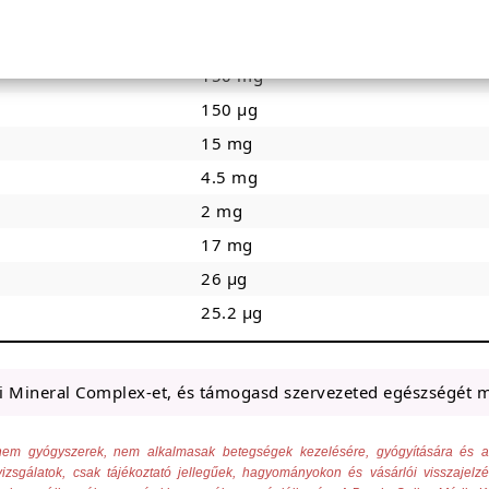
1000 mg
350 mg
150 mg
150 µg
15 mg
4.5 mg
2 mg
17 mg
26 µg
25.2 µg
i Mineral Complex-et, és támogasd szervezeted egészségét 
ek nem gyógyszerek, nem alkalmasak betegségek kezelésére, gyógyítására és
izsgálatok, csak tájékoztató jellegűek, hagyományokon és vásárlói visszajelz