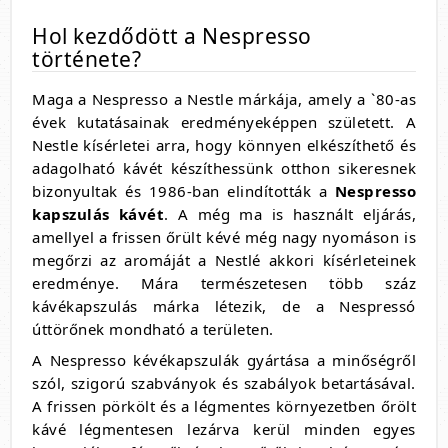
Hol kezdődött a Nespresso
története?
Maga a Nespresso a Nestle márkája, amely a `80-as
évek kutatásainak eredményeképpen született. A
Nestle kísérletei arra, hogy könnyen elkészíthető és
adagolható kávét készíthessünk otthon sikeresnek
bizonyultak és 1986-ban elindították a
Nespresso
kapszulás kávét
. A még ma is használt eljárás,
amellyel a frissen őrült kévé még nagy nyomáson is
megőrzi az aromáját a Nestlé akkori kísérleteinek
eredménye. Mára természetesen több száz
kávékapszulás márka létezik, de a Nespressó
úttörőnek mondható a területen.
A Nespresso kévékapszulák gyártása a minőségről
szól, szigorú szabványok és szabályok betartásával.
A frissen pörkölt és a légmentes környezetben őrölt
kávé légmentesen lezárva kerül minden egyes