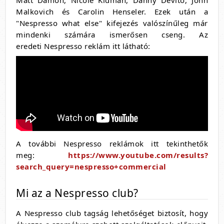
Matt Damon, Nicole Kidman, Danny Devito, John
Malkovich és Carolin Henseler. Ezek után a
"Nespresso what else" kifejezés valószínűleg már
mindenki számára ismerősen cseng. Az
eredeti Nespresso reklám itt látható:
A további Nespresso reklámok itt tekinthetők
meg:
https://www.youtube.com/results?
search_query=nespresso+commercial
Mi az a Nespresso club?
A Nespresso club tagság lehetőséget biztosít, hogy