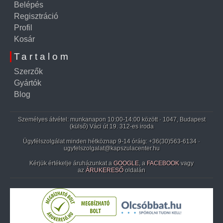
Belépés
Regisztráció
Profil
Kosár
Tartalom
Szerzők
Gyártók
Blog
Személyes átvétel: munkanapon 10:00-14:00 között · 1047, Budapest
(külső) Váci út 19. 312-es iroda
Ügyfélszolgálat minden hétköznap 9-14 óráig:
+36(30)563-6134
·
ugyfelszolgalat@kapszulacenter.hu
Kérjük értékelje áruházunkat a
GOOGLE
, a
FACEBOOK
vagy
az
ÁRUKERESŐ
oldalán