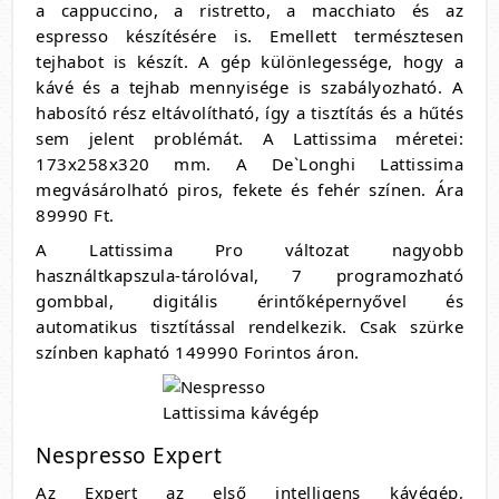
a cappuccino, a ristretto, a macchiato és az
espresso készítésére is. Emellett természtesen
tejhabot is készít. A gép különlegessége, hogy a
kávé és a tejhab mennyisége is szabályozható. A
habosító rész eltávolítható, így a tisztítás és a hűtés
sem jelent problémát. A Lattissima méretei:
173x258x320 mm. A De`Longhi Lattissima
megvásárolható piros, fekete és fehér színen. Ára
89990 Ft.
A Lattissima Pro változat nagyobb
használtkapszula-tárolóval, 7 programozható
gombbal, d
igitális érintőképernyővel és
a
utomatikus tisztítással rendelkezik. Csak szürke
színben kapható 149990 Forintos áron.
Nespresso Expert
Az Expert az első intelligens kávégép,