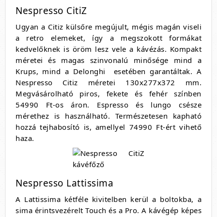
Nespresso CitiZ
Ugyan a Citiz külsőre megújult, mégis magán viseli
a retro elemeket, így a megszokott formákat
kedvelőknek is öröm lesz vele a kávézás. Kompakt
méretei és magas szinvonalú minősége mind a
Krups, mind a Delonghi esetében garantáltak. A
Nespresso Citiz méretei 130x277x372 mm.
Megvásárolható piros, fekete és fehér színben
54990 Ft-os áron. Espresso és lungo csésze
mérethez is használható. Természetesen kapható
hozzá tejhabosító is, amellyel 74990 Ft-ért vihető
haza.
Nespresso Lattissima
A Lattissima kétféle kivitelben kerül a boltokba, a
sima érintsvezérelt Touch és a Pro. A kávégép képes