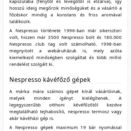
kapszulába (fénytől és levegőtől is elzárva), így
hosszú ideig megőrzik minőségüket és a vásárló a
főzéskor mindig a konstans és friss aromával
találkozik.
A Nespresso története 1996-ban már sikersztori
volt, hiszen már 3500 Nespresso bolt és 180.000
Nespresso club tag volt számolható. 1998-ban
megnyitott a webáruházuk is, mely azóta
kiemelkező minőségben szolgáltat és több millió
rendelést szolgált ki.
Nespresso kávéfőző gépek
A márka mára számos gépet kínál vásárlóinak,
melyek minden igényt kielégítenek. A
legegyszerűbb otthoni kévéfőzőtől kezdve
megtalálható tejhabosító, nespresso termosz vagy
akár kávéházi gép is.
A Nespresso gépek maximum 19 bár nyomással