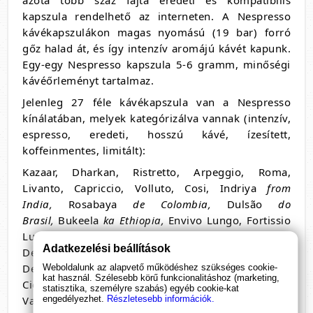
azóta több száz fajta eredeti és kompatibilis
kapszula rendelhető az interneten. A Nespresso
kávékapszulákon magas nyomású (19 bar) forró
gőz halad át, és így intenzív aromájú kávét kapunk.
Egy-egy Nespresso kapszula 5-6 gramm, minőségi
kávéőrleményt tartalmaz.
Jelenleg 27 féle kávékapszula van a Nespresso
kínálatában, melyek kategórizálva vannak (intenzív,
espresso, eredeti, hosszú kávé, ízesített,
koffeinmentes, limitált):
Kazaar, Dharkan, Ristretto, Arpeggio, Roma,
Livanto, Capriccio, Volluto, Cosi, Indriya
from
India,
Rosabaya
de Colombia,
Dulsão
do
Brasil,
Bukeela
ka Ethiopia,
Envivo Lungo, Fortissio
Lungo, Linizio Lungo, Vivalto Lungo, Ristretto
Adatkezelési beállítások
Decaffeinato, Arpeggio Decaffeinato, Volluto
Decaffeinato, Vivalto Lungo Decaffeinato, Vanilio,
Weboldalunk az alapvető működéshez szükséges cookie-
kat használ. Szélesebb körű funkcionalitáshoz (marketing,
Ciocattino, Caramelito, Variations Snowball,
statisztika, személyre szabás) egyéb cookie-kat
engedélyezhet.
Részletesebb információk.
Variations Liquorice, Variations Orangette.