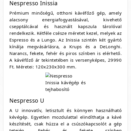
Nespresso Inissia
Prémium minőségű, otthoni kávéfőző gép, amely
alacsony energiafogyastásával, kivehető
csepptálcával és használt kapszula tárolóval
rendelkezik. Kétféle csésze méretet kezel, melyek az
Espresso és a Lungo. Az Inissia szintén két gyártó
kínálja megvásárlásra, a Krups és a DeLonghi.
Narancs, fekete, fehér és piros színben is elérhető.
A kávéfőző ár tekintetében is versenyképes, 29990
Ft. Méretei: 120x230x300 mm.
Nespresso U
A U innovatív, letisztult és könnyen használható
kévégép. Egyetlen mozdulattal elindíthatja a kávé
készítését, csak húzza el a csúszókapcsolót a gép
tetején. Fehér és fekete színben