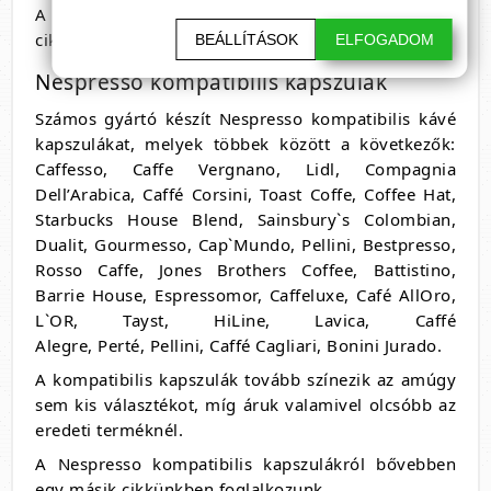
A Nespresso kávékapszulák táblázata egy másik
cikkünkben lesz összefoglalva.
BEÁLLÍTÁSOK
ELFOGADOM
Nespresso kompatibilis kapszulák
Számos gyártó készít Nespresso kompatibilis kávé
kapszulákat, melyek többek között a következők:
Caffesso, Caffe Vergnano, Lidl, Compagnia
Dell’Arabica, Caffé Corsini, Toast Coffe, Coffee Hat,
Starbucks House Blend, Sainsbury`s Colombian,
Dualit, Gourmesso, Cap`Mundo, Pellini, Bestpresso,
Rosso Caffe, Jones Brothers Coffee, Battistino,
Barrie House, Espressomor, Caffeluxe, Café AllOro,
L`OR, Tayst, HiLine, Lavica, Caffé
Alegre, Perté, Pellini, Caffé Cagliari, Bonini Jurado.
A kompatibilis kapszulák tovább színezik az amúgy
sem kis választékot, míg áruk valamivel olcsóbb az
eredeti terméknél.
A Nespresso kompatibilis kapszulákról bővebben
egy másik cikkünkben foglalkozunk.