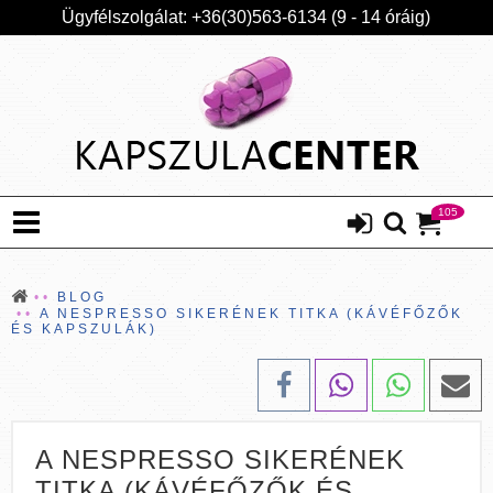
Ügyfélszolgálat: +36(30)563-6134 (9 - 14 óráig)
105
BLOG
A NESPRESSO SIKERÉNEK TITKA (KÁVÉFŐZŐK
ÉS KAPSZULÁK)
A NESPRESSO SIKERÉNEK
TITKA (KÁVÉFŐZŐK ÉS