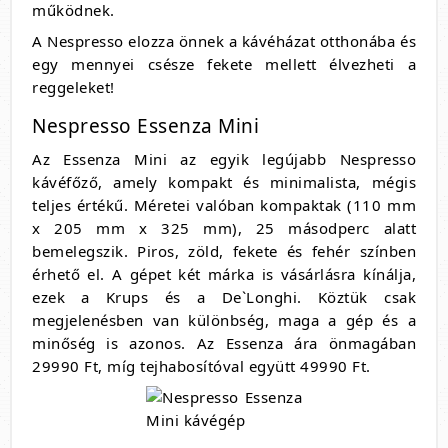
működnek.
A Nespresso elozza önnek a kávéházat otthonába és
egy mennyei csésze fekete mellett élvezheti a
reggeleket!
Nespresso Essenza Mini
Az Essenza Mini az egyik legújabb Nespresso
kávéfőző, amely kompakt és minimalista, mégis
teljes értékű. Méretei valóban kompaktak (110 mm
x 205 mm x 325 mm), 25 másodperc alatt
bemelegszik. Piros, zöld, fekete és fehér színben
érhető el. A gépet két márka is vásárlásra kínálja,
ezek a Krups és a De`Longhi. Köztük csak
megjelenésben van különbség, maga a gép és a
minőség is azonos. Az Essenza ára önmagában
29990 Ft, míg tejhabosítóval együtt 49990 Ft.