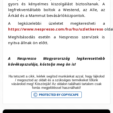
gyors és kényelmes kiszolgálást biztosítanak. A
legfrekventáltabb boltok a Westend, az Alle, az
Árkád és a Mammut bevásárlóközpontok.
A legközelebbi üzeletet megkeresheti a
https://www.nespresso.com/hu/hu/uzletkereso
olda
Meghibásodás esetén a Nespresso szervízek is
nyitva állnak ön előtt.
A Nespresso Magyarország legkeresettebb
kávékapszulája, kóstolja meg ön is!
Ha tetszett a cikk, kérlek segítsd munkánkat azzal, hogy lájkolod
/ megosztod az oldalt és a szükséges termékeket tőlünk
vásárolod meg! Köszönjük! Az oldalon található tartalom csak
forrás megjelöléssel használható!