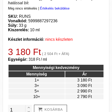
hatással bír.
Még nincs értékelés
|
Értékelés beküldése
SKU:
RUNS
Vonalkód:
5999887297236
Súly:
33 g
Kiszerelés:
10 ml
Készlet információ
:
nincs készleten
3 180 Ft
( 2 504 Ft + ÁFA)
Egységár:
318 Ft / ml
Mennyiségi kedvezmény
Mennyiség
Ár
1+
3 180 Ft
3+
3 090 Ft
5+
2 990 Ft
10+
2 790 Ft
KOSÁRBA