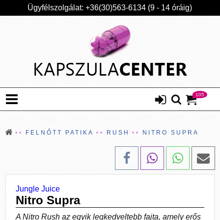
Ügyfélszolgálat: +36(30)563-6134 (9 - 14 óráig)
105
FELNŐTT PATIKA
RUSH
NITRO SUPRA
Jungle Juice
Nitro Supra
A Nitro Rush az egyik legkedveltebb fajta, amely erős