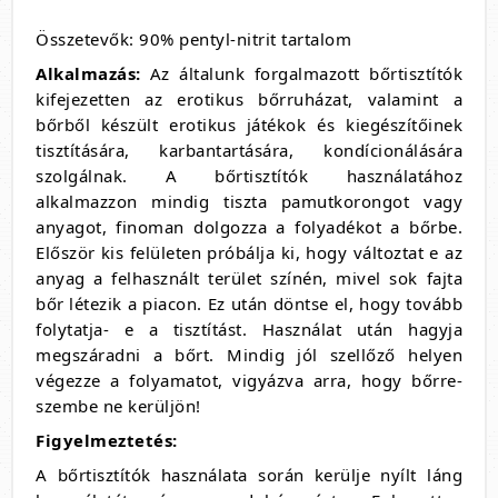
Összetevők: 90% pentyl-nitrit tartalom
Alkalmazás:
Az általunk forgalmazott bőrtisztítók
kifejezetten az erotikus bőrruházat, valamint a
bőrből készült erotikus játékok és kiegészítőinek
tisztítására, karbantartására, kondícionálására
szolgálnak. A bőrtisztítók használatához
alkalmazzon mindig tiszta pamutkorongot vagy
anyagot, finoman dolgozza a folyadékot a bőrbe.
Először kis felületen próbálja ki, hogy változtat e az
anyag a felhasznált terület színén, mivel sok fajta
bőr létezik a piacon. Ez után döntse el, hogy tovább
folytatja- e a tisztítást. Használat után hagyja
megszáradni a bőrt. Mindig jól szellőző helyen
végezze a folyamatot, vigyázva arra, hogy bőrre-
szembe ne kerüljön!
Figyelmeztetés:
A bőrtisztítók használata során kerülje nyílt láng