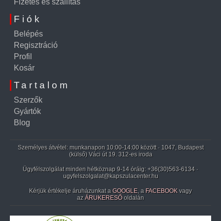
Fizetés és szállítás
Fiók
Belépés
Regisztráció
Profil
Kosár
Tartalom
Szerzők
Gyártók
Blog
Személyes átvétel: munkanapon 10:00-14:00 között · 1047, Budapest
(külső) Váci út 19. 312-es iroda
Ügyfélszolgálat minden hétköznap 9-14 óráig:
+36(30)563-6134
·
ugyfelszolgalat@kapszulacenter.hu
Kérjük értékelje áruházunkat a
GOOGLE
, a
FACEBOOK
vagy
az
ÁRUKERESŐ
oldalán