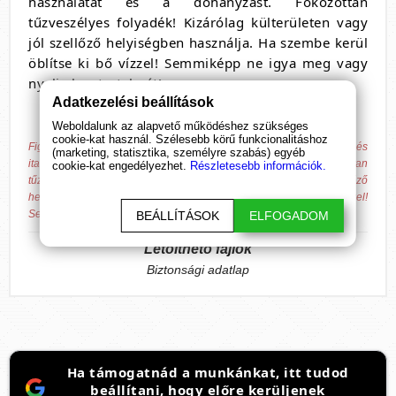
használatát és a dohányzást. Fokozottan
tűzveszélyes folyadék! Kizárólag külterületen vagy
jól szellőző helyiségben használja. Ha szembe kerül
öblítse ki bő vízzel! Semmiképp ne igya meg vagy
nyelje le a tartalmát!
Adatkezelési beállítások
Weboldalunk az alapvető működéshez szükséges
cookie-kat használ. Szélesebb körű funkcionalitáshoz
Figyelem! A Rush folyadékok használata során kerülje az ételek és
(marketing, statisztika, személyre szabás) egyéb
italok fogyasztását, nyílt láng használatát és a dohányzást. Fokozottan
cookie-kat engedélyezhet.
Részletesebb információk.
tűzveszélyes folyadék! Kizárólag külterületen vagy jól szellőző
helyiségben használja. Ha szembe kerül öblítse ki bő vízzel!
Semmiképp ne igya meg vagy nyelje le a tartalmát!
BEÁLLÍTÁSOK
ELFOGADOM
Letölthető fájlok
Biztonsági adatlap
Ha támogatnád a munkánkat, itt tudod
beállítani, hogy előre kerüljenek