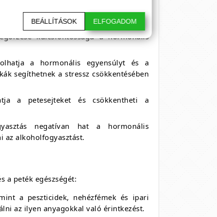
BEÁLLÍTÁSOK
ELFOGADOM
ág és az elhízás egyaránt negatívan
megőrzése kulcsfontosságú a hormonális
olhatja a hormonális egyensúlyt és a
ikák segíthetnek a stressz csökkentésében
ja a petesejteket és csökkentheti a
yasztás negatívan hat a hormonális
 az alkoholfogyasztást.
és a peték egészségét:
int a peszticidek, nehézfémek és ipari
lni az ilyen anyagokkal való érintkezést.