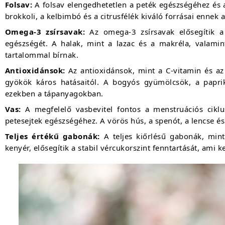
Folsav:
A folsav elengedhetetlen a peték egészségéhez és a
brokkoli, a kelbimbó és a citrusfélék kiváló forrásai ennek
Omega-3 zsírsavak:
Az omega-3 zsírsavak elősegítik a
egészségét. A halak, mint a lazac és a makréla, valam
tartalommal bírnak.
Antioxidánsok:
Az antioxidánsok, mint a C-vitamin és az 
gyökök káros hatásaitól. A bogyós gyümölcsök, a paprik
ezekben a tápanyagokban.
Vas:
A megfelelő vasbevitel fontos a menstruációs ciklu
petesejtek egészségéhez. A vörös hús, a spenót, a lencse é
Teljes értékű gabonák:
A teljes kiőrlésű gabonák, mint 
kenyér, elősegítik a stabil vércukorszint fenntartását, ami