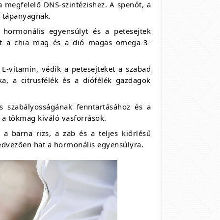
 megfelelő DNS-szintézishez. A spenót, a
 a tápanyagnak.
 hormonális egyensúlyt és a petesejtek
int a chia mag és a dió magas omega-3-
E-vitamin, védik a petesejteket a szabad
a, a citrusfélék és a diófélék gazdagok
s szabályosságának fenntartásához és a
s a tökmag kiváló vasforrások.
a barna rizs, a zab és a teljes kiőrlésű
 kedvezően hat a hormonális egyensúlyra.