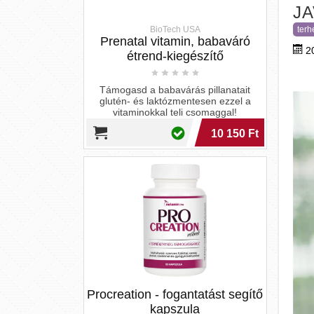
J
BioTech USA
terh
Prenatal vitamin, babaváró
2
étrend-kiegészítő
Támogasd a babavárás pillanatait
glutén- és laktózmentesen ezzel a
vitaminokkal teli csomaggal!
10 150 Ft
Procreation - fogantatást segítő
kapszula