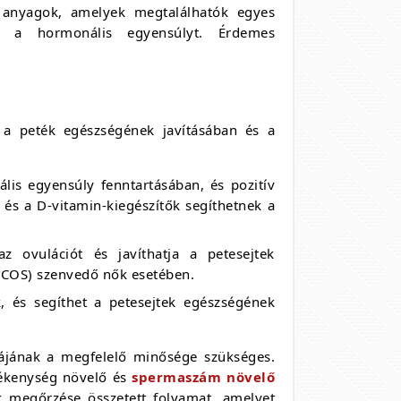
anyagok, amelyek megtalálhatók egyes
 a hormonális egyensúlyt. Érdemes
k a peték egészségének javításában és a
lis egyensúly fenntartásában, és pozitív
 és a D-vitamin-kiegészítők segíthetnek a
z ovulációt és javíthatja a petesejtek
PCOS) szenvedő nők esetében.
és segíthet a petesejtek egészségének
ájának a megfelelő minősége szükséges.
mékenység növelő és
spermaszám növelő
 megőrzése összetett folyamat, amelyet