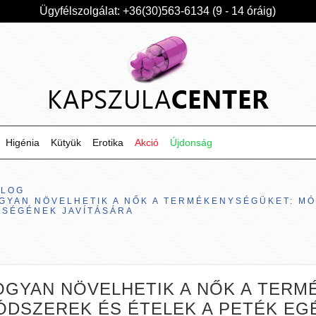
Ügyfélszolgálat: +36(30)563-6134 (9 - 14 óráig)
Higénia
Kütyük
Erotika
Akció
Újdonság
BLOG
GYAN NÖVELHETIK A NŐK A TERMÉKENYSÉGÜKET: MÓ
ZSÉGÉNEK JAVÍTÁSÁRA
OGYAN NÖVELHETIK A NŐK A TERM
ÓDSZEREK ÉS ÉTELEK A PETÉK E