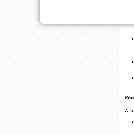
Kör
A kö