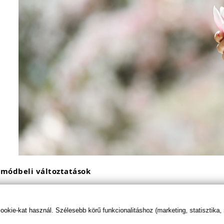
tmódbeli változtatások
lyes életmódbeli szokások szintén nagyban befolyásolják a 
kie-kat használ. Szélesebb körű funkcionalitáshoz (marketing, statisztika,
Rendszeres testmozgás:
A mérsékelt testmozgás segíthet
ami kedvezően hat a termékenységre. Azonban a túlzot