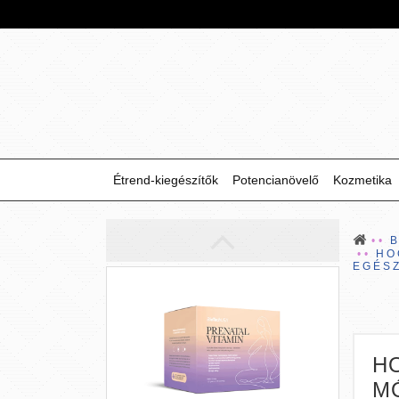
Étrend-kiegészítők
Potencianövelő
Kozmetika
HO
EGÉS
H
M