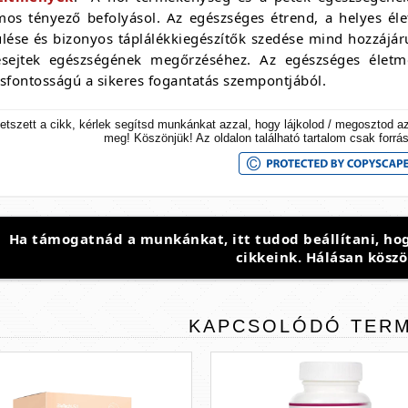
mos tényező befolyásol. Az egészséges étrend, a helyes él
ülése és bizonyos táplálékkiegészítők szedése mind hozzájár
esejtek egészségének megőrzéséhez. Az egészséges életm
csfontosságú a sikeres fogantatás szempontjából.
etszett a cikk, kérlek segítsd munkánkat azzal, hogy lájkolod / megosztod a
meg! Köszönjük! Az oldalon található tartalom csak forrá
Ha támogatnád a munkánkat, itt tudod beállítani, hog
cikkeink. Hálásan köszö
KAPCSOLÓDÓ
TER