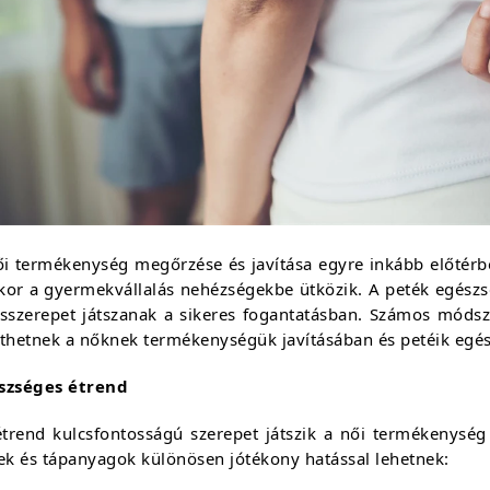
ői termékenység megőrzése és javítása egyre inkább előtérb
kor a gyermekvállalás nehézségekbe ütközik. A peték egész
csszerepet játszanak a sikeres fogantatásban. Számos módsze
íthetnek a nőknek termékenységük javításában és petéik eg
szséges étrend
étrend kulcsfontosságú szerepet játszik a női termékenység 
ek és tápanyagok különösen jótékony hatással lehetnek: