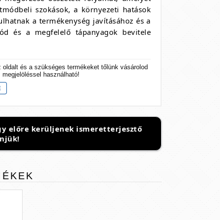
etmódbeli szokások, a környezeti hatások
ulhatnak a termékenység javításához és a
ód és a megfelelő tápanyagok bevitele
z oldalt és a szükséges termékeket tőlünk vásárolod
s megjelöléssel használható!
y előre kerüljenek ismeretterjesztő
njük!
MÉKEK