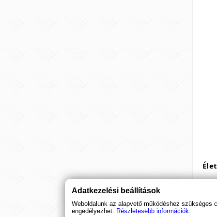
Éle
A he
Adatkezelési beállítások
Weboldalunk az alapvető működéshez szükséges coo
engedélyezhet.
Részletesebb információk.