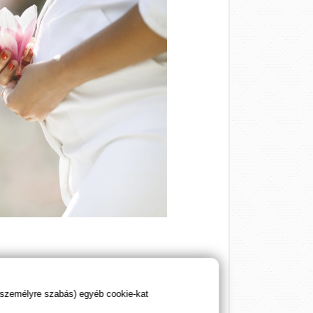
női termékenységet és a peték egészségét:
 személyre szabás) egyéb cookie-kat
 a hormonális egyensúly fenntartásában,
t edzés káros is lehet, ezért fontos a