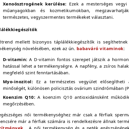
Xenoösztrogének kerülése:
Ezek a mesterséges vegyi 
műanyagokban és kozmetikumokban, megzavarhatják
természetes, vegyszermentes termékeket választani.
lálékkiegészítők
étrend mellett bizonyos táplálékkiegészítők is segíthetne
mékenység növelésében, ezek az ún.
babaváró vitaminok
:
D-vitamin:
A D-vitamin fontos szerepet játszik a hormoná
hatással lehet a termékenységre. A napfény, a zsíros halak
megfelelő szint fenntartásában.
Myo-inozitol:
Ez a természetes vegyület elősegítheti a
minőségét, különösen policisztás ovárium szindrómában (
Koenzim Q10:
A koenzim Q10 antioxidánsként működik, 
megőrzésében.
egészséges női termékenységhez már csak a férfiak sperm
rencsére már a férfiak számára is rendelkezésre állnak ter
zítmények
. A női termékenység és a peték egészségének