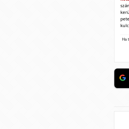
szá
ker
pet
kul
Ha t