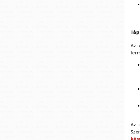
Táp
Az 
ter
Az 
Sze
kés