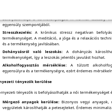
mértékletesség.
Egészséges testsúly fenntartása:
A túlzott soványs
befolyásolhatja a termékenységet. A normál testsúly 
egyensúly szempontjából.
Stresszkezelés:
A krónikus stressz negatívan befolyás
termékenységet. A meditáció, a jóga és a relaxációs techn
és a termékenység javításában.
Dohányzásról való leszokás:
A dohányzás károsíthat
termékenységet, így a leszokás jelentős javulást hozhat.
Alkoholfogyasztás mérséklése:
A túlzott alkoholfog
egyensúlyra és a termékenységre, ezért érdemes mérsékelni
nyezeti tényezők kerülése
rnyezeti tényezők is befolyásolhatják a női termékenységet 
Mérgező anyagok kerülése:
Bizonyos vegyi anyagok, m
vegyületek károsíthatják a petesejteket. Érdemes minimalizá