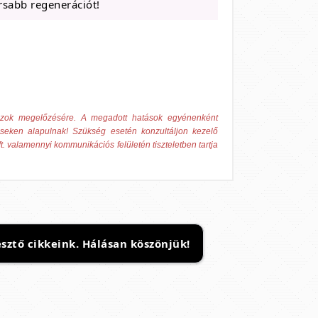
rsabb regenerációt!
 azok megelőzésére. A megadott hatások egyénenként
éseken alapulnak! Szükség esetén konzultáljon kezelő
t. valamennyi kommunikációs felületén tiszteletben tartja
sztő cikkeink. Hálásan köszönjük!