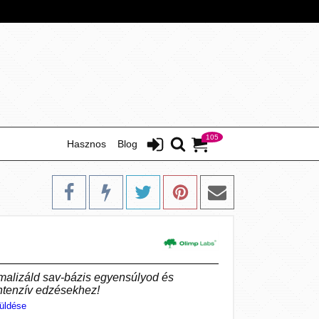
105
Hasznos
Blog
imalizáld sav-bázis egyensúlyod és
intenzív edzésekhez!
üldése