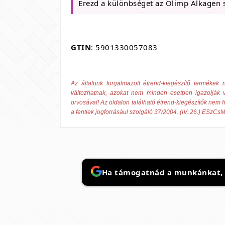
Érezd a különbséget az Olimp Alkagen s
GTIN
: 5901330057083
Az általunk forgalmazott étrend-kiegészítő termék
változhatnak, azokat nem minden esetben igazolják v
orvosával! Az oldalon található étrend-kiegészítők nem h
a fentiek jogforrásául szolgáló 37/2004. (IV. 26.) ESzCsM
Ha támogatnád a munkánkat, it