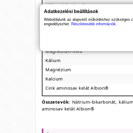
Kálium-bikarbonát
Adatkezelési beállítások
Kalcium-foszfát
Weboldalunk az alapvető működéshez szükséges coo
Kálium-citrát
engedélyezhet.
Részletesebb információk.
Magnézium-citrát
Kalcium-citrát
Magnézium-oxid
Kálium
Magnézium
Kalcium
Cink aminosav kelát Albion®
Összetevők
: Nátrium-bikarbonát, káliu
aminosav kelát Albion®