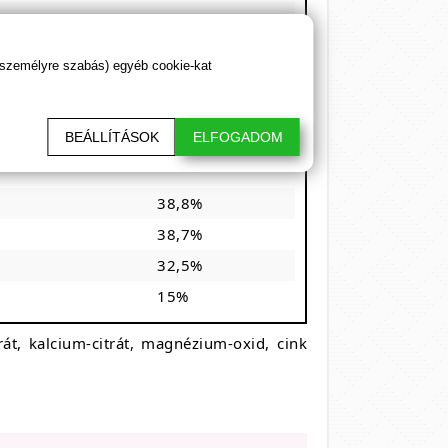
 személyre szabás) egyéb cookie-kat
BEÁLLÍTÁSOK
ELFOGADOM
38,8%
38,7%
32,5%
15%
trát, kalcium-citrát, magnézium-oxid, cink