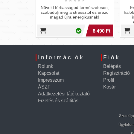
rázsának, és
Növeld férfiasságod természetesen,
Er
spirulina és
szabadulj meg a stressztől és érezd
halol
pszulákkal a
magad újra energikusnak!
i
ban!
4 590 Ft
8 490 Ft
Információk
Fiók
Rólunk
Belépés
Kapcsolat
Regisztráció
Impresszum
Profil
ÁSZF
Kosár
Adatkezelési tájékoztató
Fizetés és szállítás
Személyes
Ügyfélszo
K