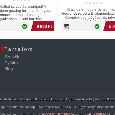
ősítsd szíved és csontjaid! A
Itt az ideje, hogy erősítsd me
ajban gazdag formula támogatja
idegrendszered a B-vitaminokkal
mmunrendszered és segít a
Complex segítségével, és növ
gyulladások elleni harcban.
stressztűrő képességed!
9 990 Ft
5 9
Tartalom
Szerzők
Gyártók
Blog
 átvétel: munkanapon 10:00-14:00 között · 1047, Budapest (külső) Váci út 19. 31
lgálat minden hétköznap 9-14 óráig:
+36(30)563-6134
· ugyfelszolgalat@kapszula
érjük értékelje áruházunkat a
GOOGLE
, a
FACEBOOK
vagy az
ÁRUKERESŐ
oldal