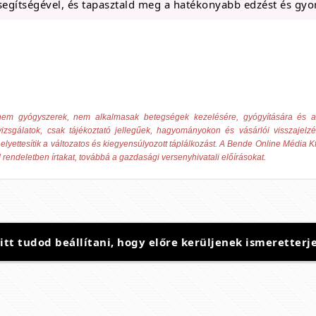
egítségével, és tapasztald meg a hatékonyabb edzést és gyo
ek nem gyógyszerek, nem alkalmasak betegségek kezelésére, gyógyítására és
izsgálatok, csak tájékoztató jellegűek, hagyományokon és vásárlói visszajelz
elyettesítik a változatos és kiegyensúlyozott táplálkozást. A Bende Online Média Kf
 rendeletben írtakat, továbbá a gazdasági versenyhivatali előírásokat.
t tudod beállítani, hogy előre kerüljenek ismeretterje