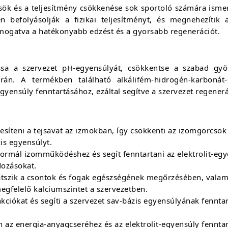
csök és a teljesítmény csökkenése sok sportoló számára isme
n befolyásolják a fizikai teljesítményt, és megnehezítik
támogatva a hatékonyabb edzést és a gyorsabb regenerációt.
sa a szervezet pH-egyensúlyát, csökkentse a szabad gyö
orán. A termékben található alkálifém-hidrogén-karboná
egyensúly fenntartásához, ezáltal segítve a szervezet regene
esíteni a tejsavat az izmokban, így csökkenti az izomgörcsök k
is egyensúlyt.
normál izomműködéshez és segít fenntartani az elektrolit-egy
dozásokat.
játszik a csontok és fogak egészségének megőrzésében, val
megfelelő kalciumszintet a szervezetben.
kciókat és segíti a szervezet sav-bázis egyensúlyának fennta
n az energia-anyagcseréhez és az elektrolit-egyensúly fennta