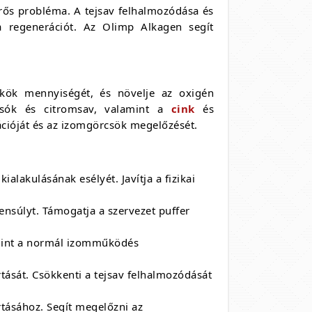
rős probléma. A tejsav felhalmozódása és
 a regenerációt. Az Olimp Alkagen segít
kök mennyiségét, és növelje az oxigén
t-sók és citromsav, valamint a
cink
és
rációját és az izomgörcsök megelőzését.
ialakulásának esélyét. Javítja a fizikai
ensúlyt. Támogatja a szervezet puffer
amint a normál izomműködés
rtását. Csökkenti a tejsav felhalmozódását
rtásához. Segít megelőzni az