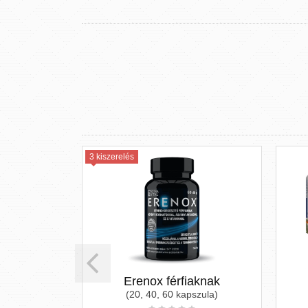
3 kiszerelés
lla kapszula
Erenox férfiaknak
(20, 40, 60 kapszula)