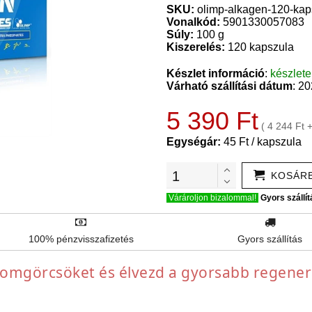
SKU:
olimp-alkagen-120-kap
Vonalkód:
5901330057083
Súly:
100 g
Kiszerelés:
120 kapszula
Készlet információ
:
készlet
Várható szállítási dátum
: 2
5 390 Ft
( 4 244 Ft 
Egységár:
45 Ft / kapszula
KOSÁR
Várároljon bizalommal!
Gyors szállít
100% pénzvisszafizetés
Gyors szállítás
izomgörcsöket és élvezd a gyorsabb regener