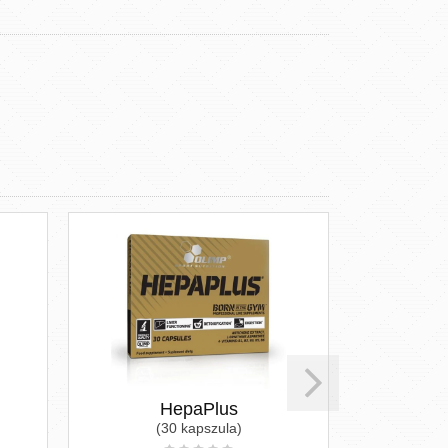
HepaPlus
Tökma
(30 kapszula)