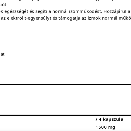
iót.
ok egészségét és segíti a normál izomműködést. Hozzájárul a
ni az elektrolit-egyensúlyt és támogatja az izmok normál műk
sát
/ 4 kapszula
1500 mg