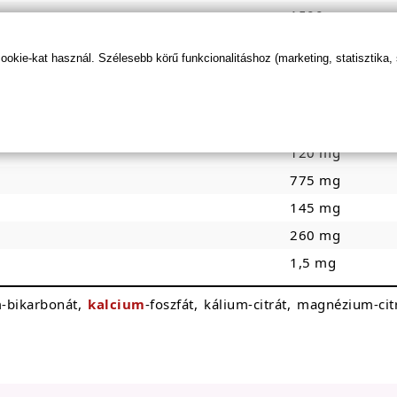
1500 mg
600 mg
kie-kat használ. Szélesebb körű funkcionalitáshoz (marketing, statisztika,
500 mg
500 mg
360 mg
120 mg
775 mg
145 mg
260 mg
1,5 mg
m-bikarbonát,
kalcium
-foszfát, kálium-citrát, magnézium-ci