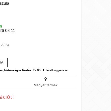
szula
en
026-08-11
+ ÁFA)
BA
ás, biztonságos fizetés.
27.000 Ft felett ingyenesen.
Magyar termék
ációt!