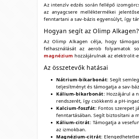
Az intenzív edzés során fellépő izomgör
az anyagcsere melléktermékei jelentőse
fenntartani a sav-bázis egyensúlyt, így 
Hogyan segít az Olimp Alkagen?
Az Olimp Alkagen célja, hogy támogas
felhasználását az aerob folyamatok s
magnézium
hozzájárulnak az elektrolit-
Az összetevők hatásai
Nátrium-bikarbonát
: Segít semleg
teljesítményt és támogatja a sav-báz
Kálium-bikarbonát
: Hozzájárul a 
rendszerét, így csökkenti a pH-inga
Kalcium-foszfát
: Fontos szerepet 
fenntartásában. Segít biztosítani a 
Kálium-citrát
: Támogatja a vesefun
az izmokban.
Magnézium-citrát
: Elengedhetetle