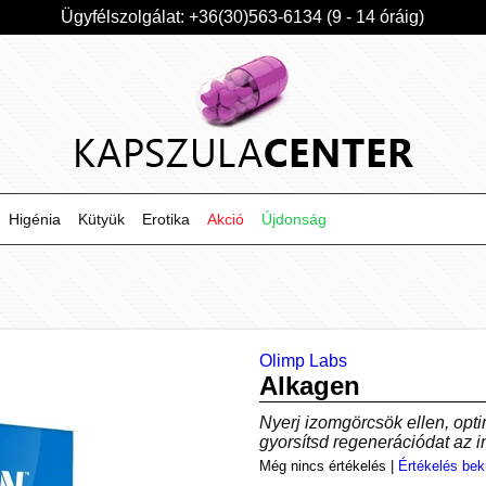
Ügyfélszolgálat: +36(30)563-6134 (9 - 14 óráig)
Higénia
Kütyük
Erotika
Akció
Újdonság
Olimp Labs
Alkagen
Nyerj izomgörcsök ellen, opt
gyorsítsd regenerációdat az 
Még nincs értékelés
|
Értékelés bek