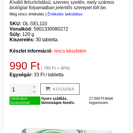
Kiváló felszívódású, szerves szelén, mely számos
biológiai folyamatban jelentős szerepet tölt be.
Még nincs értékelés
|
Értékelés beküldése
SKU:
OL-SEL110
Vonalkód:
5901330080272
Súly:
120 g
Kiszerelés:
30 tabletta
Készlet információ
:
nincs készleten
990 Ft
( 780 Ft + ÁFA)
Egységár:
33 Ft / tabletta
KOSÁRBA
Várároljon
Gyors szállítás,
27.000 Ft felett
bizalommal!
biztonságos fizetés.
ingyenesen.