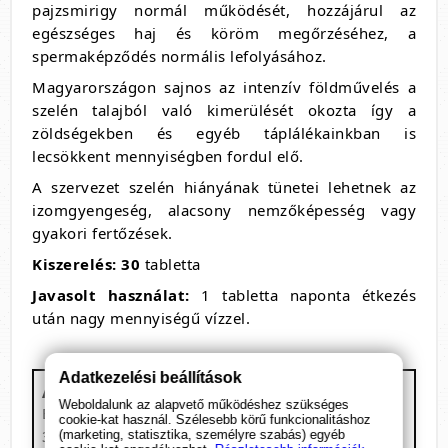
pajzsmirigy normál működését, hozzájárul az
egészséges haj és köröm megőrzéséhez, a
spermaképződés normális lefolyásához.
Magyarországon sajnos az intenzív földművelés a
szelén talajból való kimerülését okozta így a
zöldségekben és egyéb táplálékainkban is
lecsökkent mennyiségben fordul elő.
A szervezet szelén hiányának tünetei lehetnek az
izomgyengeség, alacsony nemzőképesség vagy
gyakori fertőzések.
Kiszerelés: 30
tabletta
Javasolt használat:
1 tabletta naponta étkezés
után nagy mennyiségű vízzel.
Adatkezelési beállítások
Az Olimp Selen összetevői
Weboldalunk az alapvető működéshez szükséges
Egy adag: 1 tabletta
cookie-kat használ. Szélesebb körű funkcionalitáshoz
30 adagot tartalmaz (30 tabletta)
(marketing, statisztika, személyre szabás) egyéb