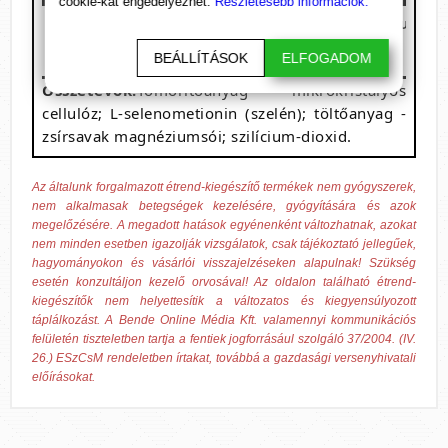
cookie-kat engedélyezhet.
Részletesebb információk.
Megnevezés
1 adag (1 kapszula)
Szelén (L-selenometioninből)
110 µg
BEÁLLÍTÁSOK
ELFOGADOM
Összetevők:
Tömörítőanyag - mikrokristályos
cellulóz; L-selenometionin (szelén); töltőanyag -
zsírsavak magnéziumsói; szilícium-dioxid.
Az általunk forgalmazott étrend-kiegészítő termékek nem gyógyszerek,
nem alkalmasak betegségek kezelésére, gyógyítására és azok
megelőzésére. A megadott hatások egyénenként változhatnak, azokat
nem minden esetben igazolják vizsgálatok, csak tájékoztató jellegűek,
hagyományokon és vásárlói visszajelzéseken alapulnak! Szükség
esetén konzultáljon kezelő orvosával! Az oldalon található étrend-
kiegészítők nem helyettesítik a változatos és kiegyensúlyozott
táplálkozást. A Bende Online Média Kft. valamennyi kommunikációs
felületén tiszteletben tartja a fentiek jogforrásául szolgáló 37/2004. (IV.
26.) ESzCsM rendeletben írtakat, továbbá a gazdasági versenyhivatali
előírásokat.