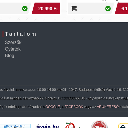
csúcson legyen!
20 990 Ft
6 1
Tartalom
Szerzők
Gyártók
Blog
 átvétel: munkanapon 10:00-14:00 között · 1047, Budapest (külső) Váci út 19. 31
lgálat minden hétköznap 9-14 óráig:
+36(30)563-6134
· ugyfelszolgalat@kapszula
érjük értékelje áruházunkat a
GOOGLE
, a
FACEBOOK
vagy az
ÁRUKERESŐ
oldal