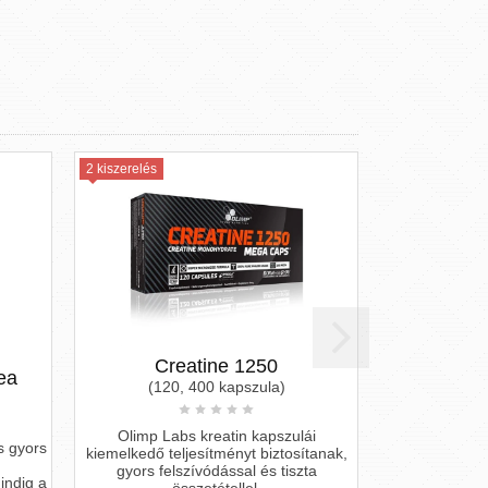
2 kiszerelés
Creatine 1250
ea
(120, 400 kapszula)
Olimp Labs kreatin kapszulái
s gyors
kiemelkedő teljesítményt biztosítanak,
gyors felszívódással és tiszta
indig a