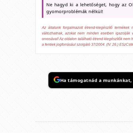
Ne hagyd ki a lehetőséget, hogy az O
gyomorproblémák nélkül!
Az általunk forgalmazott étrend-kiegészítő termék
változhatnak, azokat nem minden esetben igazolják v
orvosával! Az oldalon található étrend-kiegészítők nem h
a fentiek jogforrásául szolgáló 37/2004. (IV. 26.) ESzCsM
Ha támogatnád a munkánkat, it