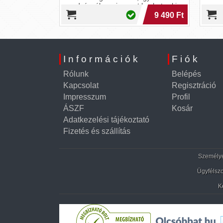
és!
edzésnél maximumot hozhatsz ki
magadból.
12 990 Ft
9 490 Ft
Információk
Fiók
Rólunk
Belépés
Kapcsolat
Regisztráció
Impresszum
Profil
ÁSZF
Kosár
Adatkezelési tájékoztató
Fizetés és szállítás
Személyes
Ügyfélszo
K