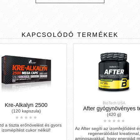
KAPCSOLÓDÓ
TERMÉKEK
BioTech USA
Kre-Alkalyn 2500
After gyógynövényes t
(120 kapszula)
(420 g)
zd a tiszta erőnövelést és gyors
Az After segíti az izomfejlődést é
izomépítést cukor nélkül!
regenerálódást kreatinnal,
aminosavakkal, hogy energiád m