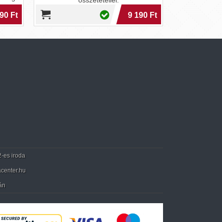
összetétellel.
90 Ft
9 190 Ft
2-es iroda
center.hu
án