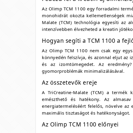
Az Olimp TCM 1100 egy forradalmi term
monohidrát okozta kellemetlenségek mia
Malate (TCM) technológia egyesíti az a
intenzívebben élvezheted a kreatin jótéko
Hogyan segíti a TCM 1100 a fej
Az Olimp TCM 1100 nem csak egy egyszer
könnyedén felszívja, és azonnal eljut az 
és az izomtömegedet. Az eredmény? 
gyomorproblémák minimalizálásával.
Az összetevők ereje
A TriCreatine-Malate (TCM) a termék k
emészthető és hatékony. Az almasav s
energiatermeléséért felelős, növelve az
maximális tisztaságot és hatékonyságot.
Az Olimp TCM 1100 előnyei