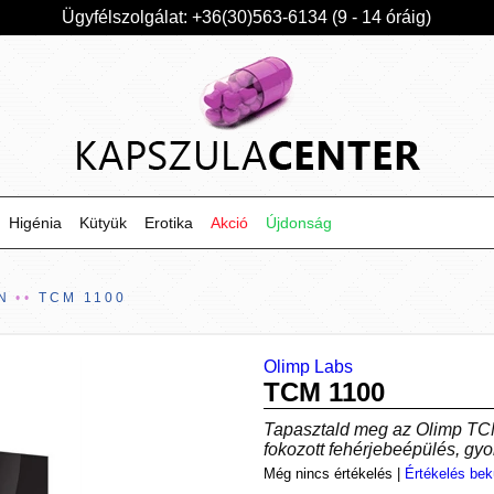
Ügyfélszolgálat: +36(30)563-6134 (9 - 14 óráig)
Higénia
Kütyük
Erotika
Akció
Újdonság
N
TCM 1100
Olimp Labs
TCM 1100
Tapasztald meg az Olimp TCM 
fokozott fehérjebeépülés, gy
Még nincs értékelés
|
Értékelés bek