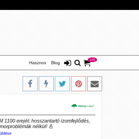
105
Hasznos
Blog
1100 erejét: hosszantartó izomfejlődés,
omorproblémák nélkül! 💪
üldése