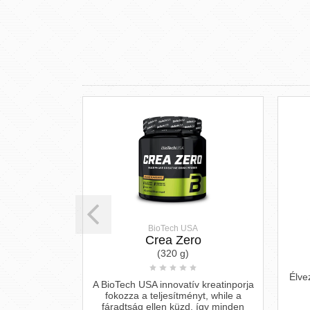
BioTech USA
hydrate
Crea Zero
g)
(320 g)
orradalom az
Élve
A BioTech USA innovatív kreatinporja
 hatékonyabb
fokozza a teljesítményt, while a
tt erő- és
fáradtság ellen küzd, így minden