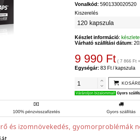
Vonalkód:
5901330020520
Kiszerelés
Készlet információ
:
készlet
Várható szállítási dátum
: 2
9 990 Ft
( 7 866 Ft 
Egységár:
83 Ft / kapszula
KOSÁR
Várároljon bizalommal!
Gyors szállít
100% pénzvisszafizetés
Gyors szállítás
erő és izomnövekedés, gyomorproblémák né
ját