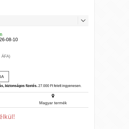
en
026-08-10
+ ÁFA)
BA
ás, biztonságos fizetés.
27.000 Ft felett ingyenesen.
Magyar termék
lkül!