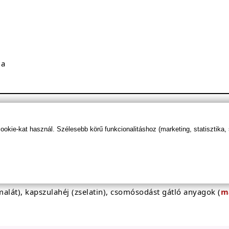
ma
kie-kat használ. Szélesebb körű funkcionalitáshoz (marketing, statisztika,
/ 1 kapszula
1100 mg
 malát), kapszulahéj (zselatin), csomósodást gátló anyagok (
m