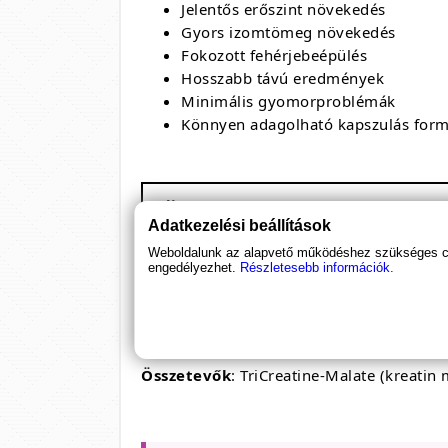
Jelentős erőszint növekedés
Gyors izomtömeg növekedés
Fokozott fehérjebeépülés
Hosszabb távú eredmények
Minimális gyomorproblémák
Könnyen adagolható kapszulás for
Olimp TCM 1100
Adatkezelési beállítások
Kiszerelés: 120 / 400 kapszula
1 adag: 1 kapszula
Weboldalunk az alapvető működéshez szükséges coo
engedélyezhet.
Részletesebb információk.
120 adagot tartalmaz
Megnevezés
Kreatin malát
Összetevők
: TriCreatine-Malate (kreatin