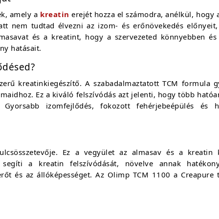
ék, amely a
kreatin
erejét hozza el számodra, anélkül, hogy
tt nem tudtad élvezni az izom- és erőnövekedés előnyeit, 
lmasavat és a kreatint, hogy a szervezeted könnyebben és 
ny hatásait.
lődésed?
ű kreatinkiegészítő. A szabadalmaztatott TCM formula gy
izmaidhoz. Ez a kiváló felszívódás azt jelenti, hogy több ható
Gyorsabb izomfejlődés, fokozott fehérjebeépülés és 
ulcsösszetevője. Ez a vegyület az almasav és a kreatin
egíti a kreatin felszívódását, növelve annak hatékon
 erőt és az állóképességet. Az Olimp TCM 1100 a Creapure t