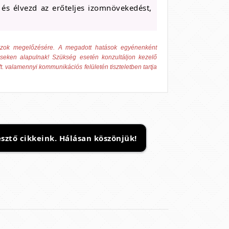
és élvezd az erőteljes izomnövekedést,
 azok megelőzésére. A megadott hatások egyénenként
éseken alapulnak! Szükség esetén konzultáljon kezelő
t. valamennyi kommunikációs felületén tiszteletben tartja
sztő cikkeink. Hálásan köszönjük!