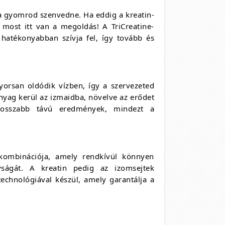
 a gyomrod szenvedne. Ha eddig a kreatin-
most itt van a megoldás! A TriCreatine-
hatékonyabban szívja fel, így tovább és
orsan oldódik vízben, így a szervezeted
anyag kerül az izmaidba, növelve az erődet
hosszabb távú eredmények, mindezt a
 kombinációja, amely rendkívül könnyen
yságát. A kreatin pedig az izomsejtek
echnológiával készül, amely garantálja a