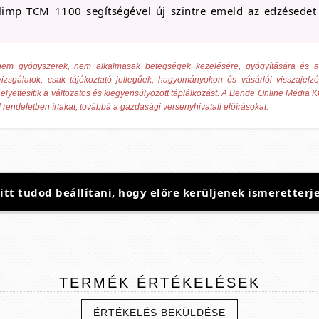
limp TCM 1100 segítségével új szintre emeld az edzésedet 
ek nem gyógyszerek, nem alkalmasak betegségek kezelésére, gyógyítására és
izsgálatok, csak tájékoztató jellegűek, hagyományokon és vásárlói visszajelz
elyettesítik a változatos és kiegyensúlyozott táplálkozást. A Bende Online Média Kf
 rendeletben írtakat, továbbá a gazdasági versenyhivatali előírásokat.
t tudod beállítani, hogy előre kerüljenek ismeretterje
TERMÉK
ÉRTÉKELÉSEK
ÉRTÉKELÉS BEKÜLDÉSE