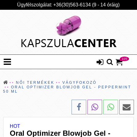
Ügyfélszolgálat: +36(30)563-6134 (9 - 14 óráig)
105
NŐI TERMÉKEK
VÁGYFOKOZÓ
ORAL OPTIMIZER BLOWJOB GEL - PEPPERMINT
50 ML
HOT
Oral Optimizer Blowjob Gel -