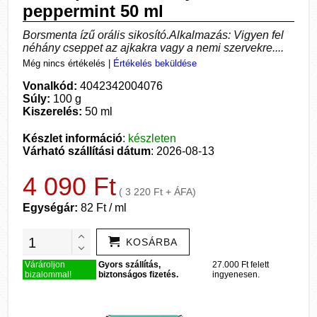
peppermint 50 ml
Borsmenta ízű orális sikosító.Alkalmazás: Vigyen fel
néhány cseppet az ajkakra vagy a nemi szervekre....
Még nincs értékelés
|
Értékelés beküldése
Vonalkód:
4042342004076
Súly:
100 g
Kiszerelés:
50 ml
Készlet információ
:
készleten
Várható szállítási dátum
: 2026-08-13
4 090 Ft
( 3 220 Ft + ÁFA)
Egységár:
82 Ft / ml
KOSÁRBA
Várároljon
Gyors szállítás,
27.000 Ft felett
bizalommal!
biztonságos fizetés.
ingyenesen.