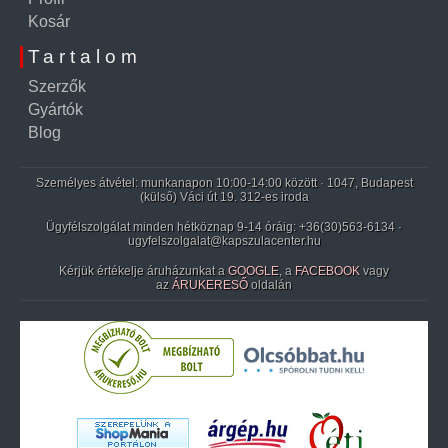
Kosár
Tartalom
Szerzők
Gyártók
Blog
Személyes átvétel: munkanapon 10:00-14:00 között · 1047, Budapest
(külső) Váci út 19. 312-es iroda
Ügyfélszolgálat minden hétköznap 9-14 óráig:
+36(30)563-6134
·
ugyfelszolgalat@kapszulacenter.hu
Kérjük értékelje áruházunkat a
GOOGLE
, a
FACEBOOK
vagy
az
ÁRUKERESŐ
oldalán