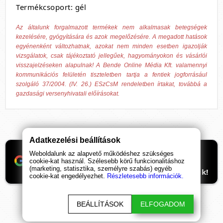
Termékcsoport: gél
Az általunk forgalmazott termékek nem alkalmasak betegségek
kezelésére, gyógyítására és azok megelőzésére. A megadott hatások
egyénenként változhatnak, azokat nem minden esetben igazolják
vizsgálatok, csak tájékoztató jellegűek, hagyományokon és vásárlói
visszajelzéseken alapulnak! A Bende Online Média Kft. valamennyi
kommunikációs felületén tiszteletben tartja a fentiek jogforrásául
szolgáló 37/2004. (IV. 26.) ESzCsM rendeletben írtakat, továbbá a
gazdasági versenyhivatali előírásokat.
Adatkezelési beállítások
Ha támogatnád a munkánkat, itt tudod
Weboldalunk az alapvető működéshez szükséges
beállítani, hogy előre kerüljenek
cookie-kat használ. Szélesebb körű funkcionalitáshoz
(marketing, statisztika, személyre szabás) egyéb
ismeretterjesztő cikkeink. Hálásan köszönjük!
cookie-kat engedélyezhet.
Részletesebb információk.
BEÁLLÍTÁSOK
ELFOGADOM