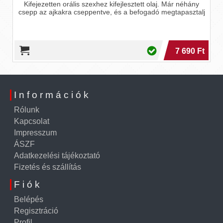
Kifejezetten orális szexhez kifejlesztett olaj. Már néhány
z
csepp az ajkakra cseppentve, és a befogadó megtapasztalj
7 690 Ft
Információk
Rólunk
Kapcsolat
Impresszum
ÁSZF
Adatkezelési tájékoztató
Fizetés és szállítás
Fiók
Belépés
Regisztráció
Profil