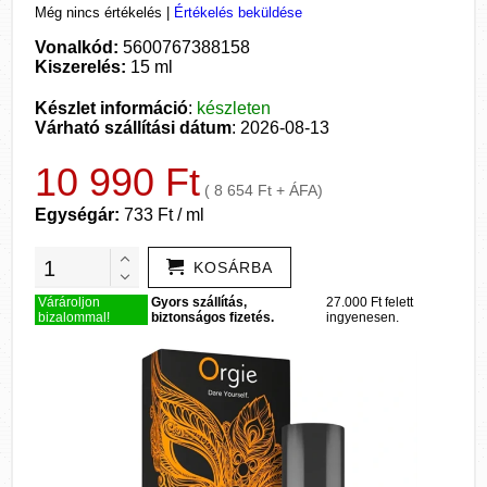
Még nincs értékelés
|
Értékelés beküldése
Vonalkód:
5600767388158
Kiszerelés:
15 ml
Készlet információ
:
készleten
Várható szállítási dátum
: 2026-08-13
10 990 Ft
( 8 654 Ft + ÁFA)
Egységár:
733 Ft / ml
KOSÁRBA
Várároljon
Gyors szállítás,
27.000 Ft felett
bizalommal!
biztonságos fizetés.
ingyenesen.