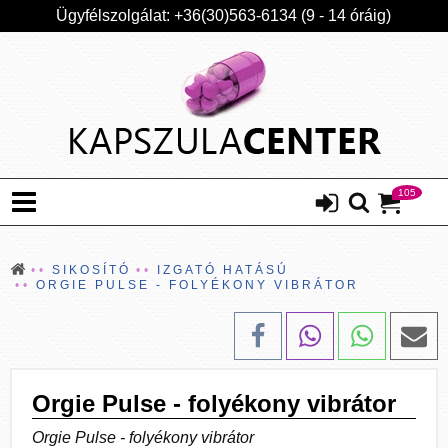
Ügyfélszolgálat: +36(30)563-6134 (9 - 14 óráig)
105
SIKOSÍTÓ
IZGATÓ HATÁSÚ
ORGIE PULSE - FOLYÉKONY VIBRÁTOR
Orgie Pulse - folyékony vibrátor
Orgie Pulse - folyékony vibrátor