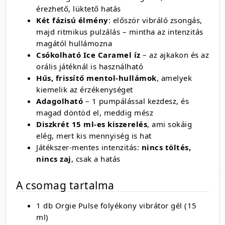
érezhető, lüktető hatás
Két fázisú élmény
: először vibráló zsongás,
majd ritmikus pulzálás – mintha az intenzitás
magától hullámozna
Csókolható Ice Caramel íz
– az ajkakon és az
orális játéknál is használható
Hűs, frissítő mentol-hullámok
, amelyek
kiemelik az érzékenységet
Adagolható
– 1 pumpálással kezdesz, és
magad döntöd el, meddig mész
Diszkrét 15 ml-es kiszerelés
, ami sokáig
elég, mert kis mennyiség is hat
Játékszer-mentes intenzitás:
nincs töltés,
nincs zaj
, csak a hatás
A csomag tartalma
1 db Orgie Pulse folyékony vibrátor gél (15
ml)