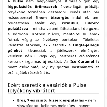
A
Pulse
nem hagyományos stimuláló gél: egy
légpulzációs örömszerek
érzésvilágát próbálja
folyékony formában visszaadni. Kenés után pár
másodperccel
finom bizsergés
indul el, ami
fokozatosan átvált egy
ritmikus, lüktető
pulzálásba
– mintha valami láthatatlanul dolgozna
a bőrödön. Közben hűvös, mentolos hullámok
futnak végig az érzékeny pontokon. Tökéletes
választás azoknak, akik szeretik a
tingle-jellegű
géleket
, kíváncsiak a játékszerek élményére
kellékek nélkül vagy egy partneres előjátékhoz
keresnek izgalmas új eszközt. Az
Ice Caramel íz
miatt csókolható, így nyugodtan használható az
orális játék részeként is.
Ezért szeretik a vásárlók a Pulse
folyékony vibrátort
Erős, 7-es szintű bizsergés-pulzálás
– nem
visszafogott "kellemes melegítés", hanem