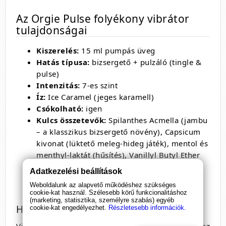
Az Orgie Pulse folyékony vibrátor
tulajdonságai
Kiszerelés:
15 ml pumpás üveg
Hatás típusa:
bizsergető + pulzáló (tingle &
pulse)
Intenzitás:
7-es szint
Íz:
Ice Caramel (jeges karamell)
Csókolható:
igen
Kulcs összetevők:
Spilanthes Acmella (jambu
– a klasszikus bizsergető növény), Capsicum
kivonat (lüktető meleg-hideg játék), mentol és
menthyl-laktát (hűsítés), Vanillyl Butyl Ether
(kellemes bőrélmény)
Adatkezelési beállítások
Csak külső használatra
Weboldalunk az alapvető működéshez szükséges
Gyártó:
Orgie (Portugália, EU)
cookie-kat használ. Szélesebb körű funkcionalitáshoz
(marketing, statisztika, személyre szabás) egyéb
Hogyan használd a Pulse gélt
cookie-kat engedélyezhet.
Részletesebb információk.