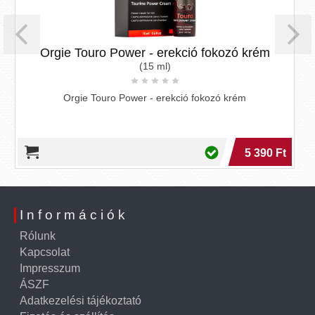
wer - erekció fokozó krém
Slow Sex - ehető orál
(15 ml)
Power - erekció fokozó krém
Termék specifikáció, tula
csomagban frissítő hűsí
5 390 Ft
Információk
Rólunk
Kapcsolat
Impresszum
ÁSZF
Adatkezelési tájékoztató