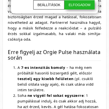
Vigyél fel
1 pumpálásnyi mennyiséget
az
BEÁLLÍTÁSOK
ELFOGADOM
érzékeny területre – csiklóra, mellbimbóra, ajakra
vagy a péniszre –, és várj néhány másodpercet. Ha
biztonságban érzed magad a hatással, fokozatosan
növelheted az adagot. Partnerrel használva hagyd,
hogy a másik felfedezze a reakcióidat – a pulzáló
érzés sokkal izgalmasabb, ha valaki más simítja-
csókolja oda.
Erre figyelj az Orgie Pulse használata
során
A
7-es intenzitás komoly
– ha még nem
próbáltál hasonló bizsergető gélt, először
tesztelj egy kisebb felületen
(pl. csukló
belső oldala vagy ajak), és csak utána vidd
intim területre.
Soha
ne vigyél fel sokat egyszerre
: 1
pumpálással indulj, és csak akkor adj hozzá,
ha azt érzed, kevés. A gél hatása fokozatosan