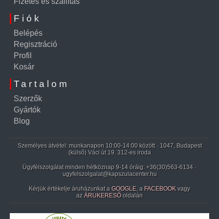
Fizetés és szállítás
Fiók
Belépés
Regisztráció
Profil
Kosár
Tartalom
Szerzők
Gyártók
Blog
Személyes átvétel: munkanapon 10:00-14:00 között · 1047, Budapest
(külső) Váci út 19. 312-es iroda
Ügyfélszolgálat minden hétköznap 9-14 óráig:
+36(30)563-6134
·
ugyfelszolgalat@kapszulacenter.hu
Kérjük értékelje áruházunkat a
GOOGLE
, a
FACEBOOK
vagy
az
ÁRUKERESŐ
oldalán