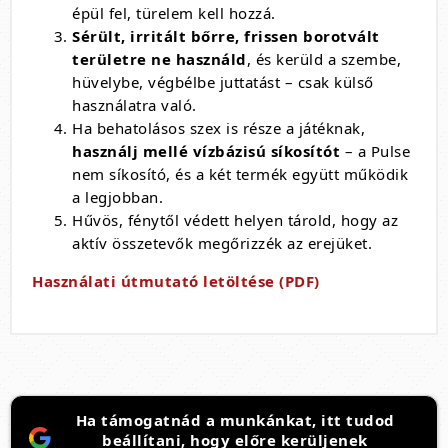
épül fel, türelem kell hozzá.
Sérült, irritált bőrre, frissen borotvált
területre ne használd
, és kerüld a szembe,
hüvelybe, végbélbe juttatást – csak külső
használatra való.
Ha behatolásos szex is része a játéknak,
használj mellé vízbázisú síkosítót
– a Pulse
nem síkosító, és a két termék együtt működik
a legjobban.
Hűvös, fénytől védett helyen tárold, hogy az
aktív összetevők megőrizzék az erejüket.
Használati útmutató letöltése (PDF)
Ha támogatnád a munkánkat, itt tudod
beállítani, hogy előre kerüljenek