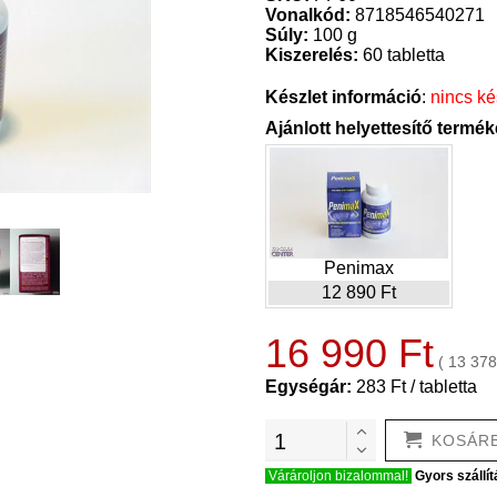
Vonalkód:
8718546540271
Súly:
100 g
Kiszerelés:
60 tabletta
Készlet információ
:
nincs ké
Ajánlott helyettesítő termé
Penimax
12 890 Ft
16 990 Ft
( 13 378
Egységár:
283 Ft / tabletta
KOSÁR
Várároljon bizalommal!
Gyors szállít