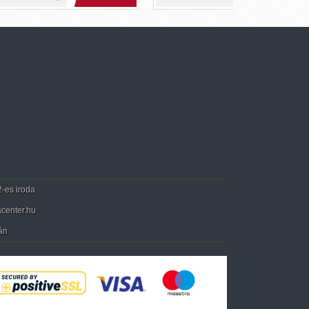
2-es iroda
center.hu
án