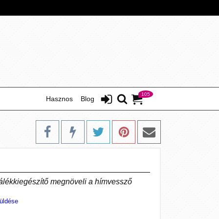
105
Hasznos
Blog
lálékkiegészítő megnöveli a hímvessző
üldése