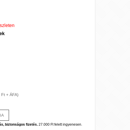
szleten
kek
 Ft + ÁFA)
BA
ás, biztonságos fizetés.
27.000 Ft felett ingyenesen.