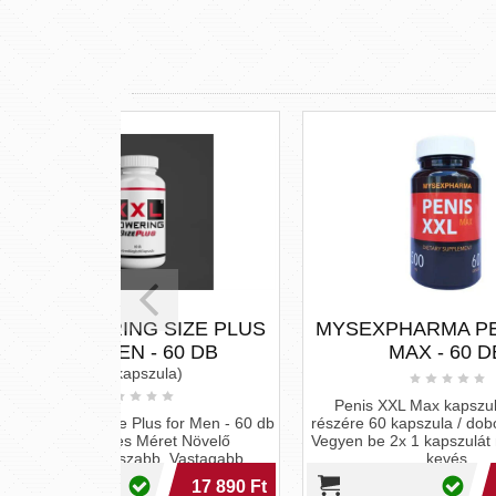
SIZE PLUS
MYSEXPHARMA PENIS XXL
60 DB
MAX - 60 DB
a)
Pen
Penis XXL Max kapszula Férfiak
segíth
for Men - 60 db
részére 60 kapszula / doboz Adagolás:
ezált
et Növelő
Vegyen be 2x 1 kapszulát minden nap,
Vastagabb,
kevés
 Ism
17 890 Ft
11 220 Ft