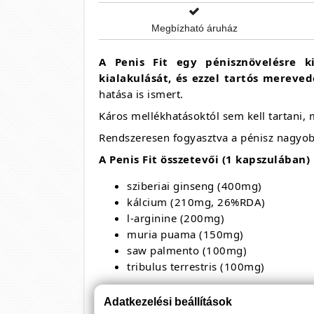
Megbízható áruház
A Penis Fit egy pénisznövelésre k
kialakulását, és ezzel tartós mereve
hatása is ismert.
Káros mellékhatásoktól sem kell tartani
Rendszeresen fogyasztva a pénisz nagyob
A Penis Fit összetevői (1 kapszulában)
sziberiai ginseng (400mg)
kálcium (210mg, 26%RDA)
l-arginine (200mg)
muria puama (150mg)
saw palmento (100mg)
tribulus terrestris (100mg)
Adatkezelési beállítások