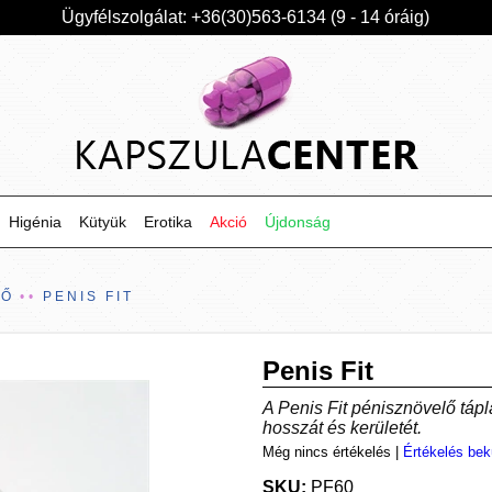
Ügyfélszolgálat: +36(30)563-6134 (9 - 14 óráig)
Higénia
Kütyük
Erotika
Akció
Újdonság
LŐ
PENIS FIT
Penis Fit
A Penis Fit pénisznövelő táp
hosszát és kerületét.
Még nincs értékelés
|
Értékelés bek
SKU:
PF60