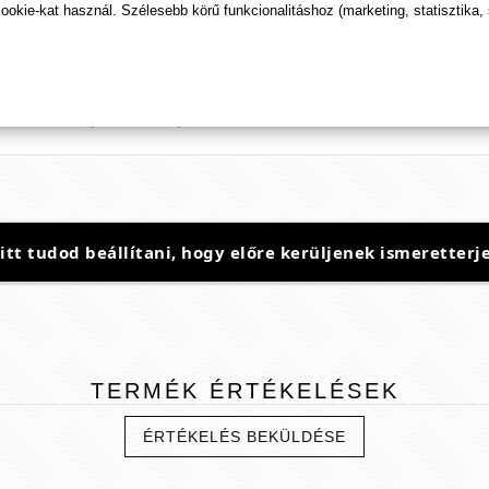
kie-kat használ. Szélesebb körű funkcionalitáshoz (marketing, statisztika,
tő termékek nem alkalmasak betegségek kezelésére, gyógyítására és azok megelőz
csak tájékoztató jellegűek, hatásuk leírása vásárlói visszajelzések alapján történi
or alatt ne szedje a készítményeket! A termék használata során mért méretnöveked
t tudod beállítani, hogy előre kerüljenek ismeretterje
TERMÉK
ÉRTÉKELÉSEK
ÉRTÉKELÉS BEKÜLDÉSE