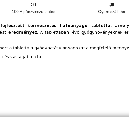
100% pénzvisszafizetés
Gyors szállítás
ifejlesztett természetes hatóanyagú tabletta, amel
dést eredményez.
A tablettában lévő gyógynövényeknek és
, mert a tabletta a gyógyhatású anyagokat a megfelelő menn
b és vastagabb lehet.