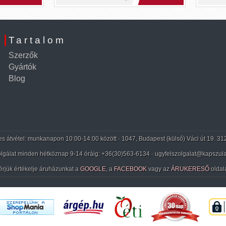
Tartalom
Szerzők
Gyártók
Blog
 átvétel: munkanapon 10:00-14:00 között · 1047, Budapest (külső) Váci út 19. 31
lgálat minden hétköznap 9-14 óráig:
+36(30)563-6134
· ugyfelszolgalat@kapszula
érjük értékelje áruházunkat a
GOOGLE
, a
FACEBOOK
vagy az
ÁRUKERESŐ
oldal