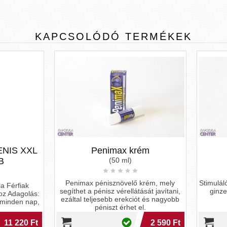
KAPCSOLÓDÓ
TERMÉKEK
Penimax krém
Pjur Xtend krém
(50 ml)
(50 ml)
imax pénisznövelő krém, mely
Stimuláló péniszkrém a ginkgo bi
et a pénisz vérellátását javítani,
ginzeng és az aloe vera erejé
al teljesebb erekciót és nagyobb
péniszt érhet el.
2 590 Ft
6 7