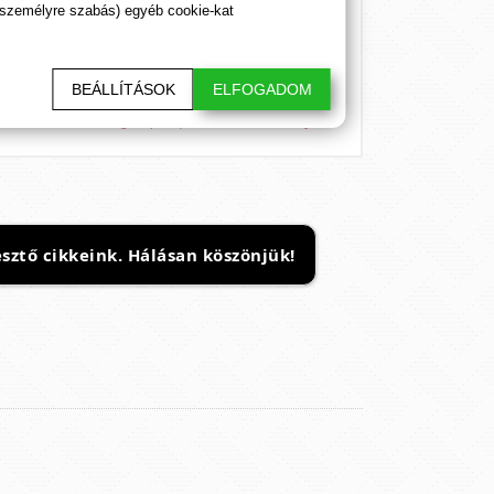
 személyre szabás) egyéb cookie-kat
ésére. A megadott termékjellemzők és hatások egyéntől
BEÁLLÍTÁSOK
ELFOGADOM
k! Az étrend-kiegészítő termékek recept nélkül kaphatóak.
és mértéke nem megállapított, hatására nem bizonyított.
sztő cikkeink. Hálásan köszönjük!