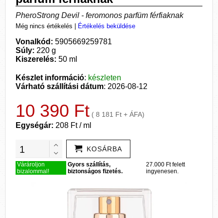
PheroStrong Devil - feromonos parfüm férfiaknak
Még nincs értékelés
|
Értékelés beküldése
Vonalkód:
5905669259781
Súly:
220 g
Kiszerelés:
50 ml
Készlet információ
:
készleten
Várható szállítási dátum
: 2026-08-12
10 390 Ft
( 8 181 Ft + ÁFA)
Egységár:
208 Ft / ml
KOSÁRBA
Várároljon
Gyors szállítás,
27.000 Ft felett
bizalommal!
biztonságos fizetés.
ingyenesen.