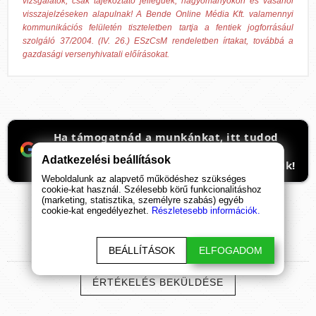
vizsgálatok, csak tájékoztató jellegűek, hagyományokon és vásárlói
visszajelzéseken alapulnak! A Bende Online Média Kft. valamennyi
kommunikációs felületén tiszteletben tartja a fentiek jogforrásául
szolgáló 37/2004. (IV. 26.) ESzCsM rendeletben írtakat, továbbá a
gazdasági versenyhivatali előírásokat.
Ha támogatnád a munkánkat, itt tudod
beállítani, hogy előre kerüljenek
Adatkezelési beállítások
ismeretterjesztő cikkeink. Hálásan köszönjük!
Weboldalunk az alapvető működéshez szükséges
cookie-kat használ. Szélesebb körű funkcionalitáshoz
(marketing, statisztika, személyre szabás) egyéb
cookie-kat engedélyezhet.
Részletesebb információk.
BEÁLLÍTÁSOK
ELFOGADOM
TERMÉK
ÉRTÉKELÉSEK
ÉRTÉKELÉS BEKÜLDÉSE