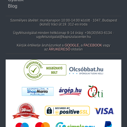
Blog
Személyes átvétel: munkanapon 10:00-14:00 között · 1047, Budapest
(külső) Váci út 19. 312-es iroda
Ügyfélszolgálat minden hétköznap 9-14 óráig:
+36(30)563-6134
·
ugyfelszolgalat@kapszulacenter.hu
Kérjük értékelje áruházunkat a
GOOGLE
, a
FACEBOOK
vagy
az
ÁRUKERESŐ
oldalán