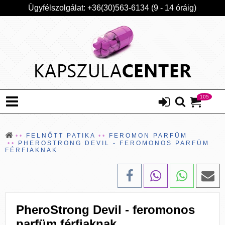
Ügyfélszolgálat: +36(30)563-6134 (9 - 14 óráig)
105
FELNŐTT PATIKA
FEROMON PARFÜM
PHEROSTRONG DEVIL - FEROMONOS PARFÜM
FÉRFIAKNAK
PheroStrong Devil - feromonos
parfüm férfiaknak