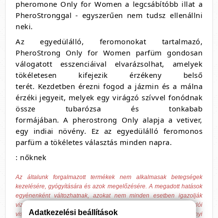
pheromone Only for Women a legcsábítóbb illat a
PheroStronggal - egyszerűen nem tudsz ellenállni
neki.
Az egyedülálló, feromonokat tartalmazó,
PheroStrong
Only for Women parfüm gondosan
válogatott esszenciáival elvarázsolhat,
amelyek
tökéletesen kifejezik érzékeny belső
terét. Kezdetben érezni fogod a jázmin és a málna
érzéki jegyeit, melyek egy virágzó szívvel fonódnak
össze tubarózsa és tonkabab
formájában. A pherostrong Only alapja a vetiver,
egy indiai növény. Ez az egyedülálló feromonos
parfüm a tökéletes választás minden napra.
: nőknek
Az általunk forgalmazott termékek nem alkalmasak betegségek
kezelésére, gyógyítására és azok megelőzésére. A megadott hatások
egyénenként változhatnak, azokat nem minden esetben igazolják
vizsgálatok, csak tájékoztató jellegűek, hagyományokon és vásárlói
Adatkezelési beállítások
visszajelzéseken alapulnak! A Bende Online Média Kft. valamennyi