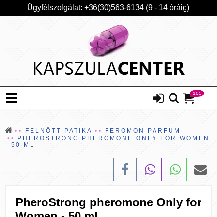
Ügyfélszolgálat: +36(30)563-6134 (9 - 14 óráig)
105
FELNŐTT PATIKA
FEROMON PARFÜM
PHEROSTRONG PHEROMONE ONLY FOR WOMEN
- 50 ML
PheroStrong pheromone Only for
Women - 50 ml