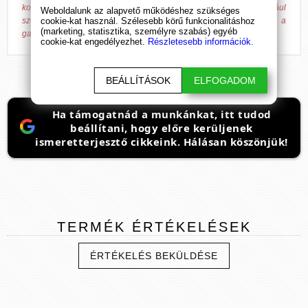
kommunikációs felületén tiszteletben tartja a fentiek jogforrásául
Weboldalunk az alapvető működéshez szükséges
cookie-kat használ. Szélesebb körű funkcionalitáshoz
szolgáló 37/2004. (IV. 26.) ESzCsM rendeletben írtakat, továbbá a
(marketing, statisztika, személyre szabás) egyéb
gazdasági versenyhivatali előírásokat.
cookie-kat engedélyezhet.
Részletesebb információk.
BEÁLLÍTÁSOK
ELFOGADOM
Ha támogatnád a munkánkat, itt tudod
beállítani, hogy előre kerüljenek
ismeretterjesztő cikkeink. Hálásan köszönjük!
TERMÉK
ÉRTÉKELÉSEK
ÉRTÉKELÉS BEKÜLDÉSE