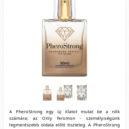
A PheroStrong egy új illatot mutat be a nők
számára: az Only feromon - személyiségünk
legmerészebb oldala előtt tiszteleg. A PheroStrong