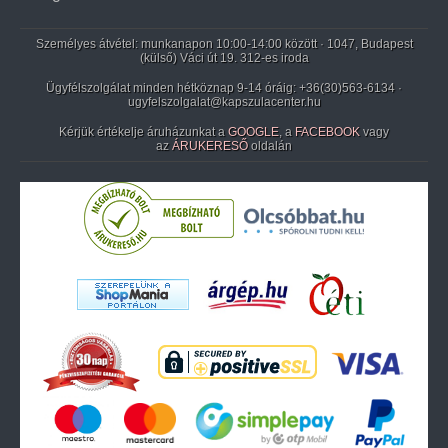
Személyes átvétel: munkanapon 10:00-14:00 között · 1047, Budapest
(külső) Váci út 19. 312-es iroda
Ügyfélszolgálat minden hétköznap 9-14 óráig:
+36(30)563-6134
·
ugyfelszolgalat@kapszulacenter.hu
Kérjük értékelje áruházunkat a
GOOGLE
, a
FACEBOOK
vagy
az
ÁRUKERESŐ
oldalán