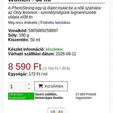
A PheroStrong egy új illatot mutat be a nők számára:
az Only feromon - személyiségünk legmerészebb
oldala előtt tis
Még nincs értékelés
|
Értékelés beküldése
Vonalkód:
5905669259897
Súly:
180 g
Kiszerelés:
50 ml
Készlet információ
:
készleten
Várható szállítási dátum
: 2026-08-11
8 590 Ft
( 6 764 Ft + ÁFA)
Egységár:
172 Ft / ml
KOSÁRBA
Várároljon
Gyors szállítás,
27.000 Ft felett
bizalommal!
biztonságos fizetés.
ingyenesen.