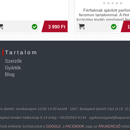
Férfiaknak ajánlott parfüm ex
feromon tartalommal. A Hot ter
kizárólag kiváló minőségű fero
alkalmaz
3 990 Ft
14 5
Tartalom
Szerzők
Gyártók
Blog
 átvétel: munkanapon 10:00-14:00 között · 1047, Budapest (külső) Váci út 19. 31
lgálat minden hétköznap 9-14 óráig:
+36(30)563-6134
· ugyfelszolgalat@kapszula
érjük értékelje áruházunkat a
GOOGLE
, a
FACEBOOK
vagy az
ÁRUKERESŐ
oldal