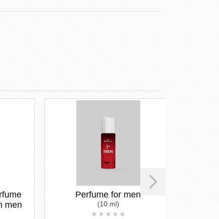
ume
Perfume for men
PAGANI 
men
(10 ml)