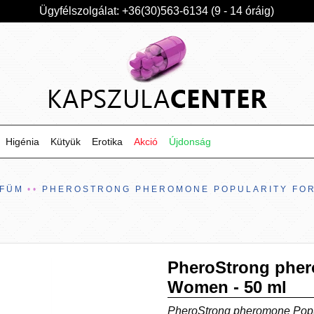
Ügyfélszolgálat: +36(30)563-6134 (9 - 14 óráig)
Higénia
Kütyük
Erotika
Akció
Újdonság
RFÜM
PHEROSTRONG PHEROMONE POPULARITY FOR
PheroStrong pher
Women - 50 ml
PheroStrong pheromone Popula