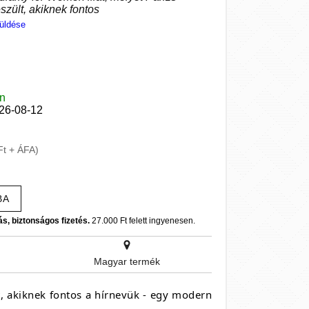
szült, akiknek fontos
üldése
en
026-08-12
Ft + ÁFA)
BA
ás, biztonságos fizetés.
27.000 Ft felett ingyenesen.
Magyar termék
t, akiknek fontos a hírnevük - egy modern