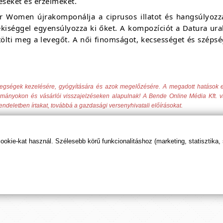
zéseket és érzelmeket.
Women újrakomponálja a ciprusos illatot és hangsúlyozza a
kiséggel egyensúlyozza ki őket. A kompozíciót a Datura ural
ölti meg a levegőt. A női finomságot, kecsességet és szépsé
tegségek kezelésére, gyógyítására és azok megelőzésére. A megadott hatások
yományokon és vásárlói visszajelzéseken alapulnak! A Bende Online Média Kft. v
rendeletben írtakat, továbbá a gazdasági versenyhivatali előírásokat.
kie-kat használ. Szélesebb körű funkcionalitáshoz (marketing, statisztika,
t tudod beállítani, hogy előre kerüljenek ismeretterje