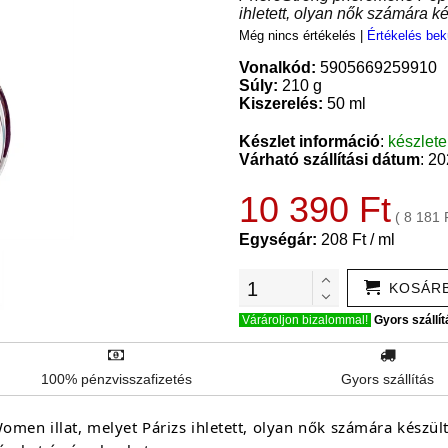
ihletett, olyan nők számára ké
Még nincs értékelés
|
Értékelés bek
Vonalkód:
5905669259910
Súly:
210 g
Kiszerelés:
50 ml
Készlet információ
:
készlet
Várható szállítási dátum
: 2
10 390 Ft
( 8 181 
Egységár:
208 Ft / ml
KOSÁR
Várároljon bizalommal!
Gyors szállít
100% pénzvisszafizetés
Gyors szállítás
en illat, melyet Párizs ihletett, olyan nők számára készül