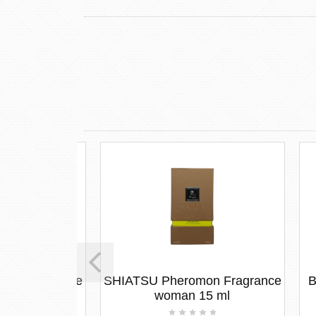
 Fragrance
SHIATSU Pheromon Fragrance
BUD
 ml
woman 15 ml