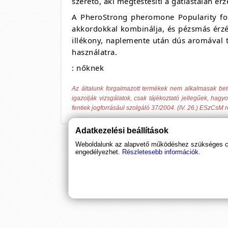
szerető, aki megtestesíti a gátlástalan ér
A PheroStrong pheromone Popularity for 
akkordokkal kombinálja, és pézsmás érzé
illékony, naplemente után dús aromával t
használatra.
: nőknek
Az általunk forgalmazott termékek nem alkalmasak be
igazolják vizsgálatok, csak tájékoztató jellegűek, hag
fentiek jogforrásául szolgáló 37/2004. (IV. 26.) ESzCsM 
Adatkezelési beállítások
Weboldalunk az alapvető működéshez szükséges coo
engedélyezhet.
Részletesebb információk.
Ha támogatnád a munkánkat, it