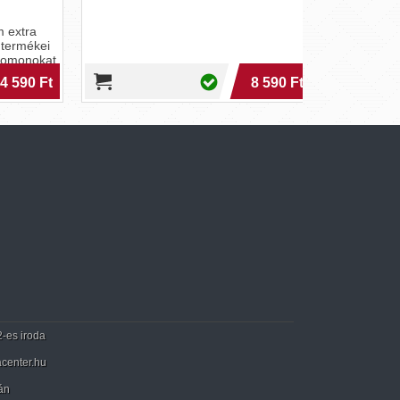
tra
mékei
monokat
90 Ft
8 590 Ft
2-es iroda
center.hu
án