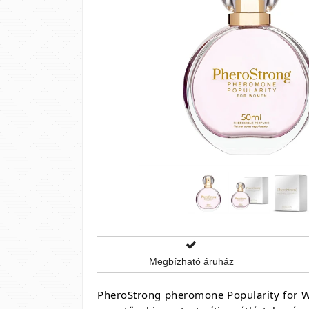
Megbízható áruház
PheroStrong pheromone Popularity for Wom