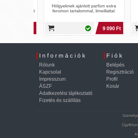
parfüm extra
Hölgyeknek ajánlott parfüm extra
illattal. A Hot
feromon tartalommal, limeillattal.
váló minőségű
18 290 Ft
9 090 Ft
Információk
Fiók
Rólunk
Belépés
Kapcsolat
Regisztráció
Impresszum
Profil
ÁSZF
Kosár
Adatkezelési tájékoztató
Fizetés és szállítás
Személyes
Ügyfélszo
K