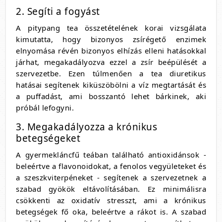
2. Segíti a fogyást
A pitypang tea összetételének korai vizsgálata
kimutatta, hogy bizonyos zsírégető enzimek
elnyomása révén bizonyos elhízás elleni hatásokkal
járhat, megakadályozva ezzel a zsír beépülését a
szervezetbe. Ezen túlmenően a tea diuretikus
hatásai segítenek kiküszöbölni a víz megtartását és
a puffadást, ami bosszantó lehet bárkinek, aki
próbál lefogyni.
3. Megakadályozza a krónikus
betegségeket
A gyermekláncfű teában található antioxidánsok -
beleértve a flavonoidokat, a fenolos vegyületeket és
a szeszkviterpéneket - segítenek a szervezetnek a
szabad gyökök eltávolításában. Ez minimálisra
csökkenti az oxidatív stresszt, ami a krónikus
betegségek fő oka, beleértve a rákot is. A szabad