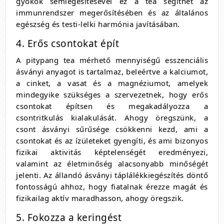
gyökök semlegesítésével ez a tea segíthet az
immunrendszer megerősítésében és az általános
egészség és testi-lelki harmónia javításában.
4. Erős csontokat épít
A pitypang tea mérhető mennyiségű esszenciális
ásványi anyagot is tartalmaz, beleértve a kalciumot,
a cinket, a vasat és a magnéziumot, amelyek
mindegyike szükséges a szervezetnek, hogy erős
csontokat építsen és megakadályozza a
csontritkulás kialakulását. Ahogy öregszünk, a
csont ásványi sűrűsége csökkenni kezd, ami a
csontokat és az ízületeket gyengíti, és ami bizonyos
fizikai aktivitás képtelenségét eredményezi,
valamint az életminőség alacsonyabb minőségét
jelenti. Az állandó ásványi táplálékkiegészítés döntő
fontosságú ahhoz, hogy fiatalnak érezze magát és
fizikailag aktív maradhasson, ahogy öregszik.
5. Fokozza a keringést