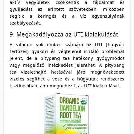
aktív vegyületek csökkentik a fájdalmat és
gyulladást az érintett szövetekben, miközben
segítik a keringés és a víz egyensúlyának
szabályozását.
9. Megakadályozza az UTI kialakulását
A világon sok ember számára az UTI (húgyúti
fertőzés) gyakori és végtelenül irritáló problémát
jelent, de a pitypang tea hatékony gyógymódot
vagy megelőző intézkedést jelenthet. A pitypang
tea vizelethajtó hatásával járó megnövekedett
vizelés segíthet a vese és a húgyutak rendszeres
tisztításában, ami megnehezíti az UTI kialakulását.