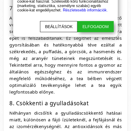
cookie-kat használ. Szélesebb körű funkcionalitáshoz
(marketing, statisztika, személyre szabás) egyéb
7. Javítja az emésztést
cookie-kat engedélyezhet.
Részletesebb információk.
A gyermekláncfűben található különböző
vegyületek vizelet- és hashajtó hatásúak, emellett
BEÁLLÍTÁSOK
ELFOGADOM
serkentik az emésztőrendszer működését és extra
epét is felszabadítanak. Ez segíthet az emésztés
gyorsításában és hatékonyabbá téve ezáltal a
székrekedés, a puffadás, a görcsök, a hasmenés és
még az aranyér tüneteinek megszüntetését is.
Tekintettel arra, hogy mennyire fontos a gyomor az
általános egészséghez és az immunrendszer
megfelelő működéséhez, a tea bélben végzett
optimalizáló tevékenysége lehet a tea egyik
legfontosabb előnye.
8. Csökkenti a gyulladásokat
Néhányan dicsőítik a gyulladáscsökkentő hatásai
miatt, különösen a fájó ízületeknél, a fejfájásnál és
az izomérzékenységnél. Az antioxidánsok és más