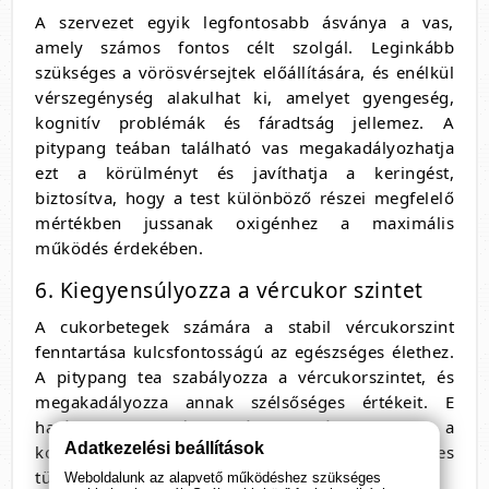
A szervezet egyik legfontosabb ásványa a vas,
amely számos fontos célt szolgál. Leginkább
szükséges a vörösvérsejtek előállítására, és enélkül
vérszegénység alakulhat ki, amelyet gyengeség,
kognitív problémák és fáradtság jellemez. A
pitypang teában található vas megakadályozhatja
ezt a körülményt és javíthatja a keringést,
biztosítva, hogy a test különböző részei megfelelő
mértékben jussanak oxigénhez a maximális
működés érdekében.
6. Kiegyensúlyozza a vércukor szintet
A cukorbetegek számára a stabil vércukorszint
fenntartása kulcsfontosságú az egészséges élethez.
A pitypang tea szabályozza a vércukorszintet, és
megakadályozza annak szélsőséges értékeit. E
hatásra vonatkozó kutatások korlátozottak, de a
Adatkezelési beállítások
korai eredmények nagyon biztatóak a diabéteszes
tünetek kezelésére.
Weboldalunk az alapvető működéshez szükséges