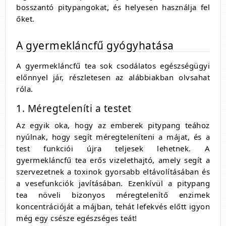
bosszantó pitypangokat, és helyesen használja fel
őket.
A gyermekláncfű gyógyhatása
A gyermekláncfű tea sok csodálatos egészségügyi
előnnyel jár, részletesen az alábbiakban olvsahat
róla.
1. Méregteleníti a testet
Az egyik oka, hogy az emberek pitypang teához
nyúlnak, hogy segít méregteleníteni a májat, és a
test funkciói újra teljesek lehetnek. A
gyermekláncfű tea erős vizelethajtó, amely segít a
szervezetnek a toxinok gyorsabb eltávolításában és
a vesefunkciók javításában. Ezenkívül a pitypang
tea növeli bizonyos méregtelenítő enzimek
koncentrációját a májban, tehát lefekvés előtt igyon
még egy csésze egészséges teát!