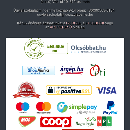
(külső) Váci út 19. 312-es iroda
Ügyfélszolgálat minden hétköznap 9-14 óráig:
+36(30)563-6134
·
ugyfelszolgalat@kapszulacenter.hu
Kérjük értékelje áruházunkat a
GOOGLE
, a
FACEBOOK
vagy
az
ÁRUKERESŐ
oldalán