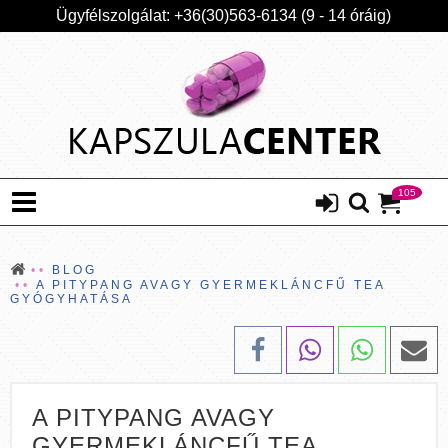
Ügyfélszolgálat: +36(30)563-6134 (9 - 14 óráig)
105
BLOG
A PITYPANG AVAGY GYERMEKLÁNCFŰ TEA
GYÓGYHATÁSA
A PITYPANG AVAGY
GYERMEKLÁNCFŰ TEA