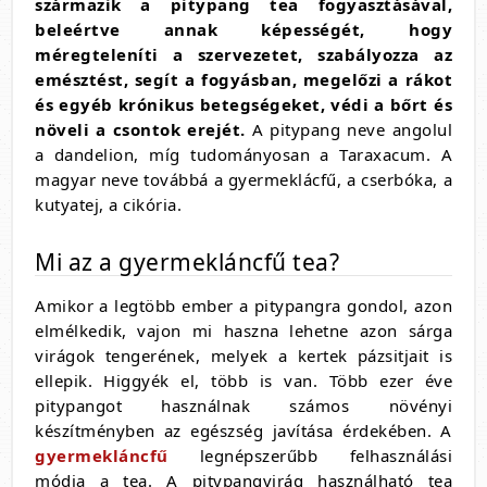
származik a pitypang tea fogyasztásával,
beleértve annak képességét, hogy
méregteleníti a szervezetet, szabályozza az
emésztést, segít a fogyásban, megelőzi a rákot
és egyéb krónikus betegségeket, védi a bőrt és
növeli a csontok erejét.
A pitypang neve angolul
a dandelion, míg tudományosan a Taraxacum. A
magyar neve továbbá a gyermeklácfű, a cserbóka, a
kutyatej, a cikória.
Mi az a gyermekláncfű tea?
Amikor a legtöbb ember a pitypangra gondol, azon
elmélkedik, vajon mi haszna lehetne azon sárga
virágok tengerének, melyek a kertek pázsitjait is
ellepik. Higgyék el, több is van. Több ezer éve
pitypangot használnak számos növényi
készítményben az egészség javítása érdekében. A
gyermekláncfű
legnépszerűbb felhasználási
módja a tea. A pitypangvirág használható tea