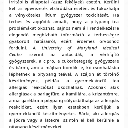
irritábilis állapotai (azaz fekélyek) esetén. Kerülni
kell az epevezeték elzáródása esetén, és fokozhatja
a vényköteles lítium gyógyszer toxicitását. Ha
terhes és aggódik amiatt, hogy a pitypang tea
problémákat okozhat, sajnos nem áll rendelkezésre
elegendő megbízható információ a terhességre
gyakorolt hatásairól, ezért érdemes orvoshoz
fordulni. A
University of Maryland Medical
Center
szerint az antacidák, a vérhígító
gyógyszerek, a cipro, a cukorbetegség gyógyszere
és bármi, ami a májban bomlik le, kölcsönhatásba
léphetnek a pitypang teával. A szájon át történő
készítmények, például a gyermekláncfű tea
allergiás reakciókat okozhatnak. Azoknak akik
allergiásak a parlagfűre, a kamillára, a krizantémre,
a margarétára a pitypang súlyosbíthatja az allergiás
reakciókat, ezért ilyen esetekben kerüljük a
gyermekláncfű készítményeket. Bárki, aki allergiás
a jódra vagy a latexre, szintén el kell kerülnie a
pitypang készítményeket.