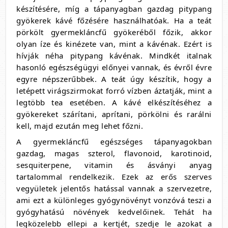
készítésére, míg a tápanyagban gazdag pitypang
gyökerek kávé főzésére használhatóak. Ha a teát
pörkölt gyermekláncfű gyökeréből főzik, akkor
olyan íze és kinézete van, mint a kávénak. Ezért is
hívják néha pitypang kávénak. Mindkét italnak
hasonló egészségügyi előnyei vannak, és évről évre
egyre népszerűbbek. A teát úgy készítik, hogy a
letépett virágszirmokat forró vízben áztatják, mint a
legtöbb tea esetében. A kávé elkészítéséhez a
gyökereket szárítani, aprítani, pörkölni és rarálni
kell, majd ezután meg lehet főzni.
A gyermekláncfű egészséges tápanyagokban
gazdag, magas szterol, flavonoid, karotinoid,
sesquiterpene, vitamin és ásványi anyag
tartalommal rendelkezik. Ezek az erős szerves
vegyületek jelentős hatással vannak a szervezetre,
ami ezt a különleges gyógynövényt vonzóvá teszi a
gyógyhatású növények kedvelőinek. Tehát ha
legközelebb ellepi a kertjét, szedje le azokat a