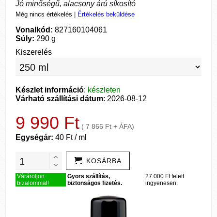
Jó minőségű, alacsony árú síkosító
Még nincs értékelés
|
Értékelés beküldése
Vonalkód:
827160104061
Súly:
290 g
Kiszerelés
Készlet információ
:
készleten
Várható szállítási dátum
: 2026-08-12
9 990 Ft
( 7 866 Ft + ÁFA)
Egységár:
40 Ft / ml
KOSÁRBA
Várároljon
Gyors szállítás,
27.000 Ft felett
bizalommal!
biztonságos fizetés.
ingyenesen.