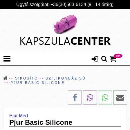
Ügyfélszolgálat: +36(30)563-6134 (9 - 14 óráig)
105
SIKOSÍTÓ
SZILIKONBÁZISÚ
PJUR BASIC SILICONE
Pjur Med
Pjur Basic Silicone