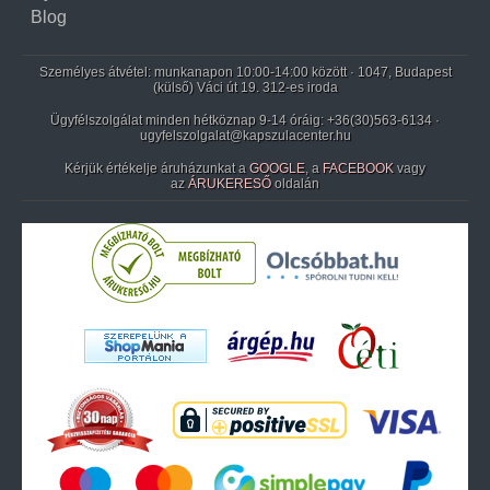
Blog
Személyes átvétel: munkanapon 10:00-14:00 között · 1047, Budapest
(külső) Váci út 19. 312-es iroda
Ügyfélszolgálat minden hétköznap 9-14 óráig:
+36(30)563-6134
·
ugyfelszolgalat@kapszulacenter.hu
Kérjük értékelje áruházunkat a
GOOGLE
, a
FACEBOOK
vagy
az
ÁRUKERESŐ
oldalán