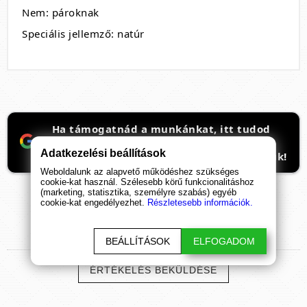
Nem: pároknak
Speciális jellemző: natúr
Ha támogatnád a munkánkat, itt tudod
beállítani, hogy előre kerüljenek
Adatkezelési beállítások
ismeretterjesztő cikkeink. Hálásan köszönjük!
Weboldalunk az alapvető működéshez szükséges
cookie-kat használ. Szélesebb körű funkcionalitáshoz
(marketing, statisztika, személyre szabás) egyéb
cookie-kat engedélyezhet.
Részletesebb információk.
TERMÉK
ÉRTÉKELÉSEK
BEÁLLÍTÁSOK
ELFOGADOM
ÉRTÉKELÉS BEKÜLDÉSE