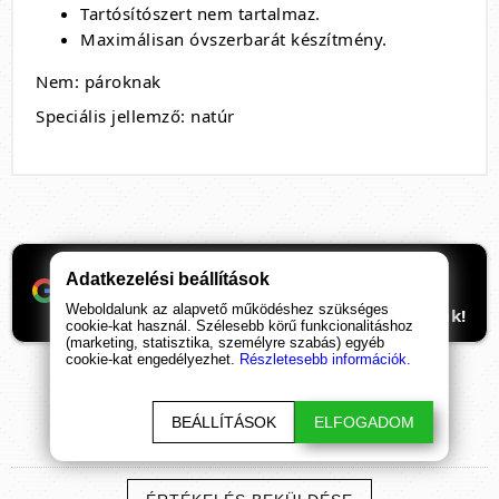
Tartósítószert nem tartalmaz.
Maximálisan óvszerbarát készítmény.
Nem: pároknak
Speciális jellemző: natúr
Ha támogatnád a munkánkat, itt tudod
Adatkezelési beállítások
beállítani, hogy előre kerüljenek
Weboldalunk az alapvető működéshez szükséges
ismeretterjesztő cikkeink. Hálásan köszönjük!
cookie-kat használ. Szélesebb körű funkcionalitáshoz
(marketing, statisztika, személyre szabás) egyéb
cookie-kat engedélyezhet.
Részletesebb információk.
BEÁLLÍTÁSOK
ELFOGADOM
TERMÉK
ÉRTÉKELÉSEK