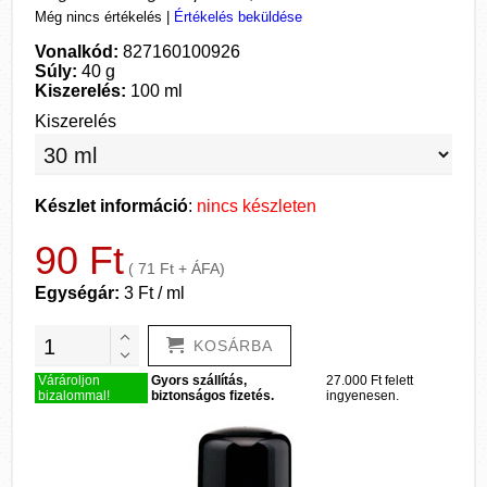
Még nincs értékelés
|
Értékelés beküldése
Vonalkód:
827160100926
Súly:
40 g
Kiszerelés:
100 ml
Kiszerelés
Készlet információ
:
nincs készleten
90 Ft
( 71 Ft + ÁFA)
Egységár:
3 Ft / ml
KOSÁRBA
Várároljon
Gyors szállítás,
27.000 Ft felett
bizalommal!
biztonságos fizetés.
ingyenesen.