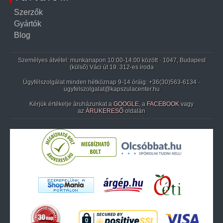
Szerzők
Gyártók
Blog
Személyes átvétel: munkanapon 10:00-14:00 között · 1047, Budapest
(külső) Váci út 19. 312-es iroda
Ügyfélszolgálat minden hétköznap 9-14 óráig:
+36(30)563-6134
·
ugyfelszolgalat@kapszulacenter.hu
Kérjük értékelje áruházunkat a
GOOGLE
, a
FACEBOOK
vagy
az
ÁRUKERESŐ
oldalán