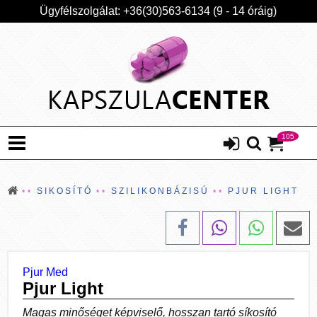
Ügyfélszolgálat: +36(30)563-6134 (9 - 14 óráig)
105
SIKOSÍTÓ
SZILIKONBÁZISÚ
PJUR LIGHT
Pjur Med
Pjur Light
Magas minőséget képviselő, hosszan tartó síkosító