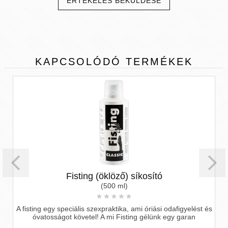
ÉRTÉKELÉS BEKÜLDÉSE
KAPCSOLÓDÓ
TERMÉKEK
Fisting (öklöző) síkosító
(500 ml)
A fisting egy speciális szexpraktika, ami óriási odafigyelést és
óvatosságot követel! A mi Fisting gélünk egy garan