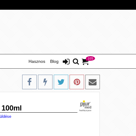
105
Hasznos
Blog
 100ml
üldése