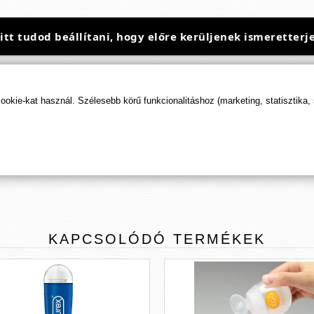
t tudod beállítani, hogy előre kerüljenek ismeretterje
kie-kat használ. Szélesebb körű funkcionalitáshoz (marketing, statisztika,
TERMÉK
ÉRTÉKELÉSEK
ÉRTÉKELÉS BEKÜLDÉSE
KAPCSOLÓDÓ
TERMÉKEK