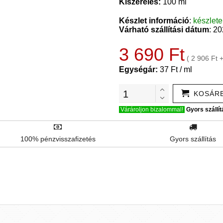
Kiszerelés:
100 ml
Készlet információ
:
készlet
Várható szállítási dátum
: 2
3 690 Ft
( 2 906 Ft 
Egységár:
37 Ft / ml
KOSÁR
Várároljon bizalommal!
Gyors szállít
100% pénzvisszafizetés
Gyors szállítás