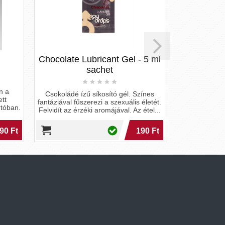
Chocolate Lubricant Gel - 5 ml
SLID
sachet
n a
Vízbázisú csóká
Csokoládé ízű síkosító gél. Színes
ett
és kellem
fantáziával fűszerezi a szexuális életét.
rtóban.
Természete
Felvidít az érzéki aromájával. Az étel...
90 Ft
190 Ft