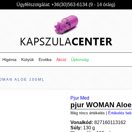
Ügyfélszolgálat: +36(30)563-6134 (9 - 14 óráig)
Higénia
Kütyük
Erotika
Akció
Újdonság
OMAN ALOE 100ML
Pjur Med
pjur WOMAN Aloe
Még nincs értékelés
|
Értékelés bek
Vonalkód:
827160113162
Súly:
130 g