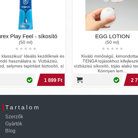
rex Play Feel - síkosító
EGG LOTION
(50 ml)
(50 ml)
 klasszikus! Ideális kezdőknek és
Kiváló minőségű, kimondotta
andó használatra is. Vízbázisú,
TENGA tojásokhoz kifejleszt
d, selymes tapintást biztosító, sí
vízbázisú síkosító, tojás alakú ta
Könnyen lem...
1 899 Ft
2 7
Tartalom
Szerzők
Gyártók
Blog