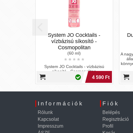
System JO Cocktails -
Du
vízbázisú síkosító -
Cosmopolitan
(60 ml)
A nagy
áll
könnye
System JO Cocktails - vízbázisú
síkosító - Cosmopolitan
4 590 Ft
Információk
Fiók
Rólunk
Belépés
Kapcsolat
Regisztráció
Impresszum
Profil
ÁSZF
Kosár