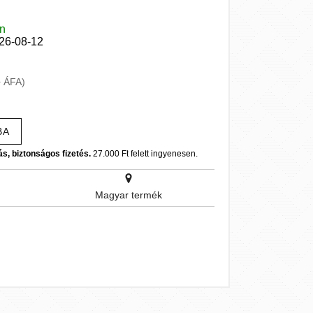
en
026-08-12
+ ÁFA)
BA
ás, biztonságos fizetés.
27.000 Ft felett ingyenesen.
Magyar termék