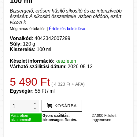
100 ml
Bizsergető, erősen hűsítő síkosító és az intenzívebb
érzésért. A síkosító összetétele vízben oldódó, ezért
vízzel k
Még nincs értékelés
|
Értékelés beküldése
Vonalkód:
4042342007299
Súly:
120 g
Kiszerelés:
100 ml
Készlet információ
:
készleten
Várható szállítási dátum
: 2026-08-12
5 490 Ft
( 4 323 Ft + ÁFA)
Egységár:
55 Ft / ml
KOSÁRBA
Várároljon
Gyors szállítás,
27.000 Ft felett
bizalommal!
biztonságos fizetés.
ingyenesen.