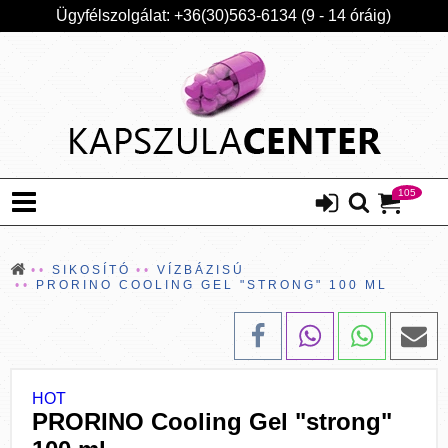
Ügyfélszolgálat: +36(30)563-6134 (9 - 14 óráig)
105
SIKOSÍTÓ
VÍZBÁZISÚ
PRORINO COOLING GEL "STRONG" 100 ML
HOT
PRORINO Cooling Gel "strong"