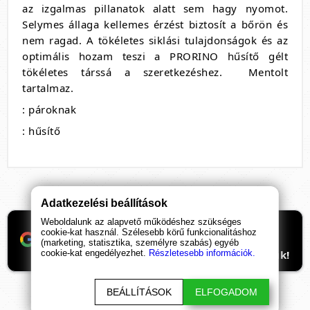
az izgalmas pillanatok alatt sem hagy nyomot.
Selymes állaga kellemes érzést biztosít a bőrön és
nem ragad. A tökéletes siklási tulajdonságok és az
optimális hozam teszi a PRORINO hűsítő gélt
tökéletes társsá a szeretkezéshez.
Mentolt
tartalmaz.
: pároknak
: hűsítő
Adatkezelési beállítások
Weboldalunk az alapvető működéshez szükséges
Ha támogatnád a munkánkat, itt tudod
cookie-kat használ. Szélesebb körű funkcionalitáshoz
beállítani, hogy előre kerüljenek
(marketing, statisztika, személyre szabás) egyéb
cookie-kat engedélyezhet.
Részletesebb információk.
ismeretterjesztő cikkeink. Hálásan köszönjük!
BEÁLLÍTÁSOK
ELFOGADOM