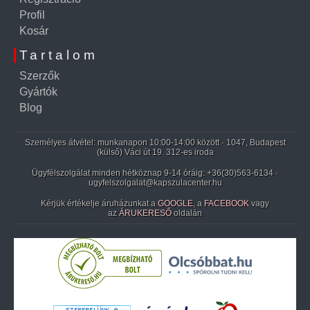
Profil
Kosár
Tartalom
Szerzők
Gyártók
Blog
Személyes átvétel: munkanapon 10:00-14:00 között · 1047, Budapest
(külső) Váci út 19. 312-es iroda
Ügyfélszolgálat minden hétköznap 9-14 óráig:
+36(30)563-6134
·
ugyfelszolgalat@kapszulacenter.hu
Kérjük értékelje áruházunkat a
GOOGLE
, a
FACEBOOK
vagy
az
ÁRUKERESŐ
oldalán