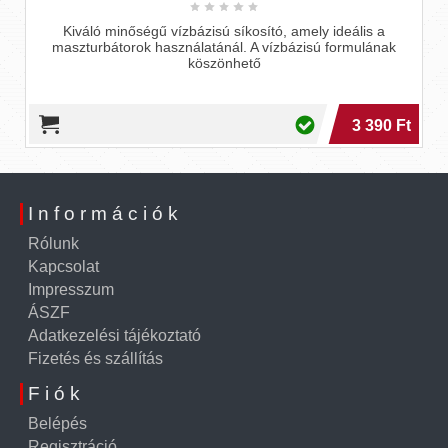
Kiváló minőségű vízbázisú síkosító, amely ideális a
maszturbátorok használatánál. A vízbázisú formulának
köszönhető
3 390 Ft
Információk
Rólunk
Kapcsolat
Impresszum
ÁSZF
Adatkezelési tájékoztató
Fizetés és szállítás
Fiók
Belépés
Regisztráció