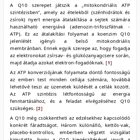
A Q10 szerepet játszik a „mitokondriális ATP
szintézisben”, amely az ételekből (szénhidrátok és
zsírok) nyert energia átalakítása a sejtek számára
használható energiává (adenozin-trifoszfátnak -
ATP). Ez az átalakítási folyamat a koenzim Q10
jelenlétét igényli a belső mitokondriális
membránban. Ennek egyik szerepe az, hogy fogadja
az elektronokat zsírsav- és glükózanyagcsere során,
majd átadja azokat elektron-fogadóknak. [
1
]
Az ATP konverziójának folyamata döntő fontosságú
az emberi test minden cellája szémára, továbbá
lehetővé teszi az üzenetek küldését a cellák között.
Az ATP szintézis létfontosságú az energia
fenntartásához, és a feladat elvégzéséhez Q10
szükséges. [
2
]
A Q10 még csökkentheti az edzésekhez kapcsolódó
konkrét fáradtságot. Három különálló, kettős-vak,
placebo-kontrollos, emberben végzett vizsgálat
kimutatta, hogy a Q10 kiegészítésével javult a