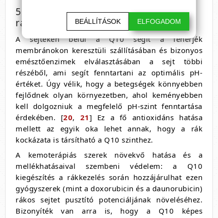
5. Segít az optimális pH-szintben és a
rák leküzdésében
BEÁLLÍTÁSOK
ELFOGADOM
A sejteken belül a Q10 segít a fehérjék
membránokon keresztüli szállításában és bizonyos
emésztőenzimek elválasztásában a sejt többi
részéből, ami segít fenntartani az optimális pH-
értéket. Úgy vélik, hogy a betegségek könnyebben
fejlődnek olyan környezetben, ahol keményebben
kell dolgozniuk a megfelelő pH-szint fenntartása
érdekében. [
20
,
21
] Ez a fő antioxidáns hatása
mellett az egyik oka lehet annak, hogy a rák
kockázata is társítható a Q10 szinthez.
A kemoterápiás szerek növekvő hatása és a
mellékhatásaival szembeni védelem: a Q10
kiegészítés a rákkezelés során hozzájárulhat ezen
gyógyszerek (mint a doxorubicin és a daunorubicin)
rákos sejtet pusztító potenciáljának növeléséhez.
Bizonyíték van arra is, hogy a Q10 képes