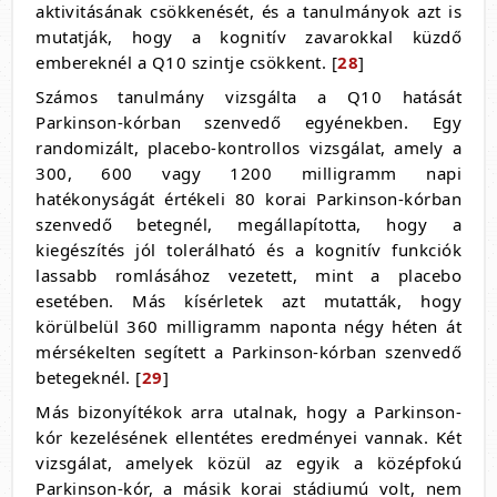
aktivitásának csökkenését, és a tanulmányok azt is
mutatják, hogy a kognitív zavarokkal küzdő
embereknél a Q10 szintje csökkent. [
28
]
Számos tanulmány vizsgálta a Q10 hatását
Parkinson-kórban szenvedő egyénekben. Egy
randomizált, placebo-kontrollos vizsgálat, amely a
300, 600 vagy 1200 milligramm napi
hatékonyságát értékeli 80 korai Parkinson-kórban
szenvedő betegnél, megállapította, hogy a
kiegészítés jól tolerálható és a kognitív funkciók
lassabb romlásához vezetett, mint a placebo
esetében. Más kísérletek azt mutatták, hogy
körülbelül 360 milligramm naponta négy héten át
mérsékelten segített a Parkinson-kórban szenvedő
betegeknél. [
29
]
Más bizonyítékok arra utalnak, hogy a Parkinson-
kór kezelésének ellentétes eredményei vannak. Két
vizsgálat, amelyek közül az egyik a középfokú
Parkinson-kór, a másik korai stádiumú volt, nem