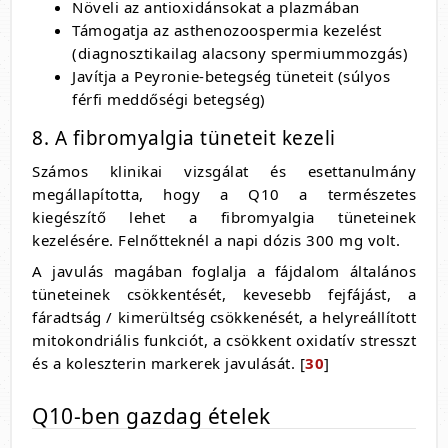
Növeli az antioxidánsokat a plazmában
Támogatja az asthenozoospermia kezelést
(diagnosztikailag alacsony spermiummozgás)
Javítja a Peyronie-betegség tüneteit (súlyos
férfi meddőségi betegség)
8. A fibromyalgia tüneteit kezeli
Számos klinikai vizsgálat és esettanulmány
megállapította, hogy a Q10 a természetes
kiegészítő lehet a fibromyalgia tüneteinek
kezelésére. Felnőtteknél a napi dózis 300 mg volt.
A javulás magában foglalja a fájdalom általános
tüneteinek csökkentését, kevesebb fejfájást, a
fáradtság / kimerültség csökkenését, a helyreállított
mitokondriális funkciót, a csökkent oxidatív stresszt
és a koleszterin markerek javulását. [
30
]
Q10-ben gazdag ételek