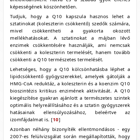
képességének köszönhetően.
Tudjuk, hogy a Q10 kapszula hasznos lehet a
sztatinokat (koleszterin csökkentő) szedők számára,
mivel csökkentheti a gyakorta okozott
mellékhatásokat. A sztatinokat a májban lévő
enzimek csökkentésére használják, ami nemcsak
csökkenti a koleszterin termelését, hanem tovább
csökkenti a Q10 természetes termelését.
Lehetséges, hogy a Q10 kölcsönhatásba léphet a
lipidcsökkentő gyógyszerekkel, amelyek gátolják a
HMG-CoA reduktáz, a koleszterin és a koenzim Q10
bioszintézis kritikus enzimének aktivitását. A Q10
kiegészítése gyakran ajánlott a természetes szintek
optimális helyreállításához és a sztatin gyógyszerek
hatásainak ellensúlyozásához, beleértve az
izomfájdalmat is. [
10
]
Azonban néhány bizonyíték ellentmondásos - egy
2007-es felülvizsgálat során megállapították, hogy