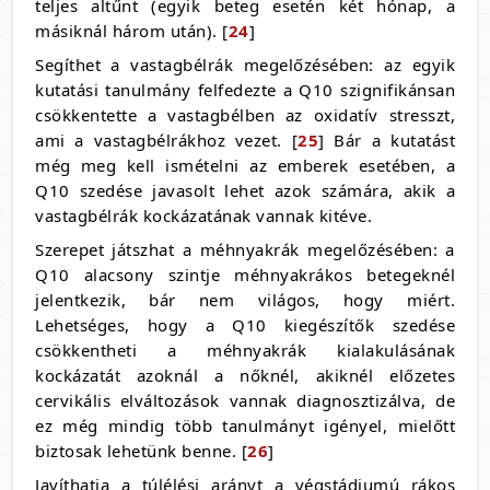
teljes altűnt (egyik beteg esetén két hónap, a
másiknál három után). [
24
]
Segíthet a vastagbélrák megelőzésében: az egyik
kutatási tanulmány felfedezte a Q10 szignifikánsan
csökkentette a vastagbélben az oxidatív stresszt,
ami a vastagbélrákhoz vezet. [
25
] Bár a kutatást
még meg kell ismételni az emberek esetében, a
Q10 szedése javasolt lehet azok számára, akik a
vastagbélrák kockázatának vannak kitéve.
Szerepet játszhat a méhnyakrák megelőzésében: a
Q10 alacsony szintje méhnyakrákos betegeknél
jelentkezik, bár nem világos, hogy miért.
Lehetséges, hogy a Q10 kiegészítők szedése
csökkentheti a méhnyakrák kialakulásának
kockázatát azoknál a nőknél, akiknél előzetes
cervikális elváltozások vannak diagnosztizálva, de
ez még mindig több tanulmányt igényel, mielőtt
biztosak lehetünk benne. [
26
]
Javíthatja a túlélési arányt a végstádiumú rákos