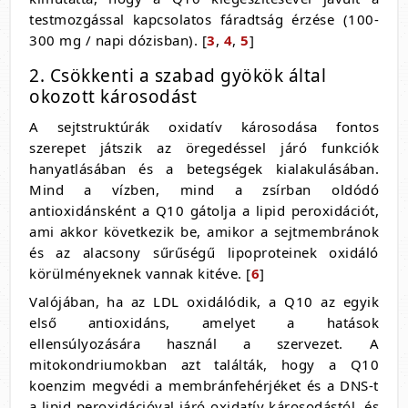
testmozgással kapcsolatos fáradtság érzése (100-
300 mg / napi dózisban). [
3
,
4
,
5
]
2. Csökkenti a szabad gyökök által
okozott károsodást
A sejtstruktúrák oxidatív károsodása fontos
szerepet játszik az öregedéssel járó funkciók
hanyatlásában és a betegségek kialakulásában.
Mind a vízben, mind a zsírban oldódó
antioxidánsként a Q10 gátolja a lipid peroxidációt,
ami akkor következik be, amikor a sejtmembránok
és az alacsony sűrűségű lipoproteinek oxidáló
körülményeknek vannak kitéve. [
6
]
Valójában, ha az LDL oxidálódik, a Q10 az egyik
első antioxidáns, amelyet a hatások
ellensúlyozására használ a szervezet. A
mitokondriumokban azt találták, hogy a Q10
koenzim megvédi a membránfehérjéket és a DNS-t
a lipid peroxidációval járó oxidatív károsodástól, és