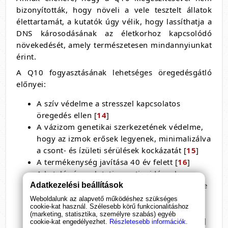
bizonyították, hogy növeli a vele tesztelt állatok
élettartamát, a kutatók úgy vélik, hogy lassíthatja a
DNS károsodásának az életkorhoz kapcsolódó
növekedését, amely természetesen mindannyiunkat
érint.
A Q10 fogyasztásának lehetséges öregedésgátló
előnyei:
A szív védelme a stresszel kapcsolatos
öregedés ellen [
14
]
A vázizom genetikai szerkezetének védelme,
hogy az izmok erősek legyenek, minimalizálva
a csont- és ízületi sérülések kockázatát [
15
]
A termékenység javítása 40 év felett [
16
]
A kataláz és a glutation antioxidánsok
fokozott aktivitása a sejtmembránok védelme
Adatkezelési beállítások
érdekében a szabadgyök okozta károsodása
Weboldalunk az alapvető működéshez szükséges
cookie-kat használ. Szélesebb körű funkcionalitáshoz
ellen [
17
,
18
]
(marketing, statisztika, személyre szabás) egyéb
Csökkent UV-károsodás (helyi krémként) [
19
]
cookie-kat engedélyezhet.
Részletesebb információk.