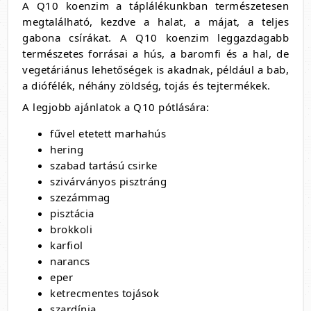
A Q10 koenzim a táplálékunkban természetesen
megtalálható, kezdve a halat, a májat, a teljes
gabona csírákat. A Q10 koenzim leggazdagabb
természetes forrásai a hús, a baromfi és a hal, de
vegetáriánus lehetőségek is akadnak, például a bab,
a diófélék, néhány zöldség, tojás és tejtermékek.
A legjobb ajánlatok a Q10 pótlására:
fűvel etetett marhahús
hering
szabad tartású csirke
szivárványos pisztráng
szezámmag
pisztácia
brokkoli
karfiol
narancs
eper
ketrecmentes tojások
szardínia