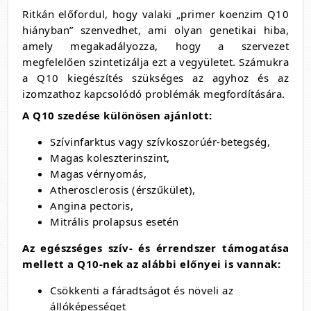
Ritkán előfordul, hogy valaki „primer koenzim Q10
hiányban” szenvedhet, ami olyan genetikai hiba,
amely megakadályozza, hogy a szervezet
megfelelően szintetizálja ezt a vegyületet. Számukra
a Q10 kiegészítés szükséges az agyhoz és az
izomzathoz kapcsolódó problémák megfordítására.
A Q10 szedése különösen ajánlott:
Szívinfarktus vagy szívkoszorúér-betegség,
Magas koleszterinszint,
Magas vérnyomás,
Atherosclerosis (érszűkület),
Angina pectoris,
Mitrális prolapsus esetén
Az egészséges szív- és érrendszer támogatása
mellett a Q10-nek az alábbi előnyei is vannak:
Csökkenti a fáradtságot és növeli az
állóképességet