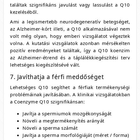
találtak szignifikáns javulást vagy lassulást a Q10
kezeléséből.
Ami a legismertebb neurodegeneratív betegséget,
az Alzheimer-kórt illeti, a Q10 alkalmazásával nem
volt még olyan, hogy emberi vizsgálatot végeztek
volna. A kutatási vizsgálatok azonban mérsékelten
pozitív eredményeket találtak, így a Q10 koenzim
az Alzheimer-étrend és a táplálékkiegészítési terv
lehetséges kiegészítésévé vált.
7. Javíthatja a férfi meddőséget
Lehetséges Q10 segíthet a férfiak termékenységi
problémáinak javításában. A klinikai vizsgálatokban
a Coenzyme Q10 szignifikánsan:
Javítja a spermiumok mozgékonyságát
Növeli a megtermékenyítés arányát
Növeli a sperma számát
Javítja a sperma morfológiáját (méret / forma)