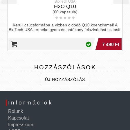
Tenmag
Bioaktív Q10 Ubiquinol
mag Bioaktív Q10 Ubiquinol energiaforrás a sejtek
, segítve a szervek optimális működését a hatékony
Kerülj csú
felszívódásnak köszönhetően.
BioTech USA t
10 990 Ft
HOZZÁSZÓLÁSOK
ÚJ HOZZÁSZÓLÁS
Információk
Rólunk
Kapcsolat
Impresszum