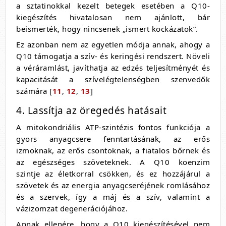
a sztatinokkal kezelt betegek esetében a Q10-
kiegészítés hivatalosan nem ajánlott, bár
beismerték, hogy nincsenek „ismert kockázatok”.
Ez azonban nem az egyetlen módja annak, ahogy a
Q10 támogatja a szív- és keringési rendszert. Növeli
a véráramlást, javíthatja az edzés teljesítményét és
kapacitását a szívelégtelenségben szenvedők
számára [
11
,
12
,
13
]
4. Lassítja az öregedés hatásait
A mitokondriális ATP-szintézis fontos funkciója a
gyors anyagcsere fenntartásának, az erős
izmoknak, az erős csontoknak, a fiatalos bőrnek és
az egészséges szöveteknek. A Q10 koenzim
szintje az életkorral csökken, és ez hozzájárul a
szövetek és az energia anyagcseréjének romlásához
és a szervek, így a máj és a szív, valamint a
vázizomzat degenerációjához.
Annak ellenére, hogy a Q10 kiegészítésével nem