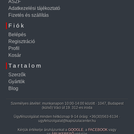
ÁSZF
Adatkezelési tájékoztató
Fizetés és szállítás
Fiók
Belépés
Regisztráció
Profil
Kosár
Tartalom
Szerzők
Gyártók
Blog
Személyes átvétel: munkanapon 10:00-14:00 között · 1047, Budapest
(külső) Váci út 19. 312-es iroda
Ügyfélszolgálat minden hétköznap 9-14 óráig:
+36(30)563-6134
·
ugyfelszolgalat@kapszulacenter.hu
Kérjük értékelje áruházunkat a
GOOGLE
, a
FACEBOOK
vagy