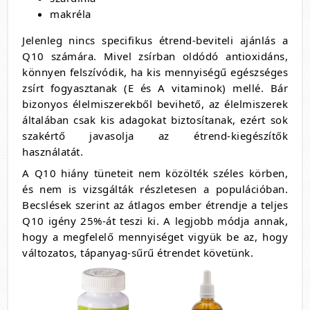
makréla
Jelenleg nincs specifikus étrend-beviteli ajánlás a
Q10 számára. Mivel zsírban oldódó antioxidáns,
könnyen felszívódik, ha kis mennyiségű egészséges
zsírt fogyasztanak (E és A vitaminok) mellé. Bár
bizonyos élelmiszerekből bevihető, az élelmiszerek
általában csak kis adagokat biztosítanak, ezért sok
szakértő javasolja az étrend-kiegészítők
használatát.
A Q10 hiány tüneteit nem közölték széles körben,
és nem is vizsgálták részletesen a populációban.
Becslések szerint az átlagos ember étrendje a teljes
Q10 igény 25%-át teszi ki. A legjobb módja annak,
hogy a megfelelő mennyiséget vigyük be az, hogy
változatos, tápanyag-sűrű étrendet követünk.