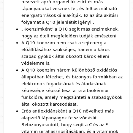
nevezett apró organellák zsírt és más
tápanyagokat vesznek fel, és felhasználható
energiaforrásokká alakítják. Ez az átalakítási
folyamat a Q10 jelenlétét igényli.
„Koenzimként” a Q10 segít más enzimeknek,
hogy az ételt megfelelően tudják emészteni.
A Q10 koenzim nem csak a sejtenergia
előállításához szükséges, hanem a káros
szabad gyökök által okozott károk elleni
védelemre is.
A Q10 koenzim három különböző oxidációs
állapotban létezhet, és bizonyos formákban az
elektronok fogadásának és átadásának
képessége képssé teszi arra a biokémiai
funkcióra, amely megszünteti a szabadgyökök
által okozott károsodását.
Erős antioxidánsként a Q10 növelheti más
alapvető tápanyagok felszívódását.
Bebizonyosodott, hogy segít a C és az E-
vitamin újrahasznosításában, és a vitaminok,