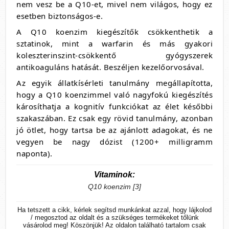
nem vesz be a Q10-et, mivel nem világos, hogy ez
esetben biztonságos-e.
A Q10 koenzim kiegészítők csökkenthetik a
sztatinok, mint a warfarin és más gyakori
koleszterinszint-csökkentő gyógyszerek
antikoaguláns hatását. Beszéljen kezelőorvosával.
Az egyik állatkísérleti tanulmány megállapította,
hogy a Q10 koenzimmel való nagyfokú kiegészítés
károsíthatja a kognitív funkciókat az élet későbbi
szakaszában. Ez csak egy rövid tanulmány, azonban
jó ötlet, hogy tartsa be az ajánlott adagokat, és ne
vegyen be nagy dózist (1200+ milligramm
naponta).
Vitaminok:
Q10 koenzim [3]
Ha tetszett a cikk, kérlek segítsd munkánkat azzal, hogy lájkolod
/ megosztod az oldalt és a szükséges termékeket tőlünk
vásárolod meg! Köszönjük! Az oldalon található tartalom csak