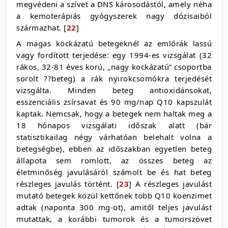
megvédeni a szívet a DNS károsodástól, amely néha
a kemoterápiás gyógyszerek nagy dózisaiból
származhat. [
22
]
A magas kockázatú betegeknél az emlőrák lassú
vagy fordított terjedése: egy 1994-es vizsgálat (32
rákos, 32-81 éves korú, „nagy kockázatú” csoportba
sorolt ??beteg) a rák nyirokcsomókra terjedését
vizsgálta. Minden beteg antioxidánsokat,
esszenciális zsírsavat és 90 mg/nap Q10 kapszulát
kaptak. Nemcsak, hogy a betegek nem haltak meg a
18 hónapos vizsgálati időszak alatt (bár
statisztikailag négy várhatóan belehalt volna a
betegségbe), ebben az időszakban egyetlen beteg
állapota sem romlott, az összes beteg az
életminőség javulásáról számolt be és hat beteg
részleges javulás történt. [
23
] A részleges javulást
mutató betegek közül kettőnek több Q10 koenzimet
adtak (naponta 300 mg-ot), amitől teljes javulást
mutattak, a korábbi tumorok és a tumorszövet