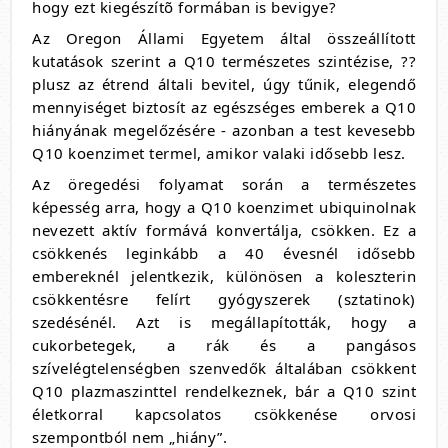
hogy ezt kiegészítõ formában is bevigye?
Az Oregon Állami Egyetem által összeállított
kutatások szerint a Q10 természetes szintézise, ??
plusz az étrend általi bevitel, úgy tűnik, elegendő
mennyiséget biztosít az egészséges emberek a Q10
hiányának megelőzésére - azonban a test kevesebb
Q10 koenzimet termel, amikor valaki idősebb lesz.
Az öregedési folyamat során a természetes
képesség arra, hogy a Q10 koenzimet ubiquinolnak
nevezett aktív formává konvertálja, csökken. Ez a
csökkenés leginkább a 40 évesnél idősebb
embereknél jelentkezik, különösen a koleszterin
csökkentésre felírt gyógyszerek (sztatinok)
szedésénél. Azt is megállapították, hogy a
cukorbetegek, a rák és a pangásos
szívelégtelenségben szenvedők általában csökkent
Q10 plazmaszinttel rendelkeznek, bár a Q10 szint
életkorral kapcsolatos csökkenése orvosi
szempontból nem „hiány”.