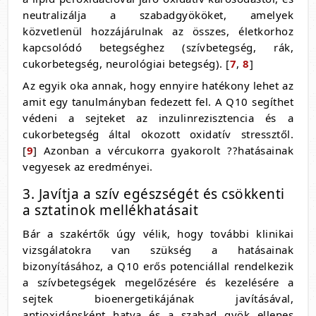
neutralizálja a szabadgyököket, amelyek
közvetlenül hozzájárulnak az összes, életkorhoz
kapcsolódó betegséghez (szívbetegség, rák,
cukorbetegség, neurológiai betegség). [
7
,
8
]
Az egyik oka annak, hogy ennyire hatékony lehet az
amit egy tanulmányban fedezett fel. A Q10 segíthet
védeni a sejteket az inzulinrezisztencia és a
cukorbetegség által okozott oxidatív stressztől.
[
9
] Azonban a vércukorra gyakorolt ??hatásainak
vegyesek az eredményei.
3. Javítja a szív egészségét és csökkenti
a sztatinok mellékhatásait
Bár a szakértők úgy vélik, hogy további klinikai
vizsgálatokra van szükség a hatásainak
bizonyításához, a Q10 erős potenciállal rendelkezik
a szívbetegségek megelőzésére és kezelésére a
sejtek bioenergetikájának javításával,
antioxidánsként hatva és a szabad gyök ellenes