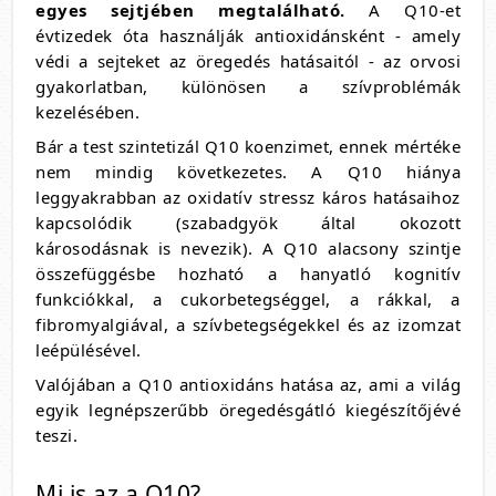
egyes sejtjében megtalálható.
A Q10-et
évtizedek óta használják antioxidánsként - amely
védi a sejteket az öregedés hatásaitól - az orvosi
gyakorlatban, különösen a szívproblémák
kezelésében.
Bár a test szintetizál Q10 koenzimet, ennek mértéke
nem mindig következetes. A Q10 hiánya
leggyakrabban az oxidatív stressz káros hatásaihoz
kapcsolódik (szabadgyök által okozott
károsodásnak is nevezik). A Q10 alacsony szintje
összefüggésbe hozható a hanyatló kognitív
funkciókkal, a cukorbetegséggel, a rákkal, a
fibromyalgiával, a szívbetegségekkel és az izomzat
leépülésével.
Valójában a Q10 antioxidáns hatása az, ami a világ
egyik legnépszerűbb öregedésgátló kiegészítőjévé
teszi.
Mi is az a Q10?