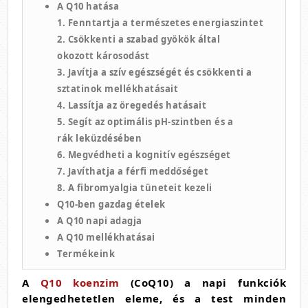
A Q10 hatása
1. Fenntartja a természetes energiaszintet
2. Csökkenti a szabad gyökök által
okozott károsodást
3. Javítja a szív egészségét és csökkenti a
sztatinok mellékhatásait
4. Lassítja az öregedés hatásait
5. Segít az optimális pH-szintben és a
rák leküzdésében
6. Megvédheti a kognitív egészséget
7. Javíthatja a férfi meddőséget
8. A fibromyalgia tüneteit kezeli
Q10-ben gazdag ételek
A Q10 napi adagja
A Q10 mellékhatásai
Termékeink
A
Q10 koenzim
(CoQ10) a napi funkciók
elengedhetetlen eleme, és a test minden