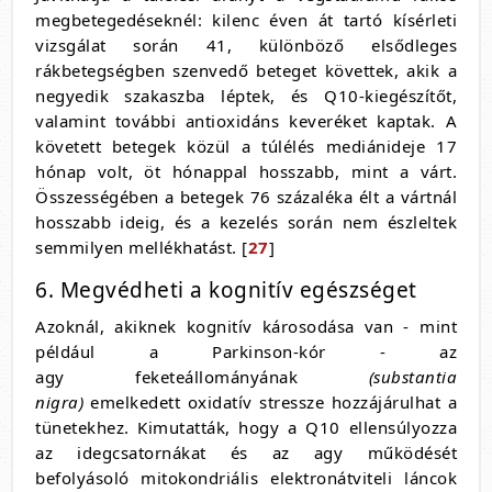
megbetegedéseknél: kilenc éven át tartó kísérleti
vizsgálat során 41, különböző elsődleges
rákbetegségben szenvedő beteget követtek, akik a
negyedik szakaszba léptek, és Q10-kiegészítőt,
valamint további antioxidáns keveréket kaptak. A
követett betegek közül a túlélés mediánideje 17
hónap volt, öt hónappal hosszabb, mint a várt.
Összességében a betegek 76 százaléka élt a vártnál
hosszabb ideig, és a kezelés során nem észleltek
semmilyen mellékhatást. [
27
]
6. Megvédheti a kognitív egészséget
Azoknál, akiknek kognitív károsodása van - mint
például a Parkinson-kór - az
agy feketeállományának
(substantia
nigra)
emelkedett oxidatív stressze hozzájárulhat a
tünetekhez. Kimutatták, hogy a Q10 ellensúlyozza
az idegcsatornákat és az agy működését
befolyásoló mitokondriális elektronátviteli láncok