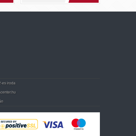
2-es iroda
center.hu
án