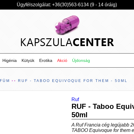
Ügyfélszolgálat: +36(30)563-6134 (9 - 14 óráig)
Higénia
Kütyük
Erotika
Akció
Újdonság
RFÜM
RUF - TABOO EQUIVOQUE FOR THEM - 50ML
Ruf
RUF - Taboo Equi
50ml
A Ruf Francia cég legújabb 20
TABOO Equivoque for them egy