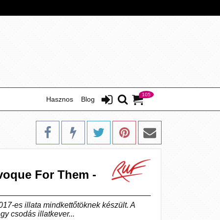
105
Hasznos
Blog
voque For Them -
17-es illata mindkettőtöknek készült. A
 csodás illatkever...