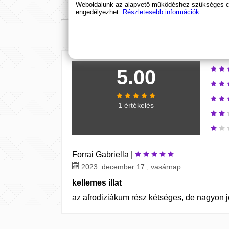
Weboldalunk az alapvető működéshez szükséges coo
engedélyezhet.
Részletesebb információk.
5.00
1 értékelés
Forrai Gabriella |
2023. december 17., vasárnap
kellemes illat
az afrodiziákum rész kétséges, de nagyon jó