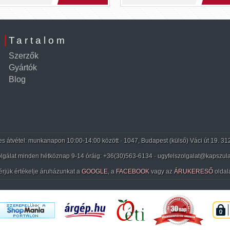
Tartalom
Szerzők
Gyártók
Blog
 átvétel: munkanapon 10:00-14:00 között · 1047, Budapest (külső) Váci út 19. 31
lgálat minden hétköznap 9-14 óráig:
+36(30)563-6134
· ugyfelszolgalat@kapszula
érjük értékelje áruházunkat a
GOOGLE
, a
FACEBOOK
vagy az
ÁRUKERESŐ
oldal