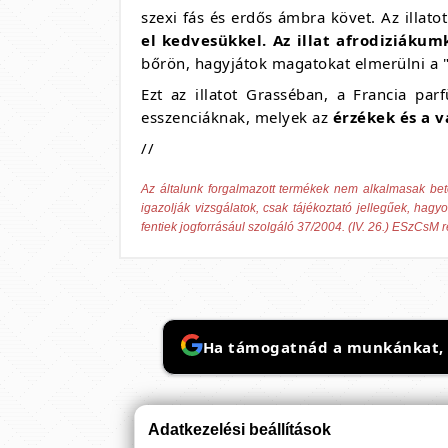
szexi fás és erdős ámbra követ. Az illat
el kedvesükkel. Az illat afrodiziáku
bőrön, hagyjátok magatokat elmerülni a 
Ezt az illatot Grasséban, a Francia par
esszenciáknak, melyek az
érzékek és a v
//
Az általunk forgalmazott termékek nem alkalmasak be
igazolják vizsgálatok, csak tájékoztató jellegűek, hag
fentiek jogforrásául szolgáló 37/2004. (IV. 26.) ESzCsM 
Ha támogatnád a munkánkat, it
Adatkezelési beállítások