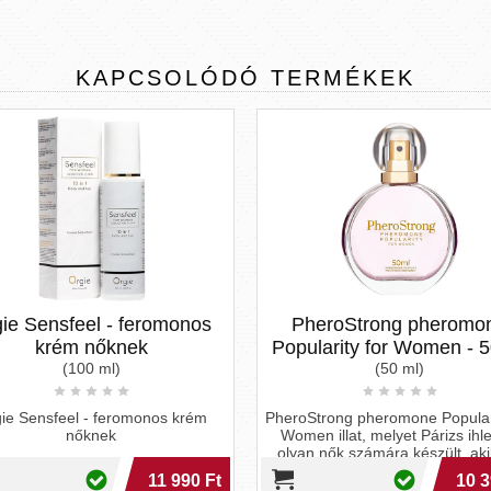
KAPCSOLÓDÓ
TERMÉKEK
eromonos
PheroStrong pheromone
HOT
k
Popularity for Women - 50 ml
DUBAI
(50 ml)
monos krém
PheroStrong pheromone Popularity for
Hölgy
Women illat, melyet Párizs ihletett,
feromo
olyan nők számára készült, akiknek
kizáról
fontos
11 990 Ft
10 390 Ft