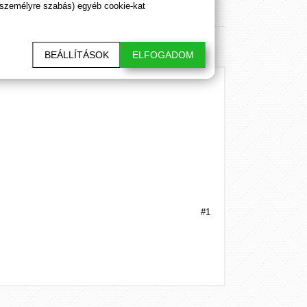
 személyre szabás) egyéb cookie-kat
BEÁLLÍTÁSOK
ELFOGADOM
)
)
)
)
)
#1