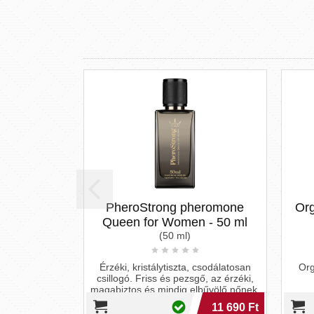
PheroStrong pheromone
Orgie Sensfeel - f
Queen for Women - 50 ml
krém nőkne
(50 ml)
(100 ml)
Érzéki, kristálytiszta, csodálatosan
Orgie Sensfeel - fero
csillogó. Friss és pezsgő, az érzéki,
nőknek
magabiztos és mindig elbűvölő nőnek.
A P
11 690 Ft