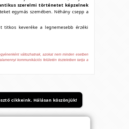
ntikus szerelmi történetet képzelnek
eteket egymás szemében. Néhány csepp a
lat titkos keveréke a legnemesebb érzéki
 egyénenként változhatnak, azokat nem minden esetben
alamennyi kommunikációs felületén tiszteletben tartja a
sztő cikkeink. Hálásan köszönjük!