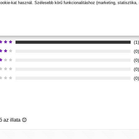
kie-kat használ. Szélesebb körű funkcionalitáshoz (marketing, statisztika,
TERMÉK
ÉRTÉKELÉSEK
ÉRTÉKELÉS BEKÜLDÉSE
(1
(0
(0
(0
(0
 az illata 😊