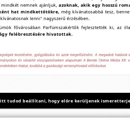
ot mindkét nemnek ajánljuk,
azoknak, akik egy hosszú roma
mként hat mindkettőtökre,
még kívánatosabbá tesz, benn
"kívánatosnak lenni" nagyszerű érzésében.
fümök fővárosában Parfümszakértők fejlesztették ki, az il
ágy felébresztésére hivatottak.
tegségek kezelésére, gyógyítására és azok megelőzésére. A megadott hatások
yományokon és vásárlói visszajelzéseken alapulnak! A Bende Online Média Kft. v
rendeletben írtakat, továbbá a gazdasági versenyhivatali előírásokat.
t tudod beállítani, hogy előre kerüljenek ismeretterje