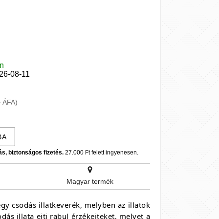
en
026-08-11
+ ÁFA)
BA
ás, biztonságos fizetés.
27.000 Ft felett ingyenesen.
Magyar termék
 csodás illatkeverék, melyben az illatok
ás illata ejti rabul érzékeiteket, melyet a