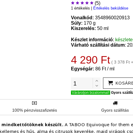
(5)
1 értékelés
|
Értékelés beküldése
Vonalkód:
3548960020913
Súly:
170 g
Kiszerelés:
50 ml
Készlet információ
:
készlet
Várható szállítási dátum
: 2
4 290 Ft
( 3 378 Ft 
Egységár:
86 Ft / ml
KOSÁR
Várároljon bizalommal!
Gyors szállít
100% pénzvisszafizetés
Gyors szállítás
a mindkettőtöknek készült.
A TABOO Equivoque for them egy
kellemes és hűs, alma és citrusok keveréke, majd virágok csod