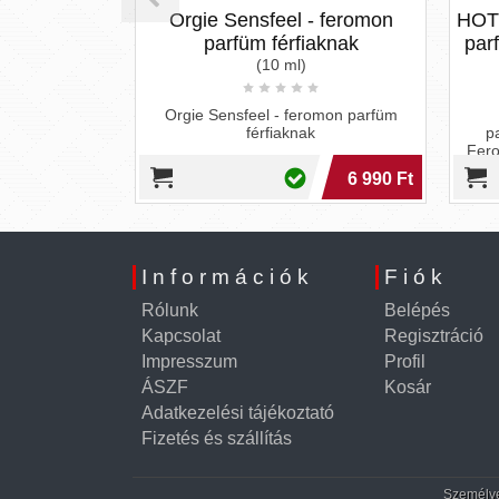
heromone
Orgie Sensfeel - feromon
HOT 
en - 1 ml
parfüm férfiaknak
parf
(10 ml)
ne Popularity
Orgie Sensfeel - feromon parfüm
férfiak számára
férfiaknak
pa
ng pheromone
Fero
1 290 Ft
6 990 Ft
Információk
Fiók
Rólunk
Belépés
Kapcsolat
Regisztráció
Impresszum
Profil
ÁSZF
Kosár
Adatkezelési tájékoztató
Fizetés és szállítás
Személyes