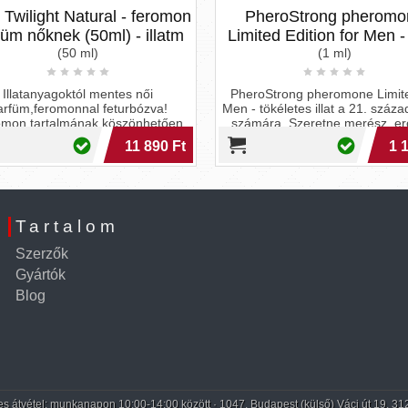
Twilight Natural - feromon
PheroStrong pheromo
üm nőknek (50ml) - illatm
Limited Edition for Men -
(50 ml)
(1 ml)
Illatanyagoktól mentes női
PheroStrong pheromone Limite
rfüm,feromonnal feturbózva!
Men - tökéletes illat a 21. század 
mon tartalmának köszönhetően
számára. Szeretne merész, er
felerősíti a test termész...
mode
11 890 Ft
1 1
Tartalom
Szerzők
Gyártók
Blog
 átvétel: munkanapon 10:00-14:00 között · 1047, Budapest (külső) Váci út 19. 31