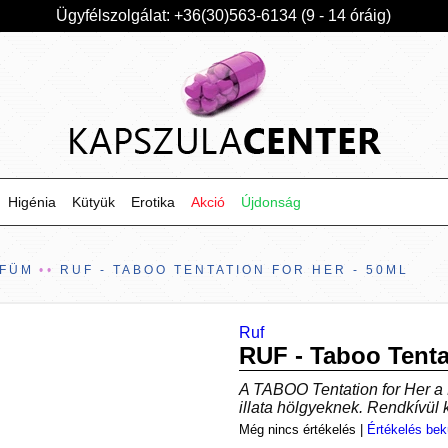
Ügyfélszolgálat: +36(30)563-6134 (9 - 14 óráig)
Higénia
Kütyük
Erotika
Akció
Újdonság
RFÜM
RUF - TABOO TENTATION FOR HER - 50ML
Ruf
RUF - Taboo Tenta
A TABOO Tentation for Her a 
illata hölgyeknek. Rendkívül k
Még nincs értékelés
|
Értékelés bek