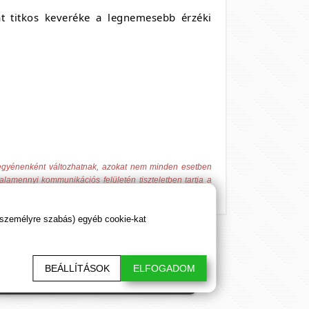
lat titkos keveréke a legnemesebb érzéki
 egyénenként változhatnak, azokat nem minden esetben
alamennyi kommunikációs felületén tiszteletben tartja a
 személyre szabás) egyéb cookie-kat
BEÁLLÍTÁSOK
ELFOGADOM
sztő cikkeink. Hálásan köszönjük!