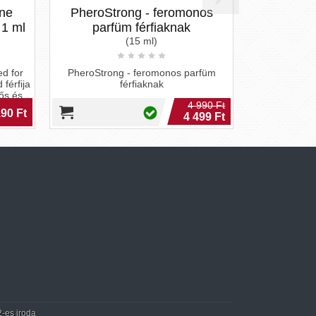
ne
PheroStrong - feromonos
 1 ml
parfüm férfiaknak
(15 ml)
d for
PheroStrong - feromonos parfüm
férfija
férfiaknak
ős és
4 990 Ft
90 Ft
4 499 Ft
2-es iroda