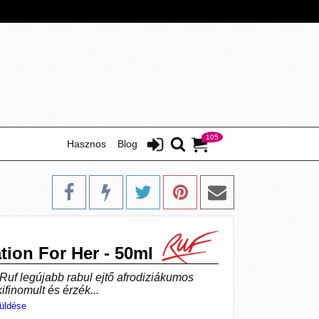
105
Hasznos
Blog
tion For Her - 50ml
Ruf legújabb rabul ejtő afrodiziákumos
ifinomult és érzék...
üldése