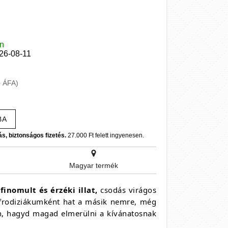
en
026-08-11
+ ÁFA)
BA
ás, biztonságos fizetés.
27.000 Ft felett ingyenesen.
Magyar termék
finomult és érzéki illat,
csodás virágos
t afrodiziákumként hat a másik nemre, még
rön, hagyd magad elmerülni a kívánatosnak