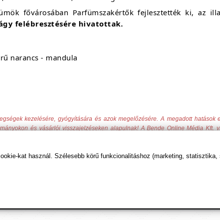
fümök fővárosában Parfümszakértők fejlesztették ki, az il
ágy felébresztésére hivatottak.
erű narancs - mandula
tegségek kezelésére, gyógyítására és azok megelőzésére. A megadott hatások
yományokon és vásárlói visszajelzéseken alapulnak! A Bende Online Média Kft. v
rendeletben írtakat, továbbá a gazdasági versenyhivatali előírásokat.
kie-kat használ. Szélesebb körű funkcionalitáshoz (marketing, statisztika,
t tudod beállítani, hogy előre kerüljenek ismeretterje