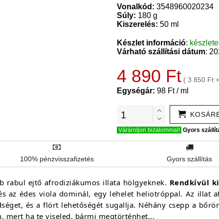
Vonalkód:
3548960020234
Súly:
180 g
Kiszerelés:
50 ml
Készlet információ
:
készlet
Várható szállítási dátum
: 2
4 890 Ft
( 3 850 Ft 
Egységár:
98 Ft / ml
KOSÁR
Várároljon bizalommal!
Gyors szállít
100% pénzvisszafizetés
Gyors szállítás
b rabul ejtő afrodiziákumos illata hölgyeknek.
Rendkívül ki
 és az édes viola dominál, egy lehelet heliotróppal. Az illa
dséget, és a flört lehetőségét sugallja. Néhány csepp a bő
, mert ha te viseled, bármi megtörténhet...