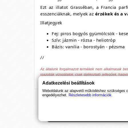
Ezt az illatot Grasséban, a Francia par
esszenciáknak, melyek az
érzékek és a v
Illatjegyek
Fej: piros bogyós gyümölcsök - kes
Szív: jázmin - rózsa - heliotróp
Bázis: vanilia - borostyán - pézsma
//
Az általunk forgalmazott termékek nem alkalmasak be
igazolják vizsgálatok, csak tájékoztató jellegűek, hag
fentiek jogforrásául szolgáló 37/2004. (IV. 26.) ESzCsM 
Adatkezelési beállítások
Weboldalunk az alapvető működéshez szükséges coo
engedélyezhet.
Részletesebb információk.
Ha támogatnád a munkánkat, it