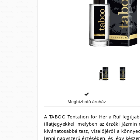
Megbízható áruház
A TABOO Tentation for Her a Ruf legújab
illatjegyekkel, melyben az érzéki jázmin
kívánatosabbá tesz, viselőjéről a könnye
lenni nagyszerű érzésében, és légy készen