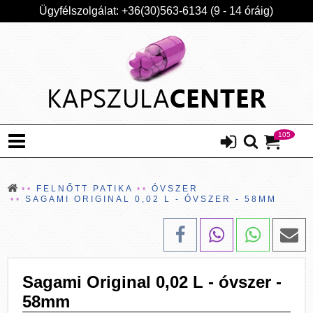
Ügyfélszolgálat: +36(30)563-6134 (9 - 14 óráig)
105
FELNŐTT PATIKA
ÓVSZER
SAGAMI ORIGINAL 0,02 L - ÓVSZER - 58MM
Sagami Original 0,02 L - óvszer -
58mm