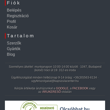
Fiók
Belépés
Regisztráció
Profil
Kosár
Tartalom
Szerzők
Gyártók
Blog
Személyes átvétel: munkanapon 10:00-14:00 között · 1047, Budapest
(külső) Váci út 19. 312-es iroda
Ügyfélszolgálat minden hétköznap 9-14 óráig:
+36(30)563-6134
·
ugyfelszolgalat@kapszulacenter.hu
Kérjük értékelje áruházunkat a
GOOGLE
, a
FACEBOOK
vagy
az
ÁRUKERESŐ
oldalán