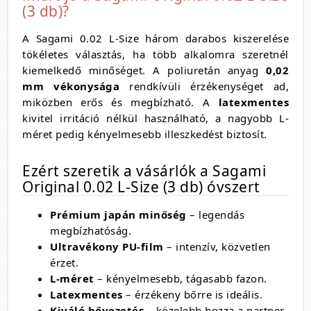
(3 db)?
A Sagami 0.02 L-Size három darabos kiszerelése
tökéletes választás, ha több alkalomra szeretnél
kiemelkedő minőséget. A poliuretán anyag
0,02
mm vékonysága
rendkívüli érzékenységet ad,
miközben erős és megbízható. A
latexmentes
kivitel irritáció nélkül használható, a nagyobb L-
méret pedig kényelmesebb illeszkedést biztosít.
Ezért szeretik a vásárlók a Sagami
Original 0.02 L-Size (3 db) óvszert
Prémium japán minőség
– legendás
megbízhatóság.
Ultravékony PU-film
– intenzív, közvetlen
érzet.
L-méret
– kényelmesebb, tágasabb fazon.
Latexmentes
– érzékeny bőrre is ideális.
Kiváló hővezetés
– közelebb hozza a partner