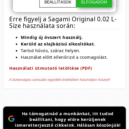
BEÁLLÍTÁSOK
ELFOGADOM
Illat:
szagtalan
Erre figyelj a Sagami Original 0.02 L-
Size használata során:
Mindig új óvszert használj.
Kerüld az olajbázisú síkosítókat.
Tartsd hűvös, száraz helyen.
Használat előtt ellenőrizd a csomagolást.
Használati útmutató letöltése (PDF)
A biztonságos szexuális együttlét érdekében használjon óvszert!
Ha támogatnád a munkánkat, itt tudod
beállítani, hogy előre kerüljenek
ismeretterjesztő cikkeink. Hálásan köszönjük!