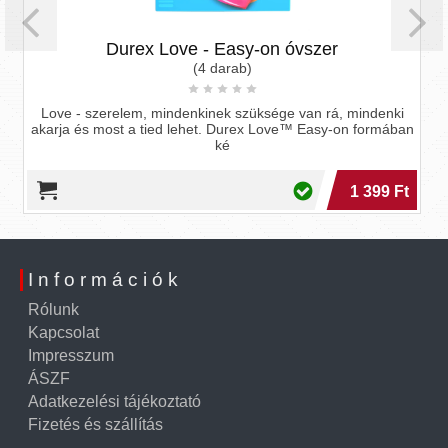
ex Love - Easy-on óvszer
PheroStrong ph
(4 darab)
m, mindenkinek szüksége van rá, mindenki
 tied lehet. Durex Love™ Easy-on formában
Fejjegy: körte, be
ké
narancsvirág, georgy
1 399 Ft
Információk
Rólunk
Kapcsolat
Impresszum
ÁSZF
Adatkezelési tájékoztató
Fizetés és szállítás