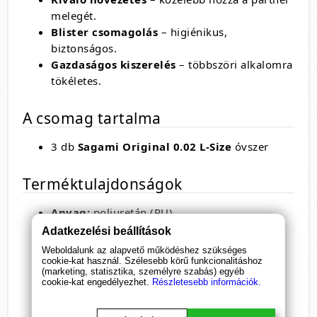
melegét.
Blister csomagolás
– higiénikus,
biztonságos.
Gazdaságos kiszerelés
– többszöri alkalomra
tökéletes.
A csomag tartalma
3 db
Sagami Original 0.02 L-Size
óvszer
Terméktulajdonságok
Anyag:
poliuretán (PU)
Vastagság:
kb. 0,02 mm
Adatkezelési beállítások
Névleges szélesség:
58 mm
Weboldalunk az alapvető működéshez szükséges
Hossz:
kb. 190 mm
cookie-kat használ. Szélesebb körű funkcionalitáshoz
(marketing, statisztika, személyre szabás) egyéb
Felület:
sima, áttetsző
cookie-kat engedélyezhet.
Részletesebb információk.
Síkosított:
igen
Latexmentes:
igen