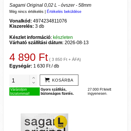
Sagami Original 0,02 L - óvszer - 58mm
Még nincs értékelés
|
Értékelés beküldése
Vonalkód:
4974234811076
Kiszerelés:
3 db
Készlet információ
:
készleten
Várható szállítási dátum
: 2026-08-13
4 890 Ft
( 3 850 Ft + ÁFA)
Egységár:
1 630 Ft / db
KOSÁRBA
Várároljon
Gyors szállítás,
27.000 Ft felett
bizalommal!
biztonságos fizetés.
ingyenesen.