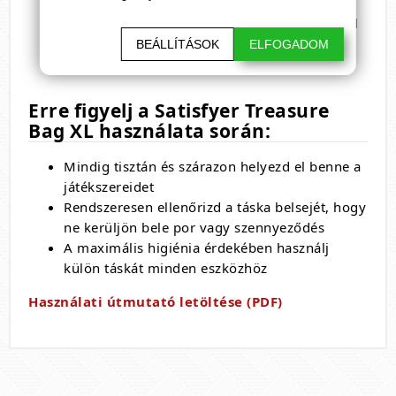
jellegét
Zárható kialakítás
– összehúzható zsinórral
Diszkrét és higiénikus tárolás
BEÁLLÍTÁSOK
ELFOGADOM
Súly:
kb. 30 g
Erre figyelj a Satisfyer Treasure
Bag XL használata során:
Mindig tisztán és szárazon helyezd el benne a
játékszereidet
Rendszeresen ellenőrizd a táska belsejét, hogy
ne kerüljön bele por vagy szennyeződés
A maximális higiénia érdekében használj
külön táskát minden eszközhöz
Használati útmutató letöltése (PDF)