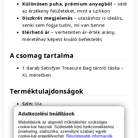
Különösen puha, prémium anyagból
– védi
az érzékeny felületeket, mint a szilikon
Diszkrét megjelenés
– utazáshoz is ideális,
senki sem fogja tudni, mi van benne
Elérhető ár
– verhetetlen ár-érték arány,
méretéhez képest kiváló befektetés
A csomag tartalma
1 darab Satisfyer Treasure Bag tároló táska –
XL méretben
Terméktulajdonságok
Szín:
lila
Méret:
XL
Adatkezelési beállítások
Anyag:
puha, selymes textil (nem karcolja az
Weboldalunk az alapvető működéshez szükséges
eszközöket)
cookie-kat használ. Szélesebb körű funkcionalitáshoz
Átlátszatlan
– megőrzi a tartalom privát
(marketing, statisztika, személyre szabás) egyéb
cookie-kat engedélyezhet.
Részletesebb információk.