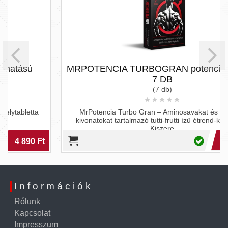
MRPOTENCIA TURBOGRAN potencianövelő -
7 DB
(7 db)
MrPotencia Turbo Gran – Aminosavakat és növényi
kivonatokat tartalmazó tutti-frutti ízű étrend-kiegészítő
Kiszere
13 990 Ft
12 599 Ft
Információk
Rólunk
Kapcsolat
Impresszum