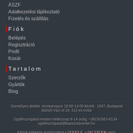
ÁSZF
Adatkezelési tájékoztató
Fizetés és szállítás
Fiók
Belépés
Regisztráció
Profil
Kosár
Tartalom
Szerzők
Gyártók
Blog
Személyes átvétel: munkanapon 10:00-14:00 között · 1047, Budapest
(külső) Váci út 19. 312-es iroda
Ügyfélszolgálat minden hétköznap 9-14 óráig:
+36(30)563-6134
·
ugyfelszolgalat@kapszulacenter.hu
Kérjük értékelje áruházunkat a
GOOGLE
, a
FACEBOOK
vagy