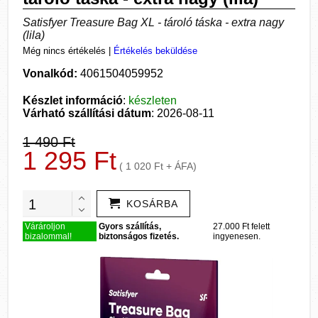
Satisfyer Treasure Bag XL - tároló táska - extra nagy
(lila)
Még nincs értékelés
|
Értékelés beküldése
Vonalkód:
4061504059952
Készlet információ
:
készleten
Várható szállítási dátum
: 2026-08-11
1 490 Ft
1 295 Ft
( 1 020 Ft + ÁFA)
KOSÁRBA
Várároljon
Gyors szállítás,
27.000 Ft felett
bizalommal!
biztonságos fizetés.
ingyenesen.