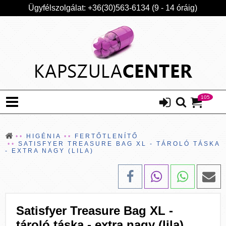
Ügyfélszolgálat: +36(30)563-6134 (9 - 14 óráig)
105
HIGÉNIA
FERTŐTLENÍTŐ
SATISFYER TREASURE BAG XL - TÁROLÓ TÁSKA
- EXTRA NAGY (LILA)
Satisfyer Treasure Bag XL -
tároló táska - extra nagy (lila)