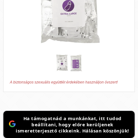
A biztonságos szexuális együttlét érdekében használjon óvszert!
Ha támogatnád a munkánkat, itt tudod
beállítani, hogy előre kerüljenek
ismeretterjesztő cikkeink. Hálásan köszönjük!