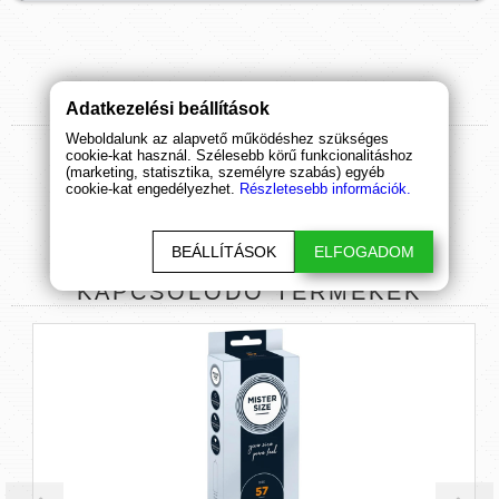
Adatkezelési beállítások
TERMÉK
ÉRTÉKELÉSEK
Weboldalunk az alapvető működéshez szükséges
cookie-kat használ. Szélesebb körű funkcionalitáshoz
ÉRTÉKELÉS BEKÜLDÉSE
(marketing, statisztika, személyre szabás) egyéb
cookie-kat engedélyezhet.
Részletesebb információk.
BEÁLLÍTÁSOK
ELFOGADOM
KAPCSOLÓDÓ
TERMÉKEK