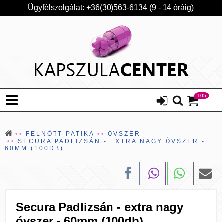
Ügyfélszolgálat: +36(30)563-6134 (9 - 14 óráig)
105
FELNŐTT PATIKA
ÓVSZER
SECURA PADLIZSÁN - EXTRA NAGY ÓVSZER -
60MM (100DB)
Secura Padlizsán - extra nagy
óvszer - 60mm (100db)