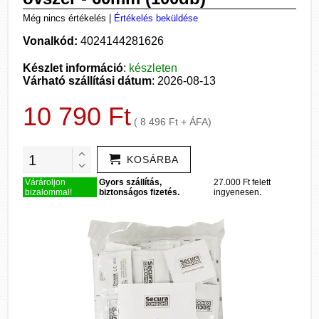
Még nincs értékelés
|
Értékelés beküldése
Vonalkód:
4024144281626
Készlet információ
:
készleten
Várható szállítási dátum
: 2026-08-13
10 790 Ft
( 8 496 Ft + ÁFA)
KOSÁRBA
Várároljon
Gyors szállítás,
27.000 Ft felett
bizalommal!
biztonságos fizetés.
ingyenesen.