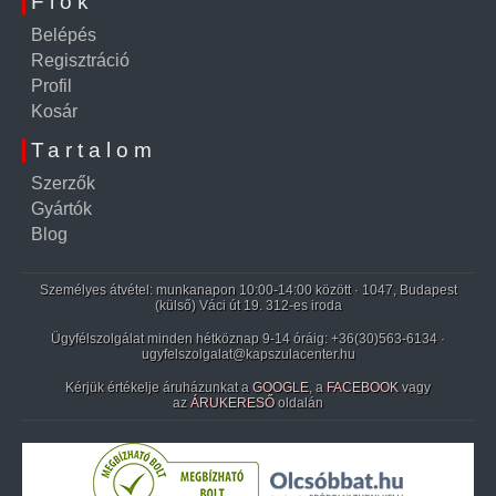
Fiók
Belépés
Regisztráció
Profil
Kosár
Tartalom
Szerzők
Gyártók
Blog
Személyes átvétel: munkanapon 10:00-14:00 között · 1047, Budapest
(külső) Váci út 19. 312-es iroda
Ügyfélszolgálat minden hétköznap 9-14 óráig:
+36(30)563-6134
·
ugyfelszolgalat@kapszulacenter.hu
Kérjük értékelje áruházunkat a
GOOGLE
, a
FACEBOOK
vagy
az
ÁRUKERESŐ
oldalán