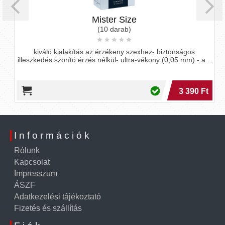
Mister Size
(10 darab)
kiváló kialakítás az érzékeny szexhez- biztonságos
illeszkedés szorító érzés nélkül- ultra-vékony (0,05 mm) - a...
3 390 Ft
Információk
Rólunk
Kapcsolat
Impresszum
ÁSZF
Adatkezelési tájékoztató
Fizetés és szállítás