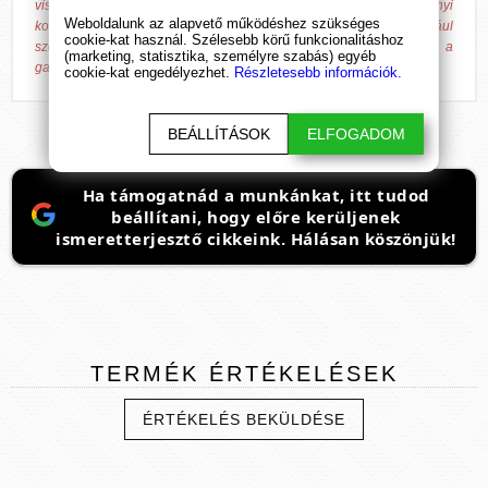
visszajelzéseken alapulnak! A Bende Online Média Kft. valamennyi
Weboldalunk az alapvető működéshez szükséges
kommunikációs felületén tiszteletben tartja a fentiek jogforrásául
cookie-kat használ. Szélesebb körű funkcionalitáshoz
szolgáló 37/2004. (IV. 26.) ESzCsM rendeletben írtakat, továbbá a
(marketing, statisztika, személyre szabás) egyéb
gazdasági versenyhivatali előírásokat.
cookie-kat engedélyezhet.
Részletesebb információk.
BEÁLLÍTÁSOK
ELFOGADOM
Ha támogatnád a munkánkat, itt tudod
beállítani, hogy előre kerüljenek
ismeretterjesztő cikkeink. Hálásan köszönjük!
TERMÉK
ÉRTÉKELÉSEK
ÉRTÉKELÉS BEKÜLDÉSE