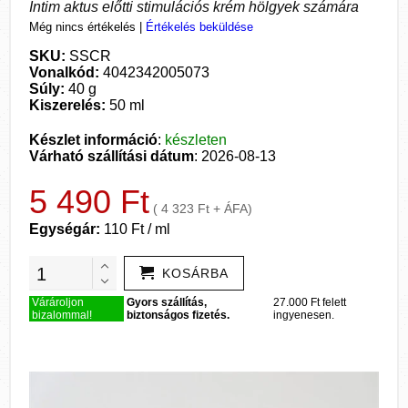
Intim aktus előtti stimulációs krém hölgyek számára
Még nincs értékelés
|
Értékelés beküldése
SKU:
SSCR
Vonalkód:
4042342005073
Súly:
40 g
Kiszerelés:
50 ml
Készlet információ
:
készleten
Várható szállítási dátum
: 2026-08-13
5 490 Ft
( 4 323 Ft + ÁFA)
Egységár:
110 Ft / ml
KOSÁRBA
Várároljon
Gyors szállítás,
27.000 Ft felett
bizalommal!
biztonságos fizetés.
ingyenesen.