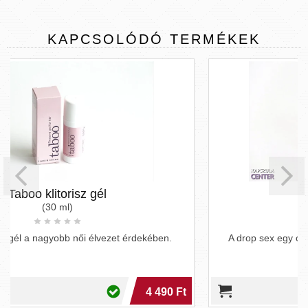
KAPCSOLÓDÓ
TERMÉKEK
Drop Sex
(20 ml)
zet érdekében.
A drop sex egy csombord tartalmú vágyfoko
4 490 Ft