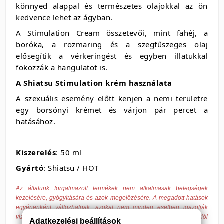
könnyed alappal és természetes olajokkal az ön
kedvence lehet az ágyban.
A Stimulation Cream összetevői, mint fahéj, a
boróka, a rozmaring és a szegfűszeges olaj
elősegítik a vérkeringést és egyben illatukkal
fokozzák a hangulatot is.
A Shiatsu Stimulation krém használata
A szexuális esemény előtt kenjen a nemi területre
egy borsónyi krémet és várjon pár percet a
hatásához.
Kiszerelés
: 50 ml
Gyártó
: Shiatsu / HOT
Az általunk forgalmazott termékek nem alkalmasak betegségek
kezelésére, gyógyítására és azok megelőzésére. A megadott hatások
egyénenként változhatnak, azokat nem minden esetben igazolják
vizsgálatok, csak tájékoztató jellegűek, hagyományokon és vásárlói
Adatkezelési beállítások