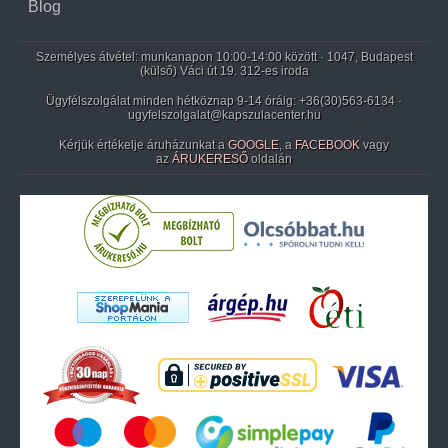
Blog
Személyes átvétel: munkanapon 10:00-14:00 között · 1047, Budapest
(külső) Váci út 19. 312-es iroda
Ügyfélszolgálat minden hétköznap 9-14 óráig:
+36(30)563-6134
·
ugyfelszolgalat@kapszulacenter.hu
Kérjük értékelje áruházunkat a
GOOGLE
, a
FACEBOOK
vagy
az
ÁRUKERESŐ
oldalán