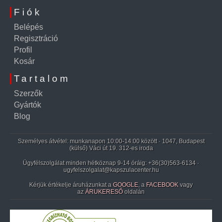
Fiók
Belépés
Regisztráció
Profil
Kosár
Tartalom
Szerzők
Gyártók
Blog
Személyes átvétel: munkanapon 10:00-14:00 között · 1047, Budapest
(külső) Váci út 19. 312-es iroda
Ügyfélszolgálat minden hétköznap 9-14 óráig:
+36(30)563-6134
·
ugyfelszolgalat@kapszulacenter.hu
Kérjük értékelje áruházunkat a
GOOGLE
, a
FACEBOOK
vagy
az
ÁRUKERESŐ
oldalán