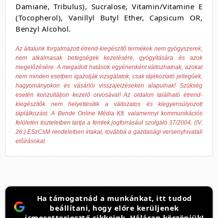
Damiane, Tribulus), Sucralose, Vitamin/Vitamine E
(Tocopherol), Vanillyl Butyl Ether, Capsicum OR,
Benzyl Alcohol.
Az általunk forgalmazott étrend-kiegészítő termékek nem gyógyszerek,
nem alkalmasak betegségek kezelésére, gyógyítására és azok
megelőzésére. A megadott hatások egyénenként változhatnak, azokat
nem minden esetben igazolják vizsgálatok, csak tájékoztató jellegűek,
hagyományokon és vásárlói visszajelzéseken alapulnak! Szükség
esetén konzultáljon kezelő orvosával! Az oldalon található étrend-
kiegészítők nem helyettesítik a változatos és kiegyensúlyozott
táplálkozást. A Bende Online Média Kft. valamennyi kommunikációs
felületén tiszteletben tartja a fentiek jogforrásául szolgáló 37/2004. (IV.
26.) ESzCsM rendeletben írtakat, továbbá a gazdasági versenyhivatali
előírásokat.
Ha támogatnád a munkánkat, itt tudod
beállítani, hogy előre kerüljenek
ismeretterjesztő cikkeink. Hálásan köszönjük!