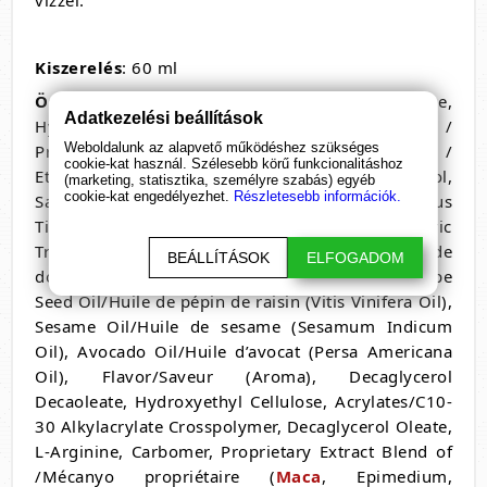
vízzel.
Kiszerelés
: 60 ml
Összetevők
: Water/Eau (Aqua), Glycerin/Glycérine,
Adatkezelési beállítások
Hydrogenated Polyisobutene (And) Ethylene /
Weboldalunk az alapvető működéshez szükséges
Propylene / Styrene Copolymer , (And) Butylene /
cookie-kat használ. Szélesebb körű funkcionalitáshoz
Ethylene / Styrene Copolymer, Propylene Glycol,
(marketing, statisztika, személyre szabás) egyéb
cookie-kat engedélyezhet.
Részletesebb információk.
Safflower Oil/Huile de carthame (Carthamus
Tinctorius Oil), Polyquaternium-7, Caprylic/Capric
Triglyceride, Sweet Almond Oil/Huile d’amande
BEÁLLÍTÁSOK
ELFOGADOM
douce (Prunus Dulcis Oil), Menthyl Lactate, Grape
Seed Oil/Huile de pépin de raisin (Vitis Vinifera Oil),
Sesame Oil/Huile de sesame (Sesamum Indicum
Oil), Avocado Oil/Huile d’avocat (Persa Americana
Oil), Flavor/Saveur (Aroma), Decaglycerol
Decaoleate, Hydroxyethyl Cellulose, Acrylates/C10-
30 Alkylacrylate Crosspolymer, Decaglycerol Oleate,
L-Arginine, Carbomer, Proprietary Extract Blend of
/Mécanyo propriétaire (
Maca
, Epimedium,