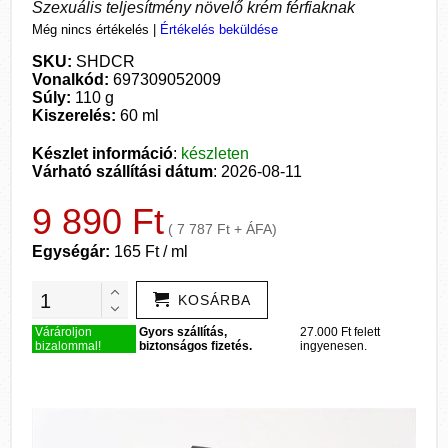
Szexuális teljesítmény növelő krém férfiaknak
Még nincs értékelés
|
Értékelés beküldése
SKU:
SHDCR
Vonalkód:
697309052009
Súly:
110 g
Kiszerelés:
60 ml
Készlet információ
:
készleten
Várható szállítási dátum
: 2026-08-11
9 890 Ft
( 7 787 Ft + ÁFA)
Egységár:
165 Ft / ml
KOSÁRBA
Várároljon
Gyors szállítás,
27.000 Ft felett
bizalommal!
biztonságos fizetés.
ingyenesen.