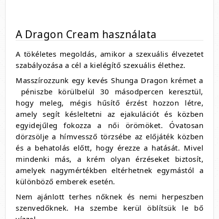
A Dragon Cream használata
A tökéletes megoldás, amikor a szexuális élvezetet
szabályozása a cél a kielégítő szexuális élethez.
Masszírozzunk egy kevés Shunga Dragon krémet a
péniszbe körülbelül 30 másodpercen keresztül,
hogy meleg, mégis hűsítő érzést hozzon létre,
amely segít késleltetni az ejakulációt és közben
egyidejűleg fokozza a női örömöket. Óvatosan
dörzsölje a hímvessző törzsébe az előjáték közben
és a behatolás előtt, hogy érezze a hatását. Mivel
mindenki más, a krém olyan érzéseket biztosít,
amelyek nagymértékben eltérhetnek egymástól a
különböző emberek esetén.
Nem ajánlott terhes nőknek és nemi herpeszben
szenvedőknek. Ha szembe kerül öblítsük le bő