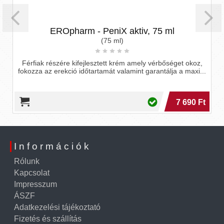
EROpharm - PeniX aktiv, 75 ml
(75 ml)
Férfiak részére kifejlesztett krém amely vérbőséget okoz,
fokozza az erekció időtartamát valamint garantálja a maxi...
7 690 Ft
Információk
Rólunk
Kapcsolat
Impresszum
ÁSZF
Adatkezelési tájékoztató
Fizetés és szállítás