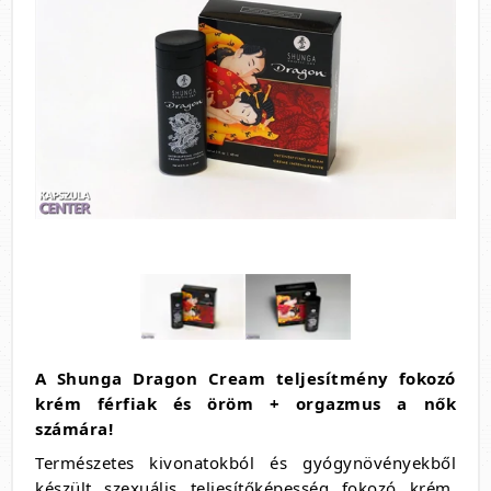
A Shunga Dragon Cream teljesítmény fokozó
krém férfiak és öröm + orgazmus a nők
számára!
Természetes kivonatokból és gyógynövényekből
készült szexuális teljesítőképesség fokozó krém,