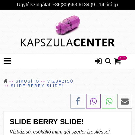
Ügyfélszolgálat: +36(30)563-6134 (9 - 14 óráig)
105
SIKOSÍTÓ
VÍZBÁZISÚ
SLIDE BERRY SLIDE!
SLIDE BERRY SLIDE!
Vízbázisú, csókálló intim gél szeder ízesítéssel.