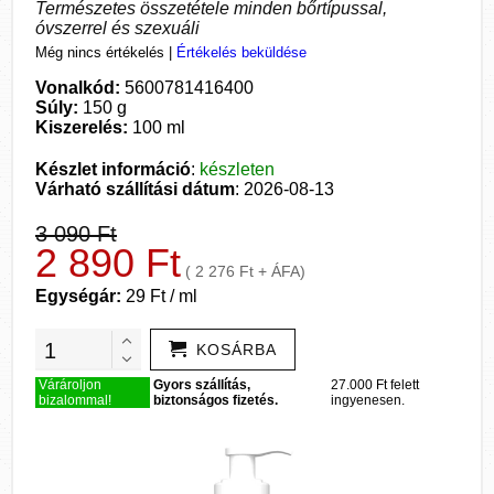
Természetes összetétele minden bőrtípussal,
óvszerrel és szexuáli
Még nincs értékelés
|
Értékelés beküldése
Vonalkód:
5600781416400
Súly:
150 g
Kiszerelés:
100 ml
Készlet információ
:
készleten
Várható szállítási dátum
: 2026-08-13
3 090 Ft
2 890 Ft
( 2 276 Ft + ÁFA)
Egységár:
29 Ft / ml
KOSÁRBA
Várároljon
Gyors szállítás,
27.000 Ft felett
bizalommal!
biztonságos fizetés.
ingyenesen.