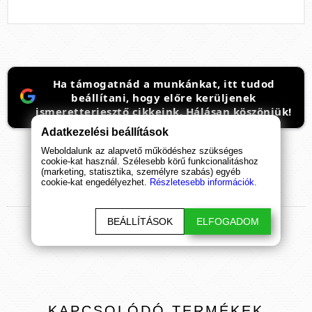
Ha támogatnád a munkánkat, itt tudod
beállítani, hogy előre kerüljenek
ismeretterjesztő cikkeink. Hálásan köszönjük!
Adatkezelési beállítások
Weboldalunk az alapvető működéshez szükséges
cookie-kat használ. Szélesebb körű funkcionalitáshoz
(marketing, statisztika, személyre szabás) egyéb
cookie-kat engedélyezhet.
Részletesebb információk.
TERMÉK
ÉRTÉKELÉSEK
BEÁLLÍTÁSOK
ELFOGADOM
ÉRTÉKELÉS BEKÜLDÉSE
KAPCSOLÓDÓ
TERMÉKEK