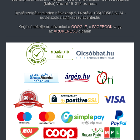
(külső) Váci út 19. 312-es iroda
Ügyfélszolgálat minden hétköznap 9-14 óráig:
+36(30)563-6134
·
ugyfelszolgalat@kapszulacenter.hu
Kérjük értékelje áruházunkat a
GOOGLE
, a
FACEBOOK
vagy
az
ÁRUKERESŐ
oldalán