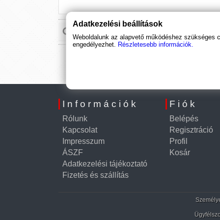
Adatkezelési beállítások
Weboldalunk az alapvető működéshez szükséges coo
engedélyezhet.
Részletesebb információk.
Információk
Fiók
Rólunk
Belépés
Kapcsolat
Regisztráció
Impresszum
Profil
ÁSZF
Kosár
Adatkezelési tájékoztató
Fizetés és szállítás
Személyes
Ügyfélszo