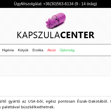
Ügyfélszolgálat: +36(30)563-6134 (9 - 14 óráig)
Higénia
Kütyük
Erotika
Akció
Újdonság
tő gyártó az USA-ból, egész pontosan Észak-Dakotából. N
s palettával büszkélkedhetnek.