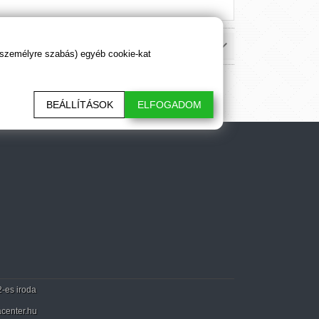
 személyre szabás) egyéb cookie-kat
BEÁLLÍTÁSOK
ELFOGADOM
2-es iroda
center.hu