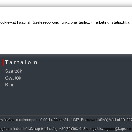
kie-kat használ. Szélesebb körű funkcionalitáshoz (marketing, statisztika,
Tartalom
Szerzők
Gyártók
Blog
 átvétel: munkanapon 10:00-14:00 között · 1047, Budapest (külső) Váci út 19. 31
lgálat minden hétköznap 9-14 óráig:
+36(30)563-6134
· ugyfelszolgalat@kapszula