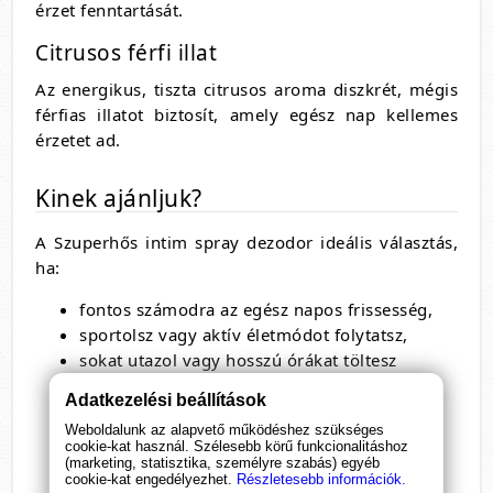
érzet fenntartását.
Citrusos férfi illat
Az energikus, tiszta citrusos aroma diszkrét, mégis
férfias illatot biztosít, amely egész nap kellemes
érzetet ad.
Kinek ajánljuk?
A Szuperhős intim spray dezodor ideális választás,
ha:
fontos számodra az egész napos frissesség,
sportolsz vagy aktív életmódot folytatsz,
sokat utazol vagy hosszú órákat töltesz
munkában,
Adatkezelési beállítások
nyáron szeretnéd elkerülni a kellemetlen
Weboldalunk az alapvető működéshez szükséges
izzadást,
cookie-kat használ. Szélesebb körű funkcionalitáshoz
érzékeny bőrre keresel kíméletes megoldást.
(marketing, statisztika, személyre szabás) egyéb
cookie-kat engedélyezhet.
Részletesebb információk.