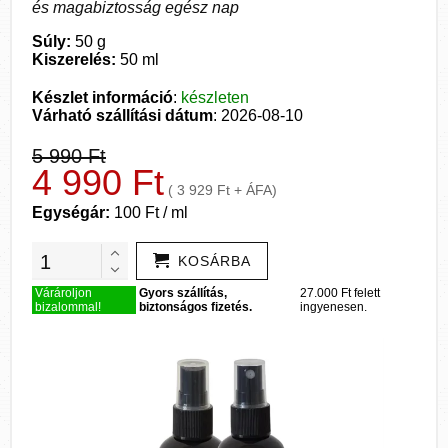
és magabiztosság egész nap
Súly:
50 g
Kiszerelés:
50 ml
Készlet információ
:
készleten
Várható szállítási dátum
: 2026-08-10
5 990 Ft
4 990 Ft
( 3 929 Ft + ÁFA)
Egységár:
100 Ft / ml
KOSÁRBA
Várároljon
Gyors szállítás,
27.000 Ft felett
bizalommal!
biztonságos fizetés.
ingyenesen.