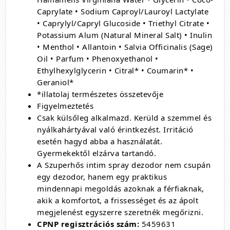
Caprylate • Sodium Caproyl/Lauroyl Lactylate
• Caprylyl/Capryl Glucoside • Triethyl Citrate •
Potassium Alum (Natural Mineral Salt) • Inulin
• Menthol • Allantoin • Salvia Officinalis (Sage)
Oil • Parfum • Phenoxyethanol •
Ethylhexylglycerin • Citral* • Coumarin* •
Geraniol*
*illatolaj természetes összetevője
Figyelmeztetés
Csak külsőleg alkalmazd. Kerüld a szemmel és
nyálkahártyával való érintkezést. Irritáció
esetén hagyd abba a használatát.
Gyermekektől elzárva tartandó.
A Szuperhős intim spray dezodor nem csupán
egy dezodor, hanem egy praktikus
mindennapi megoldás azoknak a férfiaknak,
akik a komfortot, a frissességet és az ápolt
megjelenést egyszerre szeretnék megőrizni.
CPNP regisztrációs szám:
5459631