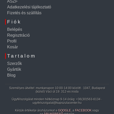
ÁSZF
Adatkezelési tájékoztató
Fizetés és szállítás
Fiók
Belépés
Regisztráció
Profil
Kosár
Tartalom
Szerzők
Gyártók
Blog
Személyes átvétel: munkanapon 10:00-14:00 között · 1047, Budapest
(külső) Váci út 19. 312-es iroda
Ügyfélszolgálat minden hétköznap 9-14 óráig:
+36(30)563-6134
·
ugyfelszolgalat@kapszulacenter.hu
Kérjük értékelje áruházunkat a
GOOGLE
, a
FACEBOOK
vagy