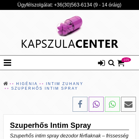
Ügyfélszolgálat: +36(30)563-6134 (9 - 14 óráig)
105
HIGÉNIA
INTIM ZUHANY
SZUPERHŐS INTIM SPRAY
Szuperhős Intim Spray
Szuperhős intim spray dezodor férfiaknak – frissesség