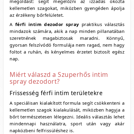
megoldást: segít megelőzni az izzadás okozta
kellemetlen szagokat, miközben gyengéden ápolja
az érzékeny bőrfelületet.
A
férfi intim dezodor spray
praktikus választás
mindazok számára, akik a nap minden pillanatában
szeretnének magabiztosak maradni. Könnyű,
gyorsan felszívódó formulája nem ragad, nem hagy
foltot a ruhán, és kényelmes érzetet biztosít egész
nap.
Miért válaszd a Szuperhős intim
spray dezodort?
Frissesség férfi intim területekre
A speciálisan kialakított formula segít csökkenteni a
kellemetlen szagok kialakulását, miközben hagyja a
bőrt természetesen lélegezni. Ideális választás lehet
mindennapi használatra, sport után vagy akár
napközbeni felfrissüléshez is.