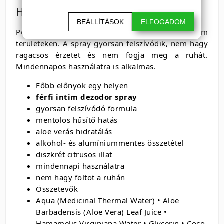
Használata
BEÁLLÍTÁSOK
ELFOGADOM
Permetezz 2-3 fújást tiszta, száraz bőrre az intim
területeken. A spray gyorsan felszívódik, nem hagy
ragacsos érzetet és nem fogja meg a ruhát.
Mindennapos használatra is alkalmas.
Főbb előnyök egy helyen
férfi intim dezodor spray
gyorsan felszívódó formula
mentolos hűsítő hatás
aloe verás hidratálás
alkohol- és alumíniummentes összetétel
diszkrét citrusos illat
mindennapi használatra
nem hagy foltot a ruhán
Összetevők
Aqua (Medicinal Thermal Water) • Aloe
Barbadensis (Aloe Vera) Leaf Juice •
Hamamelis Virginiana Water • Glycerin • Coco-