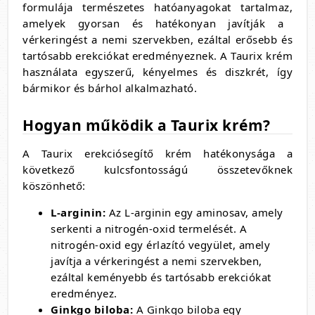
formulája természetes hatóanyagokat tartalmaz,
amelyek gyorsan és hatékonyan javítják a
vérkeringést a nemi szervekben,
ezáltal erősebb és
tartósabb erekciókat eredményeznek.
A Taurix krém
használata egyszerű,
kényelmes és diszkrét,
így
bármikor és bárhol alkalmazható.
Hogyan működik a Taurix krém?
A Taurix erekciósegítő krém hatékonysága a
következő kulcsfontosságú összetevőknek
köszönhető:
L-arginin:
Az L-arginin egy aminosav,
amely
serkenti a nitrogén-oxid termelését.
A
nitrogén-oxid egy érlazító vegyület,
amely
javítja a vérkeringést a nemi szervekben,
ezáltal keményebb és tartósabb erekciókat
eredményez.
Ginkgo biloba:
A Ginkgo biloba egy