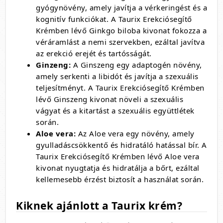
gyógynövény,
amely javítja a vérkeringést és a
kognitív funkciókat.
A Taurix Erekciósegítő
Krémben lévő Ginkgo biloba kivonat fokozza a
véráramlást a nemi szervekben,
ezáltal javítva
az erekció erejét és tartósságát.
Ginzeng:
A Ginszeng egy adaptogén növény,
amely serkenti a libidót és javítja a szexuális
teljesítményt.
A Taurix Erekciósegítő Krémben
lévő Ginszeng kivonat növeli a szexuális
vágyat és a kitartást a szexuális együttlétek
során.
Aloe vera:
Az Aloe vera egy növény,
amely
gyulladáscsökkentő és hidratáló hatással bír.
A
Taurix Erekciósegítő Krémben lévő Aloe vera
kivonat nyugtatja és hidratálja a bőrt,
ezáltal
kellemesebb érzést biztosít a használat során.
Kiknek ajánlott a Taurix krém?