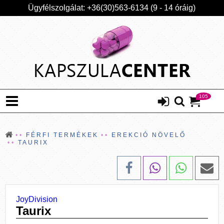
Ügyfélszolgálat: +36(30)563-6134 (9 - 14 óráig)
105
FÉRFI TERMÉKEK
EREKCIÓ NÖVELŐ
TAURIX
JoyDivision
Taurix