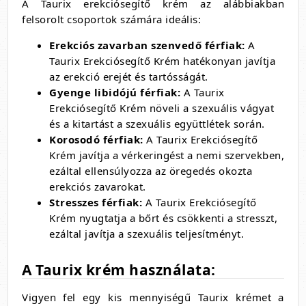
A Taurix erekciósegítő krém az alábbiakban
felsorolt csoportok számára ideális:
Erekciós zavarban szenvedő férfiak:
A
Taurix Erekciósegítő Krém hatékonyan javítja
az erekció erejét és tartósságát.
Gyenge libidójú férfiak:
A Taurix
Erekciósegítő Krém növeli a szexuális vágyat
és a kitartást a szexuális együttlétek során.
Korosodó férfiak:
A Taurix Erekciósegítő
Krém javítja a vérkeringést a nemi szervekben,
ezáltal ellensúlyozza az öregedés okozta
erekciós zavarokat.
Stresszes férfiak:
A Taurix Erekciósegítő
Krém nyugtatja a bőrt és csökkenti a stresszt,
ezáltal javítja a szexuális teljesítményt.
A Taurix krém használata:
Vigyen fel egy kis mennyiségű Taurix krémet a