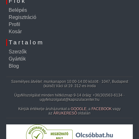
Fiók
Belépés
Regisztráció
Profil
Kosár
Tartalom
Szerzők
Gyártók
Blog
Személyes átvétel: munkanapon 10:00-14:00 között · 1047, Budapest
(külső) Váci út 19. 312-es iroda
Ügyfélszolgálat minden hétköznap 9-14 óráig:
+36(30)563-6134
·
ugyfelszolgalat@kapszulacenter.hu
Kérjük értékelje áruházunkat a
GOOGLE
, a
FACEBOOK
vagy
az
ÁRUKERESŐ
oldalán