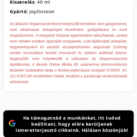
Kiszerelés
: 40 ml
Gyártó
: JoyDivision
Az általunk forgalmazott étrend-kiegészítő termékek nem gyógyszerek,
nem alkalmasak betegségek kezelésére, gyógyítására és azok
megelőzésére. A megadott hatások egyénenként változhatnak, azokat
nem minden esetben igazolják vizsgálatok, csak tájékoztató jellegűek,
hagyományokon és vásárlói visszajelzéseken alapulnak! Szükség
esetén konzultáljon kezelő orvosával! Az oldalon található étrend-
kiegészítők nem helyettesítik a változatos és kiegyensúlyozott
táplálkozást. A Bende Online Média Kft. valamennyi kommunikációs
felületén tiszteletben tartja a fentiek jogforrásául szolgáló 37/2004. (IV.
26.) ESzCsM rendeletben írtakat, továbbá a gazdasági versenyhivatali
előírásokat.
Ha támogatnád a munkánkat, itt tudod
beállítani, hogy előre kerüljenek
ismeretterjesztő cikkeink. Hálásan köszönjük!