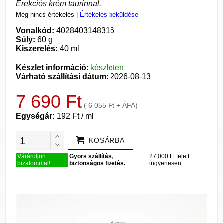
Erekciós krém taurinnal.
Még nincs értékelés
|
Értékelés beküldése
Vonalkód:
4028403148316
Súly:
60 g
Kiszerelés:
40 ml
Készlet információ
:
készleten
Várható szállítási dátum
: 2026-08-13
7 690 Ft
( 6 055 Ft + ÁFA)
Egységár:
192 Ft / ml
KOSÁRBA
Várároljon
Gyors szállítás,
27.000 Ft felett
bizalommal!
biztonságos fizetés.
ingyenesen.