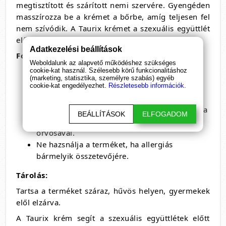
megtisztított és szárított nemi szervére.
Gyengéden
masszírozza be a krémet a bőrbe,
amíg teljesen fel
nem szívódik.
A Taurix krémet a szexuális együttlét
előtt 15-30 perccel kell alkalmazni.
Adatkezelési beállítások
Fontos megjegyzések:
Weboldalunk az alapvető működéshez szükséges
cookie-kat használ. Szélesebb körű funkcionalitáshoz
A Taurix erekciósegítő krém nem helyettesíti
(marketing, statisztika, személyre szabás) egyéb
az egészséges életmódot és a
cookie-kat engedélyezhet.
Részletesebb információk.
kiegyensúlyozott táplálkozást.
Ha bármilyen egészségügyi problémája van,
a
BEÁLLÍTÁSOK
ELFOGADOM
termék használata előtt konzultáljon
orvosával.
Ne hazsnálja a terméket,
ha allergiás
bármelyik összetevőjére.
Tárolás:
Tartsa a terméket száraz,
hűvös helyen,
gyermekek
elől elzárva.
A Taurix krém segít a szexuális együttlétek előtt