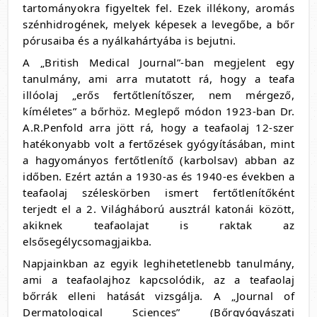
tartományokra figyeltek fel. Ezek illékony, aromás
szénhidrogének, melyek képesek a levegőbe, a bőr
pórusaiba és a nyálkahártyába is bejutni.
A „British Medical Journal”-ban megjelent egy
tanulmány, ami arra mutatott rá, hogy a teafa
illóolaj „erős fertőtlenítőszer, nem mérgező,
kíméletes” a bőrhöz. Meglepő módon 1923-ban Dr.
A.R.Penfold arra jött rá, hogy a teafaolaj 12-szer
hatékonyabb volt a fertőzések gyógyításában, mint
a hagyományos fertőtlenítő (karbolsav) abban az
időben. Ezért aztán a 1930-as és 1940-es években a
teafaolaj széleskörben ismert fertőtlenítőként
terjedt el a 2. Világháború ausztrál katonái között,
akiknek teafaolajat is raktak az
elsősegélycsomagjaikba.
Napjainkban az egyik leghihetetlenebb tanulmány,
ami a teafaolajhoz kapcsolódik, az a teafaolaj
bőrrák elleni hatását vizsgálja. A „Journal of
Dermatological Sciences” (Bőrgyógyászati