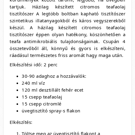
tartjuk. Házilag készített citromos teafaolaj
tisztítószer A legtöbb boltban kapható tisztítószer
szintetikus illatanyagokból és káros vegyszerekből
készül. A házilag készített citromos teafaolaj
tisztítószer éppen olyan hatékony, köszönhetően a
teafa antimikrobiális tulajdonságainak. Csupán 4
összetevőből áll, könnyű és gyors is elkészíteni,
ráadásul természetes friss aromát hagy maga után.
Elkészítési idő: 2 perc
30-90 adaghoz a hozzávalók:
240 ml víz
120 ml desztillált fehér ecet
15 csepp teafaolaj
15 csepp citromlé
üvegtisztító spray-s flakon
Elkészítés:
Töltse meg az üvegtisztító flakont a