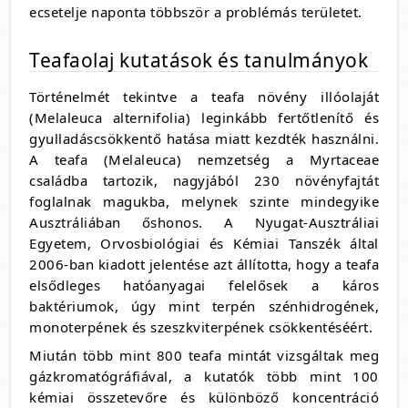
ecsetelje naponta többször a problémás területet.
Teafaolaj kutatások és tanulmányok
Történelmét tekintve a teafa növény illóolaját
(Melaleuca alternifolia) leginkább fertőtlenítő és
gyulladáscsökkentő hatása miatt kezdték használni.
A teafa (Melaleuca) nemzetség a Myrtaceae
családba tartozik, nagyjából 230 növényfajtát
foglalnak magukba, melynek szinte mindegyike
Ausztráliában őshonos. A Nyugat-Ausztráliai
Egyetem, Orvosbiológiai és Kémiai Tanszék által
2006-ban kiadott jelentése azt állította, hogy a teafa
elsődleges hatóanyagai felelősek a káros
baktériumok, úgy mint terpén szénhidrogének,
monoterpének és szeszkviterpének csökkentéséért.
Miután több mint 800 teafa mintát vizsgáltak meg
gázkromatógráfiával, a kutatók több mint 100
kémiai összetevőre és különböző koncentráció