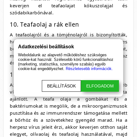
keverjen el teafaolajat kókuszolajjal és
szódabikarbónával.
10. Teafaolaj a rák ellen
A teafaolajról és a tömjénolajról is bizonyították,
hogy rákellenes hatásuk van. A természetellenes
Adatkezelési beállítások
bőrelváltozásokra keverjen el tömjénolajat,
Weboldalunk az alapvető működéshez szükséges
málnamag olajat és teafaolajat, majd kenje rá az
cookie-kat használ. Szélesebb körű funkcionalitáshoz
érintett felületre naponta 3-szor.
(marketing, statisztika, személyre szabás) egyéb
cookie-kat engedélyezhet.
Részletesebb információk.
11. Teafaolaj herpeszre
Az olaj nagy ellensége a herpesz- és egyéb
BEÁLLÍTÁSOK
ELFOGADOM
vírusoknak, ezért annak megléte esetén használata
ajánlott. A teafa olaja a gombákat és a
baktériumokat is megölik, de a mikroorganizmusok
pusztítása és az immunrendszer támogatása mellett
a bőrhöz és a szövetekhez gyengéd marad. Ha a
herpesz vírus jeleit érzi, akkor keverjen otthon saját
elegyet, olívaolaj és teafaolaj használatával, majd