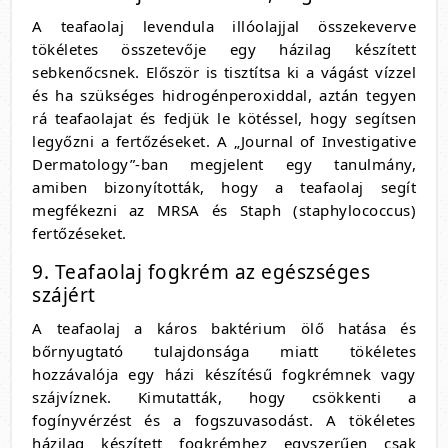
A teafaolaj levendula illóolajjal összekeverve
tökéletes összetevője egy házilag készített
sebkenőcsnek. Először is tisztítsa ki a vágást vízzel
és ha szükséges hidrogénperoxiddal, aztán tegyen
rá teafaolajat és fedjük le kötéssel, hogy segítsen
legyőzni a fertőzéseket. A „Journal of Investigative
Dermatology”-ban megjelent egy tanulmány,
amiben bizonyították, hogy a teafaolaj segít
megfékezni az MRSA és Staph (staphylococcus)
fertőzéseket.
9. Teafaolaj fogkrém az egészséges
szájért
A teafaolaj a káros baktérium ölő hatása és
bőrnyugtató tulajdonsága miatt tökéletes
hozzávalója egy házi készítésű fogkrémnek vagy
szájvíznek. Kimutatták, hogy csökkenti a
fogínyvérzést és a fogszuvasodást. A tökéletes
házilag készített fogkrémhez egyszerűen csak