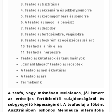
3. Teafaolaj tisztításra
4. Teafaolaj ekcémára és pikkelysömörre
5. Teafaolaj körömgombára és sömörre
6. A teafaolaj megöli a penészt
7. Teafaolaj dezodor
8. Teafaolaj fertőzésekre, vágásokra
9. Teafaolaj fogkrém az egészséges szájért
10. Teafaolaj a rák ellen
11. Teafaolaj herpeszre
Teafaolaj kutatások és tanulmányok
„Csináld Magad” teafaolaj receptek
A teafaolaj mellékhatásai
A teafaolaj ára
Termékeink
A teafa, vagy másnéven Melaleuca, jól ismert
az erőteljes fertőtlenítő tulajdonságáról és
sebgyógyító képességéről. A teafaolaj a főként
Ausztráliában őshonos Melaleuca alternifolia