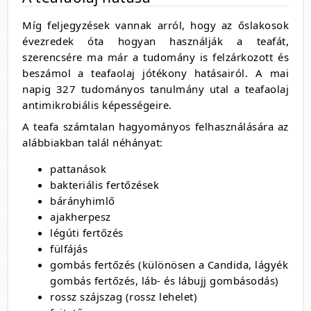
Míg feljegyzések vannak arról, hogy az őslakosok
évezredek óta hogyan használják a teafát,
szerencsére ma már a tudomány is felzárkozott és
beszámol a teafaolaj jótékony hatásairól. A mai
napig 327 tudományos tanulmány utal a teafaolaj
antimikrobiális képességeire.
A teafa számtalan hagyományos felhasználására az
alábbiakban talál néhányat:
pattanások
bakteriális fertőzések
bárányhimlő
ajakherpesz
légúti fertőzés
fülfájás
gombás fertőzés (különösen a Candida, lágyék
gombás fertőzés, láb- és lábujj gombásodás)
rossz szájszag (rossz lehelet)