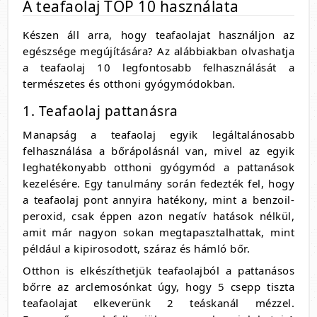
A teafaolaj TOP 10 használata
Készen áll arra, hogy teafaolajat használjon az
egészsége megújítására? Az alábbiakban olvashatja
a teafaolaj 10 legfontosabb felhasználását a
természetes és otthoni gyógymódokban.
1. Teafaolaj pattanásra
Manapság a teafaolaj egyik legáltalánosabb
felhasználása a bőrápolásnál van, mivel az egyik
leghatékonyabb otthoni gyógymód a pattanások
kezelésére. Egy tanulmány során fedezték fel, hogy
a teafaolaj pont annyira hatékony, mint a benzoil-
peroxid, csak éppen azon negatív hatások nélkül,
amit már nagyon sokan megtapasztalhattak, mint
például a kipirosodott, száraz és hámló bőr.
Otthon is elkészíthetjük teafaolajból a pattanásos
bőrre az arclemosónkat úgy, hogy 5 csepp tiszta
teafaolajat elkeverünk 2 teáskanál mézzel.