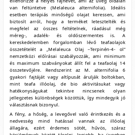
ellenőrizze a helyes fajnevet, ami az üveg oldalán
van feltüntetve (Melaleuca alternifolia). Ideális
esetben terápiás minőségű olajat keressen, ami
biztosít arról, hogy a terméket letesztelték és
megfelel az összes feltételnek, ráadásul még
méreg-, adalék- és oldószermentes is. A
kereskedelemben forgalomban lévő teafaolajok
összetételét a „Melaleuca Olaj –Terpinén-4- ol”
nemzetközi előírásai szabályozzák, ami minimum
és maximum szabványokat állít fel a teafaolaj 14
összetevőjére. Rendszerint az M. alternifolia 6
gyakori fajtáját vagy altípusát árulják boltokban,
mint teafa illóolaj, de bio aktivitásukat vagy
hatékonyságukat tekintve nincsenek olyan
jellegzetes különbségek közöttük, így mindegyik jó
választásnak bizonyul.
A fény, a hőség, a levegővel való érintkezés és a
nedvesség mind hatással vannak az illóolaj
állagára, ezért érdemes sötét, hűvös, száraz
körülmények között tárolni, legjobb, ha üvegben