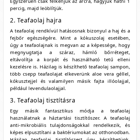
Egyszerűen csak felkenjük az arcra, hagyjuk hatni 1
percig, majd leöblítjük.
2. Teafaolaj hajra
A teafaolaj rendkívül hatásosnak bizonyul a haj és a
fejbőr egészségére. Mint a kókuszolaj esetében,
úgy a teafaolajnak is megvan az a képessége, hogy
megnyugtatja a száraz, hámló bőrréteget,
eltávolítja a korpát és használható tetű elleni
kezelésre is. Házilag is készíthető teafaolaj sampon,
több csepp teafaolajat elkeverünk aloe vera géllel,
kókusztejjel és valamilyen másik fajta illóolajjal,
például levendulaolajjal.
3. Teafaolaj tisztításra
Egy másik fantasztikus módja a teafaolaj
használatnak a háztartási tisztítószer. A teafaolaj
anti-mikrobiális tulajdonságokkal rendelkezik, és
képes elpusztítani a baktériumokat az otthonodban.
Házilag teafaolaj tisztítószert úgy készíthetünk,