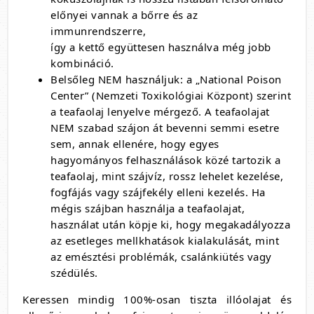
előnyei vannak a bőrre és az
immunrendszerre,
így a kettő együttesen használva még jobb
kombináció.
Belsőleg NEM használjuk: a „National Poison
Center” (Nemzeti Toxikológiai Központ) szerint
a teafaolaj lenyelve mérgező. A teafaolajat
NEM szabad szájon át bevenni semmi esetre
sem, annak ellenére, hogy egyes
hagyományos felhasználások közé tartozik a
teafaolaj, mint szájvíz, rossz lehelet kezelése,
fogfájás vagy szájfekély elleni kezelés. Ha
mégis szájban használja a teafaolajat,
használat után köpje ki, hogy megakadályozza
az esetleges mellkhatások kialakulását, mint
az emésztési problémák, csalánkiütés vagy
szédülés.
Keressen mindig 100%-osan tiszta illóolajat és