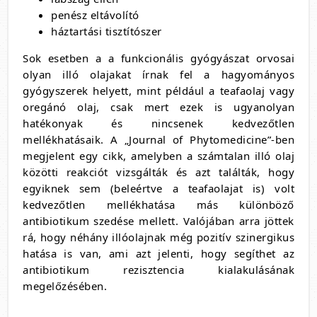
penész eltávolító
háztartási tisztítószer
Sok esetben a a funkcionális gyógyászat orvosai
olyan illó olajakat írnak fel a hagyományos
gyógyszerek helyett, mint például a teafaolaj vagy
oregánó olaj, csak mert ezek is ugyanolyan
hatékonyak és nincsenek kedvezőtlen
mellékhatásaik. A „Journal of Phytomedicine”-ben
megjelent egy cikk, amelyben a számtalan illó olaj
közötti reakciót vizsgálták és azt találták, hogy
egyiknek sem (beleértve a teafaolajat is) volt
kedvezőtlen mellékhatása más különböző
antibiotikum szedése mellett. Valójában arra jöttek
rá, hogy néhány illóolajnak még pozitív szinergikus
hatása is van, ami azt jelenti, hogy segíthet az
antibiotikum rezisztencia kialakulásának
megelőzésében.