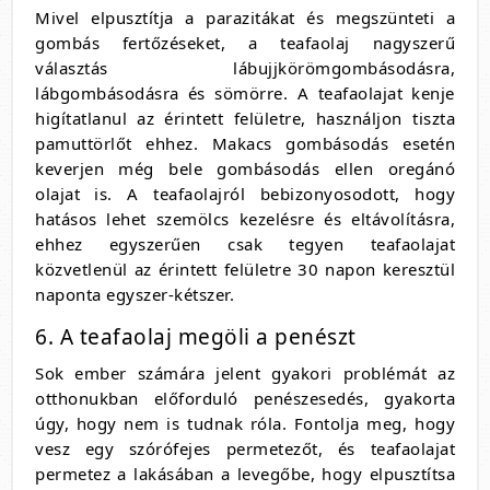
Mivel elpusztítja a parazitákat és megszünteti a
gombás fertőzéseket, a teafaolaj nagyszerű
választás lábujjkörömgombásodásra,
lábgombásodásra és sömörre. A teafaolajat kenje
higítatlanul az érintett felületre, használjon tiszta
pamuttörlőt ehhez. Makacs gombásodás esetén
keverjen még bele gombásodás ellen oregánó
olajat is. A teafaolajról bebizonyosodott, hogy
hatásos lehet szemölcs kezelésre és eltávolításra,
ehhez egyszerűen csak tegyen teafaolajat
közvetlenül az érintett felületre 30 napon keresztül
naponta egyszer-kétszer.
6. A teafaolaj megöli a penészt
Sok ember számára jelent gyakori problémát az
otthonukban előforduló penészesedés, gyakorta
úgy, hogy nem is tudnak róla. Fontolja meg, hogy
vesz egy szórófejes permetezőt, és teafaolajat
permetez a lakásában a levegőbe, hogy elpusztítsa