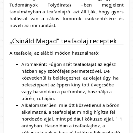
Tudományok Folyóirata) –ben megjelent
tanulmányban a teafaolajról azt állítják, hogy gyors
hatással van a rákos tumorok csökkentésére és
növeli az immunitást.
„Csináld Magad” teafaolaj receptek
A teafaolaj az alábbi módon használható:
Aromaként: Fújjon szét teafaolajat az egész
házban egy szórófejes permetezővel. De
közvetlenül is belélegezheti az olajat úgy, ha
beleszippant az éppen kinyitott üvegcsébe
vagy hasonlóan a parfümhöz, használja a
bőrén, ruháján.
Alkalomszerűen: mielőtt közvetlenül a bőrön
alkalmazná, a teafaolajat mindig hígítsa fel
hordozóolajjal, mint például kókuszolajjal, 1:1
arányban. Hasonlóan a teafaolajhoz, a
kókuszolajnak is hosszú listában felsorolható