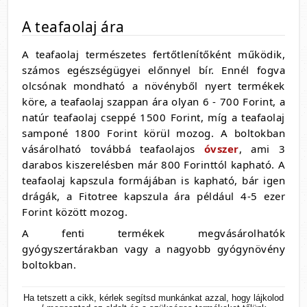
A teafaolaj ára
A teafaolaj természetes fertőtlenítőként működik,
számos egészségügyei előnnyel bír. Ennél fogva
olcsónak mondható a növényből nyert termékek
köre, a teafaolaj szappan ára olyan 6 - 700 Forint, a
natúr teafaolaj cseppé 1500 Forint, míg a teafaolaj
samponé 1800 Forint körül mozog. A boltokban
vásárolható továbbá teafaolajos
óvszer
, ami 3
darabos kiszerelésben már 800 Forinttól kapható. A
teafaolaj kapszula formájában is kapható, bár igen
drágák, a Fitotree kapszula ára például 4-5 ezer
Forint között mozog.
A fenti termékek megvásárolhatók
gyógyszertárakban vagy a nagyobb gyógynövény
boltokban.
Ha tetszett a cikk, kérlek segítsd munkánkat azzal, hogy lájkolod