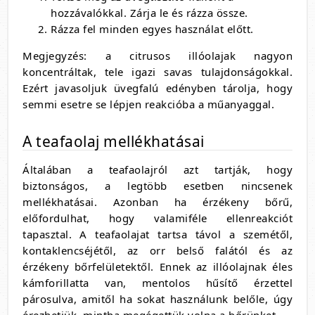
hozzávalókkal. Zárja le és rázza össze.
Rázza fel minden egyes használat előtt.
Megjegyzés: a citrusos illóolajak nagyon
koncentráltak, tele igazi savas tulajdonságokkal.
Ezért javasoljuk üvegfalú edényben tárolja, hogy
semmi esetre se lépjen reakcióba a műanyaggal.
A teafaolaj mellékhatásai
Általában a teafaolajról azt tartják, hogy
biztonságos, a legtöbb esetben nincsenek
mellékhatásai. Azonban ha érzékeny bőrű,
előfordulhat, hogy valamiféle ellenreakciót
tapasztal. A teafaolajat tartsa távol a szemétől,
kontaklencséjétől, az orr belső falától és az
érzékeny bőrfelületektől. Ennek az illóolajnak éles
kámforillatta van, mentolos hűsítő érzettel
párosulva, amitől ha sokat használunk belőle, úgy
érezhetjük, mintha megégettük volna a bőrünket.