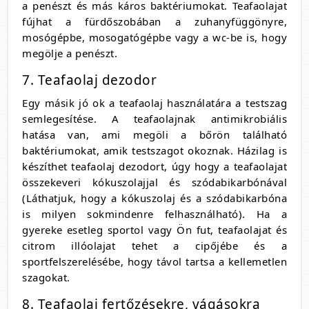
a penészt és más káros baktériumokat. Teafaolajat
fújhat a fürdőszobában a zuhanyfüggönyre,
mosógépbe, mosogatógépbe vagy a wc-be is, hogy
megölje a penészt.
7. Teafaolaj dezodor
Egy másik jó ok a teafaolaj használatára a testszag
semlegesítése. A teafaolajnak antimikrobiális
hatása van, ami megöli a bőrön található
baktériumokat, amik testszagot okoznak. Házilag is
készíthet teafaolaj dezodort, úgy hogy a teafaolajat
összekeveri kókuszolajjal és szódabikarbónával
(Láthatjuk, hogy a kókuszolaj és a szódabikarbóna
is milyen sokmindenre felhasználható). Ha a
gyereke esetleg sportol vagy Ön fut, teafaolajat és
citrom illóolajat tehet a cipőjébe és a
sportfelszerelésébe, hogy távol tartsa a kellemetlen
szagokat.
8. Teafaolaj fertőzésekre, vágásokra