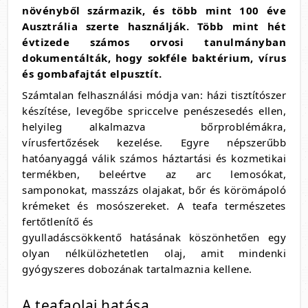
növényből származik, és több mint 100 éve
Ausztrália szerte használják. Több mint hét
évtizede számos orvosi tanulmányban
dokumentálták, hogy sokféle baktérium, vírus
és gombafajtát elpusztít.
Számtalan felhasználási módja van: házi tisztítószer
készítése, levegőbe spriccelve penészesedés ellen,
helyileg alkalmazva bőrproblémákra,
vírusfertőzések kezelése. Egyre népszerűbb
hatóanyaggá válik számos háztartási és kozmetikai
termékben, beleértve az arc lemosókat,
samponokat, masszázs olajakat, bőr és körömápoló
krémeket és mosószereket. A teafa természetes
fertőtlenítő és
gyulladáscsökkentő hatásának köszönhetően egy
olyan nélkülözhetetlen olaj, amit mindenki
gyógyszeres dobozának tartalmaznia kellene.
A teafaolaj hatása