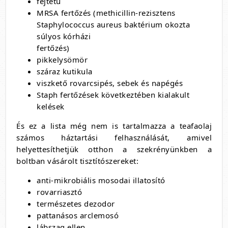
fejtetű
MRSA fertőzés (methicillin-rezisztens
Staphylococcus aureus baktérium okozta
súlyos kórházi
fertőzés)
pikkelysömör
száraz kutikula
viszkető rovarcsipés, sebek és napégés
Staph fertőzések következtében kialakult
kelések
És ez a lista még nem is tartalmazza a teafaolaj
számos háztartási felhasználását, amivel
helyettesíthetjük otthon a szekrényünkben a
boltban vásárolt tisztítószereket:
anti-mikrobiális mosodai illatosító
rovarriasztó
természetes dezodor
pattanásos arclemosó
lábszag ellen