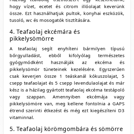
hogy vízet, ecetet és citrom illóolajat keverünk
össze. Ezt használhatjuk pultok, konyhai eszközök,
tusoló, wc és mosogatók tisztítására.
4. Teafaolaj ekcémára és
pikkelysömörre
A teafaolaj segít enyhíteni bármilyen típusú
bőrgyulladást, ebből kifolyólag természetes
gyógymódként használják az ekcéma és
pikkelysömör tüneteinek kezelésére. Egyszerűen
csak keverjen össze 1 teáskanál kókuszolajat, 5
csepp teafaolajat és 5 csepp levendulaolajat és már
kész is a házilag gyártott teafaolaj ekcéma testápoló
vagy szappan. Amennyiben ekcémája vagy
pikkelysömöre van, meg kellene fontolnia a GAPS
étrend szerinti étkezést és még ezt kiegészíteni D3
vitaminnal.
5. Teafaolaj körömgombára és sömörre