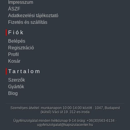
Impresszum
ÁSZF
Adatkezelési tájékoztató
Fizetés és szállítás
Fiók
Belépés
Regisztráció
Profil
Kosár
Tartalom
Szerzők
Gyártók
Blog
Személyes átvétel: munkanapon 10:00-14:00 között · 1047, Budapest
(külső) Váci út 19. 312-es iroda
Ügyfélszolgálat minden hétköznap 9-14 óráig:
+36(30)563-6134
·
ugyfelszolgalat@kapszulacenter.hu