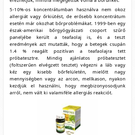
5-10%-os koncentrátumban használva nem okoz
allergiát vagy őrkiütést, de erősebb koncentrátum
esetén már okozhat bőrproblémákat. 1999-ben egy
észak-amerikai bőrgyógyászati csoport szűrő
paneljébe került a teafaolaj is, és a teszt
eredmények azt mutatták, hogy a betegek csupán
1.4 % reagált pozitívan a teafaolajra tett
próbatesztre. Mindig ajánlatos próbatesztet
(foltszerűen elvégzett tesztet) végezni a láb vagy
kéz egy kisebb bőrfelületén, mielőtt nagy
mennyiségben vagy az arcon, mellkason, nyakon
kezdjük el használni, hogy megbizonyosodjunk
arról, nem vált ki valamiféle allergiás reakciót.